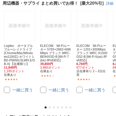
周辺機器・サプライ まとめ買いでお得！
[最大20%引]
詳細
Logitec ポータブル
ELECOM Wi-Fiルー
ELECOM Wi-Fiルー
E
ブルーレイドライブ
ター 5765+2882+688
ター 1201+300Mbps
タ
(Chrome/Mac/Windo
Mbps ブラック WRC-
ブラック WRC-X1500
ブ
ws11対応) ホワイト L
BE94XSD-B [Wi-Fi 7
GS2-B [Wi-Fi 6(ax) /IP
GS
BD-PWA6U3LWH [US
(be) /IPv6対応]
v6対応]
v
B-A] 【在庫限り】
39,800円
6,769円
8
11,949円
3,980ポイント
677ポイント
8
1,195ポイント
在庫あり
店在庫有り 2～3日出
在
在庫あり
荷
(13)
(51)
(38)
一緒に買う
一緒に買う
一緒に買う