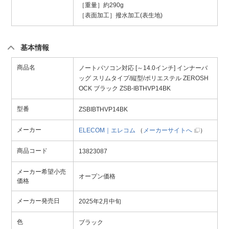
［重量］約290g
［表面加工］撥水加工(表生地)
基本情報
商品名
ノートパソコン対応 [～14.0インチ] インナーバ
ッグ スリムタイプ/縦型/ポリエステル ZEROSH
OCK ブラック ZSB-IBTHVP14BK
型番
ZSBIBTHVP14BK
メーカー
ELECOM｜エレコム
（
メーカーサイトへ
）
商品コード
13823087
メーカー希望小売
オープン価格
価格
メーカー発売日
2025年2月中旬
色
ブラック