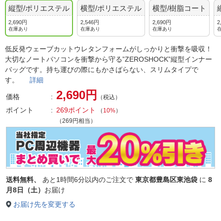
縦型/ポリエステル
横型/ポリエステル
横型/樹脂コート
2,690円
2,546円
2,690円
2
在庫あり
在庫あり
在庫あり
低反発ウェーブカットウレタンフォームがしっかりと衝撃を吸収！
大切なノートパソコンを衝撃から守る”ZEROSHOCK”縦型インナー
バッグです。持ち運びの際にもかさばらない、スリムタイプで
す。
詳細
2,690円
価格
（税込）
ポイント
269ポイント
（
10%
）
（269円相当）
送料無料、
あと
1時間6分以内
のご注文で
東京都豊島区東池袋
に
8
月8日（土）
お届け
お届け先を変更する