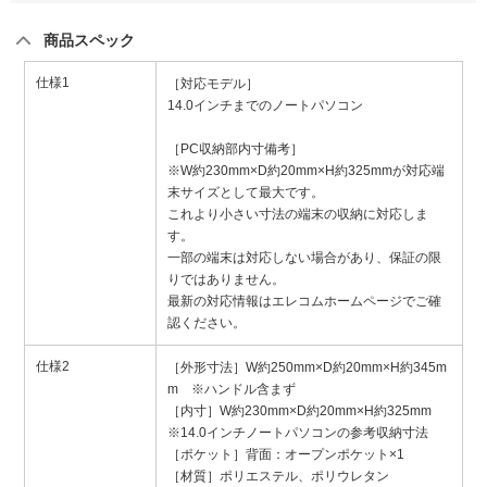
商品スペック
仕様1
［対応モデル］
14.0インチまでのノートパソコン
［PC収納部内寸備考］
※W約230mm×D約20mm×H約325mmが対応端
末サイズとして最大です。
これより小さい寸法の端末の収納に対応しま
す。
一部の端末は対応しない場合があり、保証の限
りではありません。
最新の対応情報はエレコムホームページでご確
認ください。
仕様2
［外形寸法］W約250mm×D約20mm×H約345m
m ※ハンドル含まず
［内寸］W約230mm×D約20mm×H約325mm
※14.0インチノートパソコンの参考収納寸法
［ポケット］背面：オープンポケット×1
［材質］ポリエステル、ポリウレタン