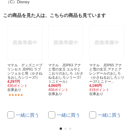
（C）Disney
この商品を見た人は、こちらの商品も見ています
マテル ディズニープ
マテル JDP63 アナ
マテル JDP65 アナ
リンセス JDP61 ラプ
と雪の女王 エルサと
と雪の女王 アナとア
ンツェルと塔（かさね
こおりのおしろ（かさ
レンデールのおしろ
るおしろシリーズ!）
ねるおしろシリーズ!
（かさねるおしろシリ
4,297円
ミニドール）
ーズ!ミニドー...
430ポイント
4,060円
4,190円
在庫あり
406ポイント
419ポイント
在庫あり
在庫あり
(1)
一緒に買う
一緒に買う
一緒に買う