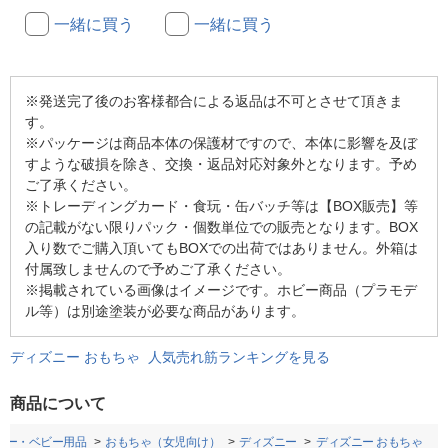
一緒に買う
一緒に買う
※発送完了後のお客様都合による返品は不可とさせて頂きま
す。
※パッケージは商品本体の保護材ですので、本体に影響を及ぼ
すような破損を除き、交換・返品対応対象外となります。予め
ご了承ください。
※トレーディングカード・食玩・缶バッチ等は【BOX販売】等
の記載がない限りパック・個数単位での販売となります。BOX
入り数でご購入頂いてもBOXでの出荷ではありません。外箱は
付属致しませんので予めご了承ください。
※掲載されている画像はイメージです。ホビー商品（プラモデ
ル等）は別途塗装が必要な商品があります。
ディズニー おもちゃ 人気売れ筋ランキングを見る
商品について
ビー・ベビー用品
おもちゃ（女児向け）
ディズニー
ディズニー おもちゃ