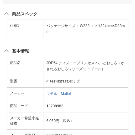
商品スペック
仕様1
パッケージサイズ： W222mm×H324mm×D83m
m
基本情報
商品名
JDP54 ディズニープリンセス ベルとおしろ（か
さねるおしろシリーズ!ミニドール）
型番
ﾍﾞﾙﾄｵｼﾛｶｻﾈﾙｵｼﾛｼﾘｰｽﾞ
メーカー
マテル｜Mattel
商品コード
13798982
メーカー希望小売
6,050円（税込）
価格