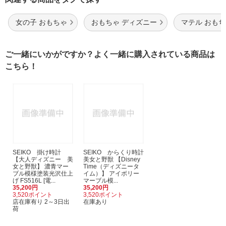
女の子 おもちゃ
おもちゃ ディズニー
マテル おも
ご一緒にいかがですか？よく一緒に購入されている商品は
こちら！
SEIKO 掛け時計
SEIKO からくり時計
【大人ディズニー 美
美女と野獣 【Disney
女と野獣】 濃青マー
Time（ディズニータ
ブル模様塗装光沢仕上
イム）】 アイボリー
げ FS516L [電...
マーブル模...
35,200円
35,200円
3,520ポイント
3,520ポイント
店在庫有り 2～3日出
在庫あり
荷