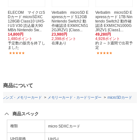
ELECOM マイクロS
Verbatim microSD E
Verbatim microSD E
Dカード microSDXC
xpressカード 512GB
xpressカード 1TB Nin
128GB Class10 UHS-
Nintendo Switch2 動
tendo Switch2 動作確
I U3 V30 読込最大90
作確認済 EXMXCN51
認済 EXMXCN1000G
MB/s Nintendo Sw...
2GJRZV1 [Class...
JRZV1 [Class1...
14,800円
23,980円
49,280円
1,480ポイント
2,398ポイント
4,928ポイント
予定数の販売を終了し
在庫あり
約２～３週間で出荷予
ました
定
(2)
(1)
商品について
ラレンズ・メモリーカード
メモリーカード・カードリーダー
microSDカード
商品スペック
種類
micro SDXCカード
UHS規格
UHS-I