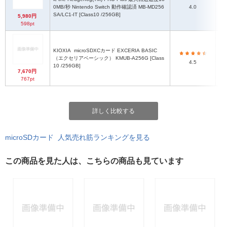
0MB/秒 Nintendo Switch 動作確認済 MB-MD256
4.0
SA/LC1-IT [Class10 /256GB]
5,980円
598pt
KIOXIA
microSDXCカード EXCERIA BASIC
mi
（エクセリアベーシック） KMUB-A256G [Class
4.5
10 /256GB]
7,670円
767pt
詳しく比較する
microSDカード 人気売れ筋ランキングを見る
この商品を見た人は、こちらの商品も見ています