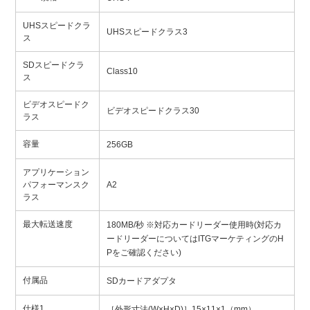
UHSスピードクラ
UHSスピードクラス3
ス
SDスピードクラ
Class10
ス
ビデオスピードク
ビデオスピードクラス30
ラス
容量
256GB
アプリケーション
パフォーマンスク
A2
ラス
最大転送速度
180MB/秒 ※対応カードリーダー使用時(対応カ
ードリーダーについてはITGマーケティングのH
Pをご確認ください)
付属品
SDカードアダプタ
仕様1
［外形寸法(W×H×D)］15×11×1（mm）