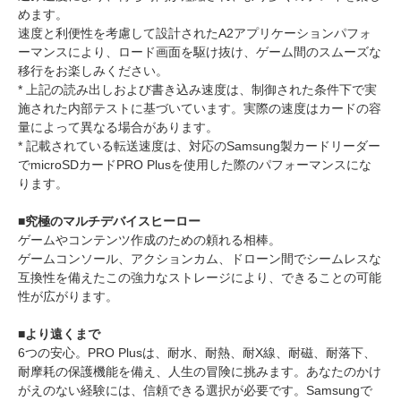
めます。
速度と利便性を考慮して設計されたA2アプリケーションパフォ
ーマンスにより、ロード画面を駆け抜け、ゲーム間のスムーズな
移行をお楽しみください。
* 上記の読み出しおよび書き込み速度は、制御された条件下で実
施された内部テストに基づいています。実際の速度はカードの容
量によって異なる場合があります。
* 記載されている転送速度は、対応のSamsung製カードリーダー
でmicroSDカードPRO Plusを使用した際のパフォーマンスにな
ります。
■究極のマルチデバイスヒーロー
ゲームやコンテンツ作成のための頼れる相棒。
ゲームコンソール、アクションカム、ドローン間でシームレスな
互換性を備えたこの強力なストレージにより、できることの可能
性が広がります。
■より遠くまで
6つの安心。PRO Plusは、耐水、耐熱、耐X線、耐磁、耐落下、
耐摩耗の保護機能を備え、人生の冒険に挑みます。あなたのかけ
がえのない経験には、信頼できる選択が必要です。Samsungで