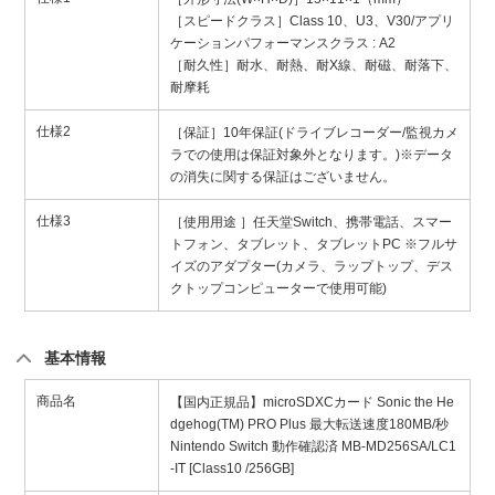
［スピードクラス］Class 10、U3、V30/アプリ
ケーションパフォーマンスクラス : A2
［耐久性］耐水、耐熱、耐X線、耐磁、耐落下、
耐摩耗
仕様2
［保証］10年保証(ドライブレコーダー/監視カメ
ラでの使用は保証対象外となります。)※データ
の消失に関する保証はございません。
仕様3
［使用用途 ］任天堂Switch、携帯電話、スマー
トフォン、タブレット、タブレットPC ※フルサ
イズのアダプター(カメラ、ラップトップ、デス
クトップコンピューターで使用可能)
基本情報
商品名
【国内正規品】microSDXCカード Sonic the He
dgehog(TM) PRO Plus 最大転送速度180MB/秒
Nintendo Switch 動作確認済 MB-MD256SA/LC1
-IT [Class10 /256GB]