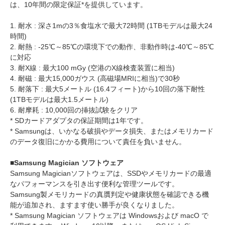
は、10年間の限定保証*を提供しています。
1. 耐水 : 深さ1mの3％食塩水で最大72時間 (1TBモデルは最大24
時間)
2. 耐熱 : -25℃～85℃の環境下での動作、非動作時は-40℃～85℃
に対応
3. 耐X線 : 最大100 mGy (空港のX線検査装置に相当)
4. 耐磁 : 最大15,000ガウス (高磁場MRIに相当)で30秒
5. 耐落下 : 最大5メートル (16.4フィート)から10回の落下耐性
(1TBモデルは最大1.5メートル)
6. 耐摩耗 : 10,000回の挿抜試験をクリア
* SDカードアダプタの保証期間は1年です。
* Samsungは、いかなる破損やデータ損失、またはメモリカード
のデータ復旧にかかる費用について責任を負いません。
■Samsung Magician ソフトウェア
Samsung Magicianソフトウェアは、SSDやメモリカードの最適
なパフォーマンスを引き出す便利な管理ツールです。
Samsung製メモリカードの真贋判定や健康状態を確認できる機
能が追加され、ますます使い勝手が良くなりました。
* Samsung Magician ソフトウェアは Windowsおよび macO で