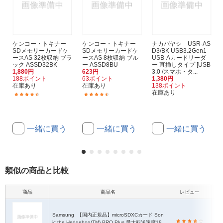
ケンコー・トキナー
ケンコー・トキナー
ナカバヤシ USR-AS
SDメモリーカードケ
SDメモリーカードケ
D3/BK USB3.2Gen1
ースAS 32枚収納 ブラ
ースAS 8枚収納 ブル
USB-Aカードリーダ
ック ASSD32BK
ー ASSD8BU
ー 直挿しタイプ [USB
1,880円
623円
3.0 /スマホ・タ...
188ポイント
63ポイント
1,380円
在庫あり
在庫あり
138ポイント
在庫あり
(19)
(29)
一緒に買う
一緒に買う
一緒に買う
類似の商品と比較
商品
商品名
レビュー
Samsung
【国内正規品】microSDXCカード Son
ic the Hedgehog(TM) PRO Plus 最大転送速度18
mi