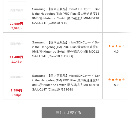
Samsung
【国内正規品】microSDXCカード Son
ic the Hedgehog(TM) PRO Plus 最大転送速度18
mi
-
0MB/秒 Nintendo Switch 動作確認済 MB-MD1T0
SA/LC1-IT [Class10 /1TB]
20,980円
2,098pt
Samsung
【国内正規品】microSDXCカード Son
ic the Hedgehog(TM) PRO Plus 最大転送速度18
mi
0MB/秒 Nintendo Switch 動作確認済 MB-MD512
4.0
SA/LC1-IT [Class10 /512GB]
11,480円
1,148pt
Samsung
【国内正規品】microSDXCカード Son
ic the Hedgehog(TM) PRO Plus 最大転送速度18
mi
0MB/秒 Nintendo Switch 動作確認済 MB-MD128
5.0
SA/LC1-IT [Class10 /128GB]
3,980円
398pt
詳しく比較する