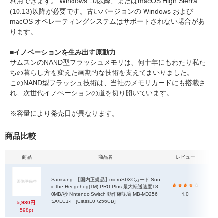
利用できます。 Windows 10以降、またはmacOS High Sierra
(10.13)以降が必要です。古いバージョンの Windows および
macOS オペレーティングシステムはサポートされない場合があ
ります。
■イノベーションを生み出す原動力
サムスンのNAND型フラッシュメモリは、何十年にもわたり私た
ちの暮らし方を変えた画期的な技術を支えてまいりました。
このNAND型フラッシュ技術は、当社のメモリカードにも搭載さ
れ、次世代イノベーションの道を切り開いています。
※容量により発売日が異なります。
商品比較
商品
商品名
レビュー
Samsung
【国内正規品】microSDXCカード Son
ic the Hedgehog(TM) PRO Plus 最大転送速度18
mi
0MB/秒 Nintendo Switch 動作確認済 MB-MD256
4.0
SA/LC1-IT [Class10 /256GB]
5,980円
598pt