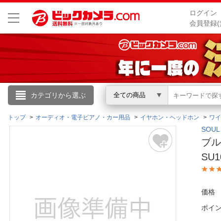
ログイン
会員登録(
こんにちは
カテゴリから選ぶ
全ての商品
ログイン
トップ
オーディオ・電子ピアノ・カー用品
イヤホン・ヘッドホン
ワイ
SOU
ブル
新規会員登録
SU1
会員メニュー
価格
お買いもの履歴
ポイ
閲覧履歴