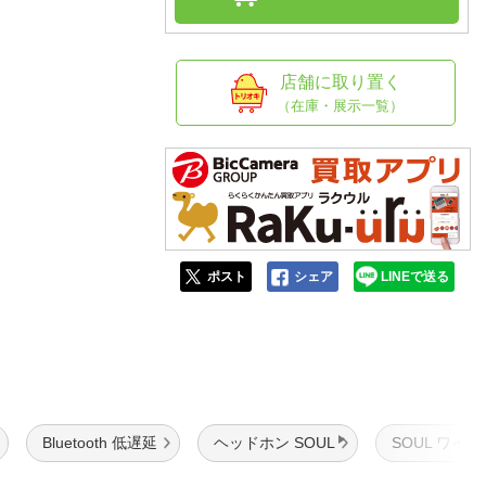
人窓口
R情報
店舗に取り置く
（在庫・展示一覧）
nglish / 中文
ポスト
シェア
LINEで送る
Bluetooth 低遅延
ヘッドホン SOUL
SOUL ワイ