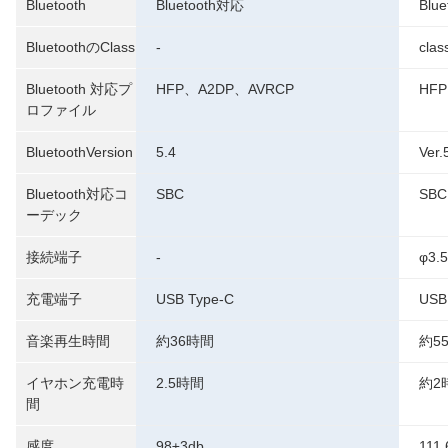
Bluetooth
Bluetooth対応
Blu
BluetoothのClass
-
clas
Bluetooth 対応プ
HFP、A2DP、AVRCP
HF
ロファイル
BluetoothVersion
5.4
Ver.
Bluetooth対応コ
SBC
SBC
ーデック
接続端子
-
φ3
充電端子
USB Type-C
USB
音楽再生時間
約36時間
約5
イヤホン充電時
2.5時間
約2
間
感度
98±3db
111