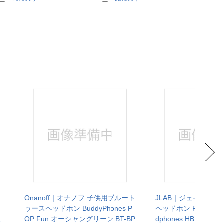
Onanoff｜オナノフ 子供用ブルート
JLAB｜ジェイラブ 
ゥースヘッドホン BuddyPhones P
ヘッドホン Rewind Wir
型
OP Fun オーシャングリーン BT-BP
dphones HBREWIN