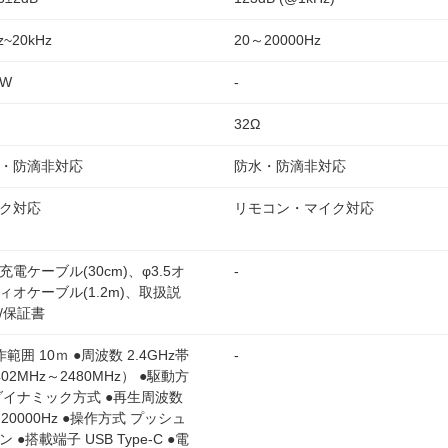
z~20kHz
20～20000Hz
mW
-
32Ω
・防滴非対応
防水・防滴非対応
ク対応
リモコン・マイク対応
充電ケーブル(30cm)、φ3.5オ
-
ィオケーブル(1.2m)、取扱説
/保証書
作範囲 10ｍ ●周波数 2.4GHz帯
-
402MHz～2480MHz） ●駆動方
ダイナミック方式 ●再生周波数
～20000Hz ●操作方式 プッシュ
 ●搭載端子 USB Type-C ●電