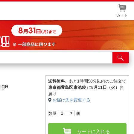
カート
店舗サービス
ット取り置き
イントカードWEB登録
送料無料、
あと1時間50分以内のご注文で
ge
東京都豊島区東池袋
に
8月11日（火）
お
舗情報・店舗一覧
届け
お届け先を変更する
取り寄せ品入荷状況照会
数量
個
カートに入れる