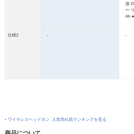
源 
ー 
Ah 
仕様2
-
-
ワイヤレスヘッドホン 人気売れ筋ランキングを見る
商品について