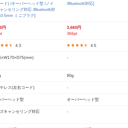
ード) /オーバーヘッド型 /ノイ
/Bluetooth対応]
ャンセリング対応 /Bluetooth対
φ3.5mm ミニプラグ]
20円
3,660円
t
366pt
4.3
4.5
5×W170×D75(mm)
-
g
80g
ヤレス(左右コード)
-
バーヘッド型
オーバーヘッド型
ズキャンセリング対応
-