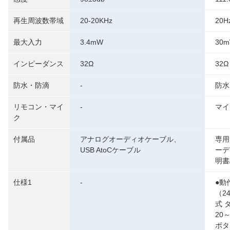
再生周波数帯域
20-20KHz
20H
最大入力
3.4mW
30
インピーダンス
32Ω
32Ω
防水・防滴
-
防水
リモコン・マイ
-
マイ
ク
付属品
アナログオーディオケーブル、
専用
USB AtoCケーブル
ーデ
明書
仕様1
-
●動
（2
式 
20
ボタン