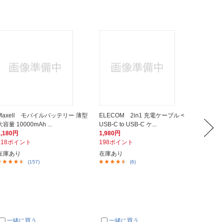
Maxell モバイルバッテリー 薄型
ELECOM 2in1 充電ケーブル <
ナガオカ 
大容量 10000mAh ...
USB-C to USB-C ケ...
ホワイト 
2,180円
1,980円
1,280
218ポイント
198ポイント
128ポ
在庫あり
在庫あり
在庫あ
(157)
(6)
一緒に買う
一緒に買う
一