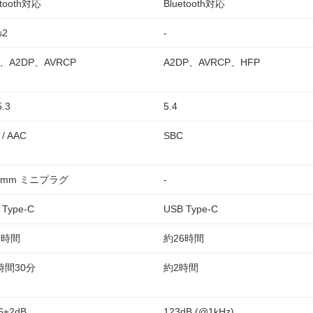
etooth対応
Bluetooth対応
s2
-
P、A2DP、AVRCP
A2DP、AVRCP、HFP
5.3
5.4
 / AAC
SBC
.5mm ミニプラグ
-
 Type-C
USB Type-C
5時間
約26時間
時間30分
約2時間
.6±2dB
123dB (@1kHz)