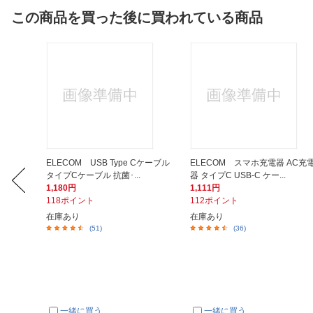
この商品を買った後に買われている商品
イヤホン
ELECOM USB Type Cケーブル
ELECOM スマホ充電器 AC充
タイプCケーブル 抗菌･...
器 タイプC USB-C ケー...
1,180円
1,111円
118ポイント
112ポイント
在庫あり
在庫あり
(51)
(36)
一緒に買う
一緒に買う