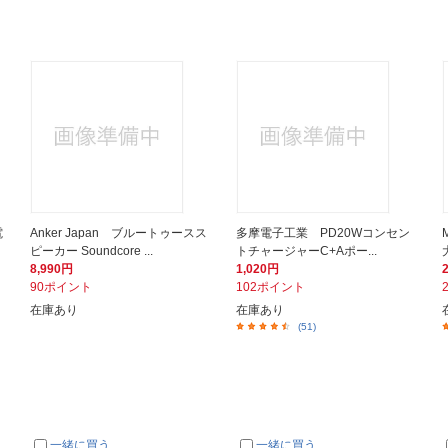
電
Anker Japan ブルートゥースス
多摩電子工業 PD20Wコンセン
ピーカー Soundcore ...
トチャージャーC+Aポー...
8,990円
1,020円
90ポイント
102ポイント
在庫あり
在庫あり
(51)
一緒に買う
一緒に買う