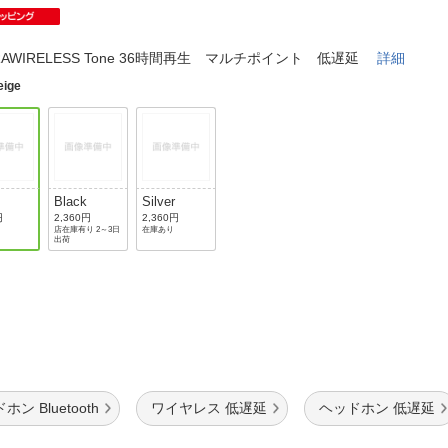
法
よくある質問・お問合せ
I
ご利用規約
RAWIRELESS Tone 36時間再生 マルチポイント 低遅延
詳細
eige
E
Black
Silver
円
2,360円
2,360円
店在庫有り 2～3日
在庫あり
出荷
ホン Bluetooth
ワイヤレス 低遅延
ヘッドホン 低遅延