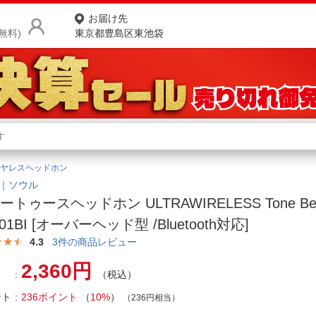
お届け先
無料)
東京都豊島区東池袋
商品をさがす
ランキングからさがす
ネ
ヤレスヘッドホン
カテゴリ一覧からさがす
ポ
L｜ソウル
ートゥースヘッドホン ULTRAWIRELESS Tone Bei
店
01BI [オーバーヘッド型 /Bluetooth対応]
お
4.3
3
件の商品レビュー
お客様サポート
2,360円
（税込）
ント
236ポイント
（
10%
）
ご利用ガイド
（236円相当）