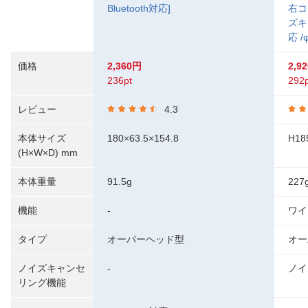
Bluetooth対応]
右コ
ズキ
応 /
価格
2,360円
2,9
236pt
292p
レビュー
4.3
本体サイズ
180×63.5×154.8
H18
(H×W×D) mm
本体重量
91.5g
227
機能
-
ワイ
タイプ
オーバーヘッド型
オー
ノイズキャンセ
-
ノイ
リング機能