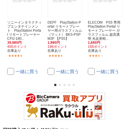
ソニーインタラクティ
DEFF PlayStation P
ELECOM PS5 専用
ブエンタテインメン
ortal リモートプレー
PlayStation Portal リ
ト PlayStation Porta
ヤー用ガラスフィルム
モートプレーヤー ガ
l リモートプレーヤー
（マット） BKS-PSP
ラスフィルム 超高透
CFIJ-180...
M3F 【PS5】
明 光反射軽...
39,980円
1,980円
1,680円
400ポイント
198ポイント
168ポイント
在庫あり
在庫あり
在庫あり
(77)
(4)
(6)
一緒に買う
一緒に買う
一緒に買う