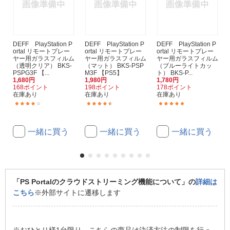
DEFF PlayStation P
DEFF PlayStation P
DEFF PlayStation P
ortal リモートプレー
ortal リモートプレー
ortal リモートプレー
ヤー用ガラスフィルム
ヤー用ガラスフィルム
ヤー用ガラスフィルム
（透明クリア） BKS-
（マット） BKS-PSP
（ブルーライトカッ
PSPG3F 【...
M3F 【PS5】
ト） BKS-P...
1,680円
1,980円
1,780円
168ポイント
198ポイント
178ポイント
在庫あり
在庫あり
在庫あり
(10)
(4)
(6)
一緒に買う
一緒に買う
一緒に買う
「PS Portalのクラウドストリーミング機能について」の
詳細は
こちら
※外部サイトに遷移します
※おひとり様1台限り。こちらの商品は決済方法の制限を行っ