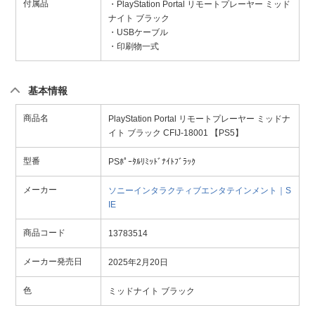
付属品
・PlayStation Portal リモートプレーヤー ミッド
ナイト ブラック
・USBケーブル
・印刷物一式
基本情報
商品名
PlayStation Portal リモートプレーヤー ミッドナ
イト ブラック CFIJ-18001 【PS5】
型番
PSﾎﾟｰﾀﾙﾘﾐｯﾄﾞﾅｲﾄﾌﾞﾗｯｸ
メーカー
ソニーインタラクティブエンタテインメント｜S
IE
商品コード
13783514
メーカー発売日
2025年2月20日
色
ミッドナイト ブラック