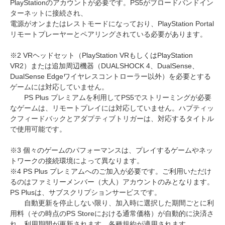
PlayStationのアカウントが必要です。PS5がブロードバンドイン
ターネットに接続され、
電源がオンまたはレストモードになっており、PlayStation Portal
リモートプレーヤーとペアリングされている必要があります。
※2 VRヘッドセット（PlayStation VRもしくはPlayStation
VR2）または追加周辺機器（DUALSHOCK 4、DualSense、
DualSense Edgeワイヤレスコントローラー以外）を必要とする
ゲームには対応していません。
PS Plus プレミアムを利用してPS5でストリーミングが必要
なゲームは、リモートプレイには対応していません。ハプティッ
クフィードバックとアダプティブトリガーは、対応するタイトル
で使用可能です。
※3 個々のゲームのパフォーマンスは、プレイするゲームやネッ
トワークの接続環境によって異なります。
※4 PS Plus プレミアムへのご加入が必要です。ご利用いただけ
るのはファミリーメンバー（大人）アカウントのみとなります。
PS Plusは、サブスクリプションサービスです。
自動更新を停止しない限り、加入時に選択した期間ごとに利
用料（その時点のPS Storeにおける通常価格）が自動的に決済さ
れ、利用期間が更新されます。各種規約が適用されます。