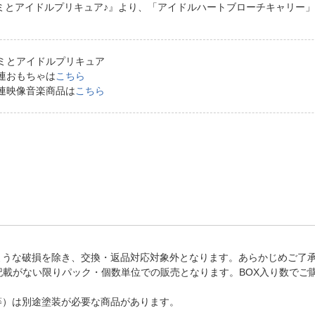
法
ミとアイドルプリキュア♪』より、「アイドルハートブローチキャリ
よくある質問・お問合せ
I
ご利用規約
ミとアイドルプリキュア
連おもちゃは
こちら
連映像音楽商品は
こちら
E
ような破損を除き、交換・返品対応対象外となります。あらかじめご了
記載がない限りパック・個数単位での販売となります。BOX入り数でご
等）は別途塗装が必要な商品があります。