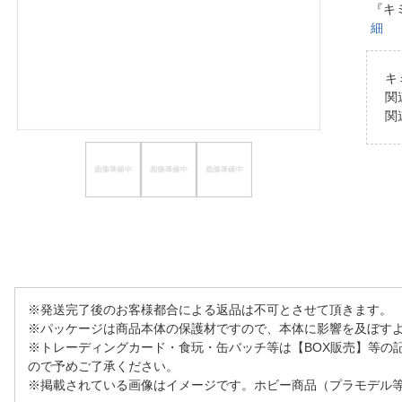
『キ
ほしいもの
細
お知らせ
キ
関
関
※発送完了後のお客様都合による返品は不可とさせて頂きます。
※パッケージは商品本体の保護材ですので、本体に影響を及ぼす
※トレーディングカード・食玩・缶バッチ等は【BOX販売】等の
ので予めご了承ください。
※掲載されている画像はイメージです。ホビー商品（プラモデル