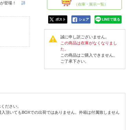
人窓口
ー」が登場！
詳
（在庫・展示一覧）
R情報
ポスト
シェア
LINEで送る
誠に申し訳ございません。
この商品は在庫がなくなりまし
nglish / 中文
た。
この商品はご購入できません。
ご了承下さい。
承ください。
購入頂いてもBOXでの出荷ではありません。外箱は付属致しません