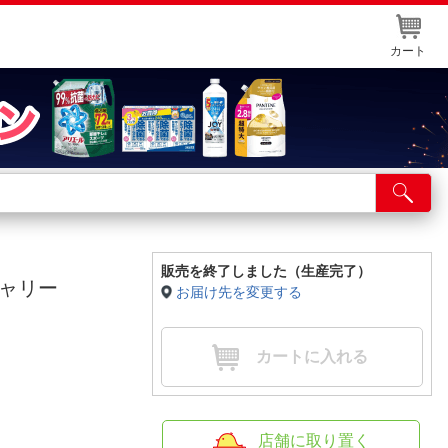
カート
店舗サービス
ット取り置き
イントカードWEB登録
販売を終了しました（生産完了）
ャリー
お届け先を変更する
舗情報・店舗一覧
取り寄せ品入荷状況照会
カートに入れる
店舗に取り置く