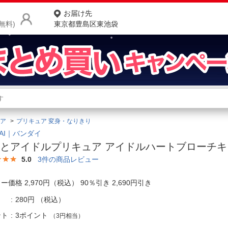
お届け先
無料)
東京都豊島区東池袋
商品をさがす
ランキングからさがす
ネ
ア
プリキュア 変身・なりきり
カテゴリ一覧からさがす
ポ
DAI｜バンダイ
とアイドルプリキュア アイドルハートブローチキ
店
5.0
3
件の商品レビュー
お
ー価格 2,970円（税込） 90％引き 2,690円引き
お客様サポート
280円
（税込）
ご利用ガイド
ント
3ポイント
（3円相当）