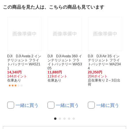
この商品を見た人は、こちらの商品も見ています
DJI DJI Avata 2 イン
DJI DJI Avata 360 イ
DJI DJI Air 3S イン
テリジェント フライ
ンテリジェント フラ
テリジェント フライ
トバッテリー WA521
イトバッテリー WA53
トバッテリー WA234
1
05
4
14,340円
11,880円
20,350円
144ポイント
119ポイント
204ポイント
在庫あり
在庫あり
店在庫有り 2～3日出
荷
(1)
一緒に買う
一緒に買う
一緒に買う