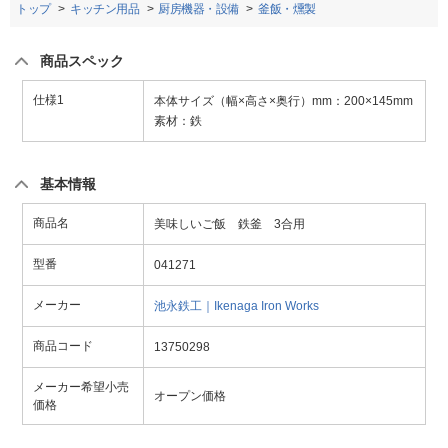
トップ
キッチン用品
厨房機器・設備
釜飯・燻製
商品スペック
仕様1
本体サイズ（幅×高さ×奥行）mm：200×145mm
素材：鉄
基本情報
商品名
美味しいご飯 鉄釜 3合用
型番
041271
メーカー
池永鉄工｜Ikenaga Iron Works
商品コード
13750298
メーカー希望小売
オープン価格
価格