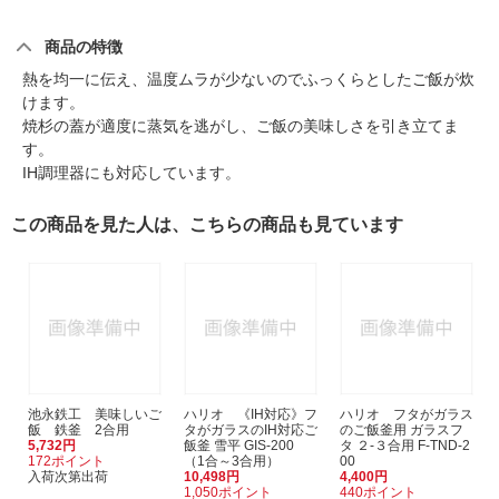
商品の特徴
熱を均一に伝え、温度ムラが少ないのでふっくらとしたご飯が炊
けます。
焼杉の蓋が適度に蒸気を逃がし、ご飯の美味しさを引き立てま
す。
IH調理器にも対応しています。
この商品を見た人は、こちらの商品も見ています
池永鉄工 美味しいご
ハリオ 《IH対応》フ
ハリオ フタがガラス
飯 鉄釜 2合用
タがガラスのIH対応ご
のご飯釜用 ガラスフ
5,732円
飯釜 雪平 GIS-200
タ ２-３合用 F-TND-2
172ポイント
（1合～3合用）
00
入荷次第出荷
10,498円
4,400円
1,050ポイント
440ポイント