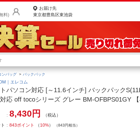
お届け先
無料)
東京都豊島区東池袋
商品をさがす
ランキングからさがす
ネ
コンバッグ
バックパック
カテゴリ一覧からさがす
ポ
COM｜エレコム
トパソコン対応 [～11.6インチ] バックパックS(11
店
対応 off tocoシリーズ グレー BM-OFBPS01GY
お
8,430円
（税込）
お客様サポート
ント
843ポイント
（
10%
）
（843円相当）
ご利用ガイド