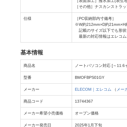
［表面加工］撥水加工(表生地
［その他］ナスカンストラッ
仕様
［PC収納部内寸備考］
※W約212mm×D約21mm
記載のサイズ以下でも形状
最新の対応情報はエレコム
基本情報
商品名
ノートパソコン対応 [～11.6イ
型番
BMOFBPS01GY
メーカー
ELECOM｜エレコム
（
メー
商品コード
13744367
メーカー希望小売価格
オープン価格
メーカー発売日
2025年1月下旬