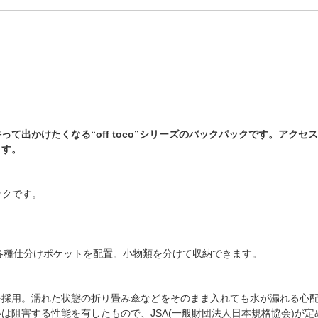
て出かけたくなる“off toco”シリーズのバックパックです。アク
ます。
パックです。
各種仕分けポケットを配置。小物類を分けて収納できます。
を採用。濡れた状態の折り畳み傘などをそのまま入れても水が漏れる心
は阻害する性能を有したもので、JSA(一般財団法人日本規格協会)が