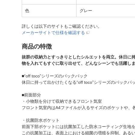
色
グレー
詳しくは以下のサイトもご確認ください。
メーカーサイトで仕様を確認する
商品の特徴
抜群の収納力とすっきりとしたシルエットを両立。休日に持っ
物を入れてもすぐに取り出せて、どんなシーンでも活躍し
■“off toco”シリーズのバックパック
休日に持って出かけたくなる“off toco”シリーズのバック
■前面部分
・小物類を分けて収納できるフロント気室
フロント気室内はA4ファイルが入るサイズのポケットや、
・抗菌防水ポケット
前面下部ポケットには抗菌加工した防水コーティング生地
この抗菌加工は、表面上における細菌の増殖を抑制、あるい