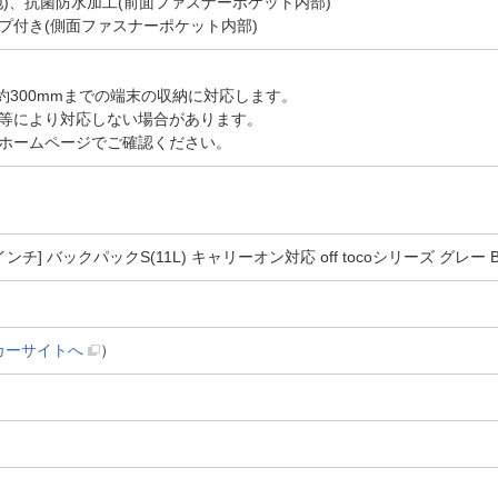
)、抗菌防水加工(前面ファスナーポケット内部)
プ付き(側面ファスナーポケット内部)
×H約300mmまでの端末の収納に対応します。
等により対応しない場合があります。
ホームページでご確認ください。
ンチ] バックパックS(11L) キャリーオン対応 off tocoシリーズ グレー 
カーサイトへ
）