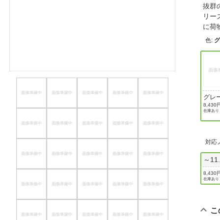
抜群
ほしいもの
リー
に荷
お知らせ
色
:
グレ
8,430
在庫あり
対応
～11
8,430
在庫あり
こ