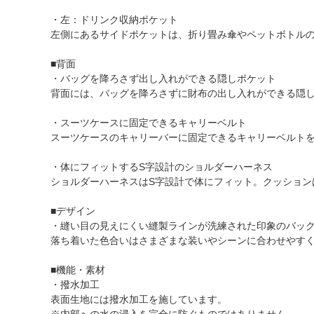
・左：ドリンク収納ポケット
左側にあるサイドポケットは、折り畳み傘やペットボトル
■背面
・バッグを降ろさず出し入れができる隠しポケット
背面には、バッグを降ろさずに財布の出し入れができる隠
・スーツケースに固定できるキャリーベルト
スーツケースのキャリーバーに固定できるキャリーベルト
・体にフィットするS字設計のショルダーハーネス
ショルダーハーネスはS字設計で体にフィット。クッション
■デザイン
・縫い目の見えにくい縫製ラインが洗練された印象のバッ
落ち着いた色合いはさまざまな装いやシーンに合わせやす
■機能・素材
・撥水加工
表面生地には撥水加工を施しています。