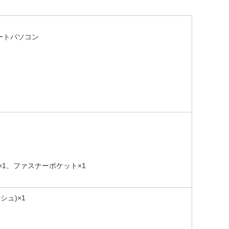
どのノートパソコン
1、ファスナーポケット×1
ュ)×1