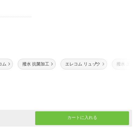
コム
撥水 抗菌加工
エレコム リュック
撥水 エレ
カートに入れる