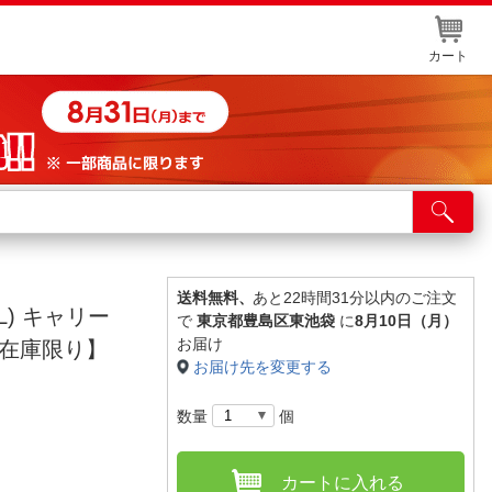
カート
店舗サービス
ット取り置き
イントカードWEB登録
送料無料、
あと22時間31分以内のご注文
L) キャリー
で
東京都豊島区東池袋
に
8月10日（月）
舗情報・店舗一覧
お届け
 【在庫限り】
お届け先を変更する
取り寄せ品入荷状況照会
数量
個
カートに入れる