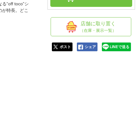
人窓口
f toco”シ
のが特長。どこ
R情報
店舗に取り置く
（在庫・展示一覧）
nglish / 中文
ポスト
シェア
LINEで送る