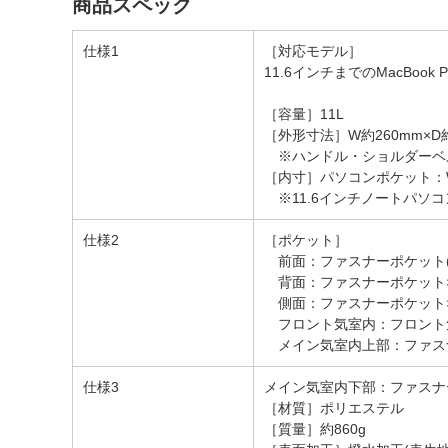
商品スペック
仕様1
［対応モデル］
11.6インチまでのMacBook P
［容量］11L
［外形寸法］W約260mm×D約
※ハンドル・ショルダーベ
［内寸］パソコンポケット：W約
※11.6インチノートパソ
仕様2
［ポケット］
前面：ファスナーポケット(
背面：ファスナーポケット×
側面：ファスナーポケット×
フロント気室内：フロント気
メイン気室内上部：ファスナー
仕様3
メイン気室内下部：ファスナー
［材質］ポリエステル
［質量］約860g