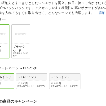
法
の収納力とすっきりとしたシルエットを両立。休日に持って出かけたくなる“of
よくある質問・お問合せ
ズのバックパックです。アクセスしやすく機能性の高いポケットが多い
I
ご利用規約
物を入れてもすぐに取り出せて、どんなシーンでも活躍します。
詳細
グレー
E
ー
ブラック
円
8,270円
店在庫有り 2～3日
出荷
ノートパソコン
:
～11.6インチ
.6インチ
～14.0インチ
～15.6インチ
円
10,030円
11,050円
販売を終了しました（生産完了）
販売を終了しました（生産完了）
の商品のキャンペーン