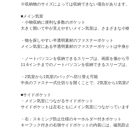
※収納物のサイズによっては収納できない場合があります
■メイン気室
・小物収納に便利な多数のポケット
大きく開いて中が見えやすいメイン気室は、さまざまな小
・物を探しやすい半透明素材のファスナーポケット
メイン気室にある半透明素材のファスナーポケットは中身
・ノートパソコンを収納できるスリーブは、画面を傷から
11.6インチまでのノートパソコンを収納できるスリーブ
・2気室から1気室のバッグへ切り替え可能
中央のファスナー式仕切りを開くことで、2気室から1気室
■サイドポケット
・メイン気室につながるサイドポケット
サイドポケットは左右ともにメイン気室につながっていま
・右：スキミング防止仕様のキーホルダー付きポケット
キーフック付きの右側サイドポケットの内装には、磁気防