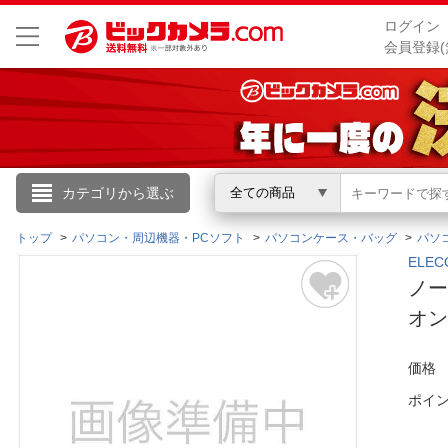
ログイン
会員登録(
こんにちは
カテゴリから選ぶ
全ての商品
ログイン
トップ
パソコン・周辺機器・PCソフト
パソコンケース・バッグ
パソ
ELE
ノー
新規会員登録
オン
会員メニュー
価格
お買いもの履歴
ポイ
閲覧履歴