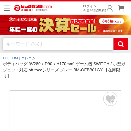
ログイン
会員登録(無料)
ELECOM｜エレコム
ボディバッグ [W280ｘD90ｘH170mm] ゲーム機 SWITCH / 小型ガ
ジェット対応 off tocoシリーズ グレー BM-OFBB01GY 【在庫限
り】