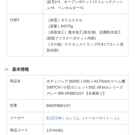
(起毛)×1、オープンポケット(ストレッチメッシ
ュ×4、ペンホルダー×1
仕様3
［材質］ポリエステル
［質量］約575g
［表面加工］撥水加工(表生地)、抗菌防水加工
(前面ファスナーポケット内部)
［その他］ナスカンストラップ付き(フロント気
室内部)
基本情報
商品名
ボディバッグ [W280ｘD90ｘH170mm] ゲーム機
SWITCH / 小型ガジェット対応 off tocoシリーズ
グレー BM-OFBB01GY 【在庫限り】
型番
BMOFBB01GY
メーカー
ELECOM｜エレコム
（
メーカーサイトへ
）
商品コード
13744361