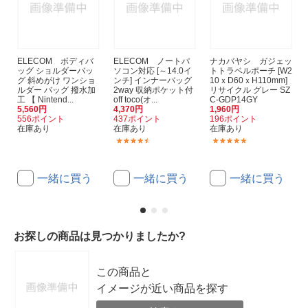
ELECOM ボディバ
ELECOM ノートパ
ナカバヤシ ガジェッ
ッグ ショルダーバッ
ソコン対応 [～14.0イ
トトラベルポーチ [W2
グ 斜めがけ ワンショ
ンチ] インナーバッグ
10ｘD60ｘH110mm]
ルダー バッグ 撥水加
2way 収納ポケット付
リサイクル グレー SZ
工 【 Nintend...
off toco(オ...
C-GDP14GY
5,560円
4,370円
1,960円
556ポイント
437ポイント
196ポイント
在庫あり
在庫あり
在庫あり
(5)
(2)
一緒に買う
一緒に買う
一緒に買う
お探しの商品は見つかりましたか?
この商品と
イメージが近い商品を探す