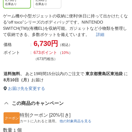
6,730円
5,560円
在庫あり
在庫あり
ゲーム機や小型ガジェットの収納に便利!休日に持って出かけたくな
る“off toco”シリーズのボディバッグです。NINTENDO
SWITCH(TM)(有機EL)を収納可能。ガジェットなど小物類を整理し
て収納できる、多数ポケットを備えています。
詳細
6,730円
価格
（税込）
ポイント
673ポイント
（
10%
）
（673円相当）
送料無料、
あと
19時間15分以内
のご注文で
東京都豊島区東池袋
に
8月10日（月）
お届け
お届け先を変更する
この商品のキャンペーン
特別クーポン [20%引き]
クーポン
カートに入れると適用。
他の対象商品を見る
数量
個
1