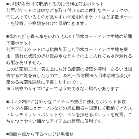
■小物類を分けて収納するのに便利な前面ポケット
前面ポケットには鍵などを取り付けるのに便利なキーフックや、
中に入っているものが見やすい半透明のポケットなど多数ポケッ
トを設置。小物類を分けて収納できます。
■濡れた折り畳み傘をいれてもOK！防水コーティング生地の前面
下部ポケット
前面下部ポケットには抗菌加工した防水コーティング生地を採
用。濡れた状態の折り畳み傘などをそのまま入れても水が漏れる
心配がありません。
この抗菌加工は、表面上における細菌の増殖を抑制、あるいは阻
害する性能を有したもので、JSA(一般財団法人日本規格協会)が
定める抗菌性試験に準拠したものです。
※収納物のサイズによっては収納できない場合があります。
■バッグ内部には細かなアイテムの整理に便利なポケット多数
バッグ内部にはケーブルなどの周辺機器を固定して収納できるス
トレッチメッシュポケットや、ペンを挿せるポケットを配置。ご
ちゃつきやすい細かなアイテムの整理に便利です。
■画面を傷から守るベロア起毛素材