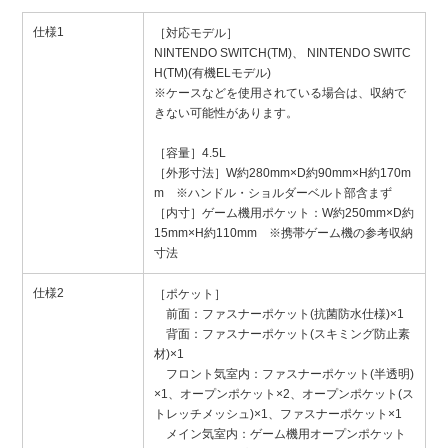
仕様1
［対応モデル］
NINTENDO SWITCH(TM)、 NINTENDO SWITC
H(TM)(有機ELモデル)
※ケースなどを使用されている場合は、収納で
きない可能性があります。
［容量］4.5L
［外形寸法］W約280mm×D約90mm×H約170m
m ※ハンドル・ショルダーベルト部含まず
［内寸］ゲーム機用ポケット：W約250mm×D約
15mm×H約110mm ※携帯ゲーム機の参考収納
寸法
仕様2
［ポケット］
前面：ファスナーポケット(抗菌防水仕様)×1
背面：ファスナーポケット(スキミング防止素
材)×1
フロント気室内：ファスナーポケット(半透明)
×1、オープンポケット×2、オープンポケット(ス
トレッチメッシュ)×1、ファスナーポケット×1
メイン気室内：ゲーム機用オープンポケット