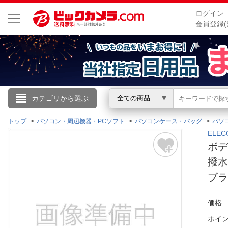
ログイン
会員登録(
こんにちは
カテゴリから選ぶ
全ての商品
ログイン
トップ
パソコン・周辺機器・PCソフト
パソコンケース・バッグ
パソ
ELE
ボデ
新規会員登録
撥水加
ブラ
会員メニュー
お買いもの履歴
価格
ポイ
閲覧履歴