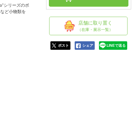
人窓口
o”シリーズのボ
ットなど小物類を
R情報
店舗に取り置く
（在庫・展示一覧）
nglish / 中文
ポスト
シェア
LINEで送る