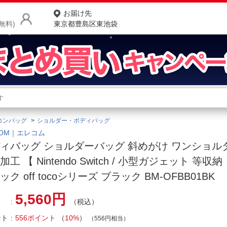
お届け先
無料)
東京都豊島区東池袋
商品をさがす
ランキングからさがす
ネ
コンバッグ
ショルダー・ボディバッグ
カテゴリ一覧からさがす
ポ
COM｜エレコム
ィバッグ ショルダーバッグ 斜めがけ ワンショル
店
工 【 Nintendo Switch / 小型ガジェット 等収納 】 
お
ック off tocoシリーズ ブラック BM-OFBB01BK
お客様サポート
5,560円
（税込）
ご利用ガイド
ント
556ポイント
（
10%
）
（556円相当）