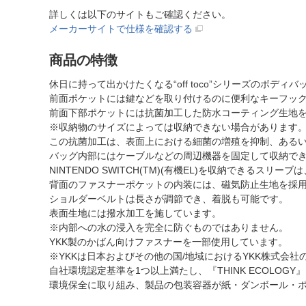
詳しくは以下のサイトもご確認ください。
メーカーサイトで仕様を確認する
商品の特徴
休日に持って出かけたくなる“off toco”シリーズのボディ
前面ポケットには鍵などを取り付けるのに便利なキーフッ
前面下部ポケットには抗菌加工した防水コーティング生地
※収納物のサイズによっては収納できない場合があります
この抗菌加工は、表面上における細菌の増殖を抑制、あるい
バッグ内部にはケーブルなどの周辺機器を固定して収納で
NINTENDO SWITCH(TM)(有機EL)を収納できる
背面のファスナーポケットの内装には、磁気防止生地を採
ショルダーベルトは長さが調節でき、着脱も可能です。
表面生地には撥水加工を施しています。
※内部への水の浸入を完全に防ぐものではありません。
YKK製のかばん向けファスナーを一部使用しています。
※YKKは日本およびその他の国/地域におけるYKK株式会
自社環境認定基準を1つ以上満たし、『THINK ECOLOG
環境保全に取り組み、製品の包装容器が紙・ダンボール・