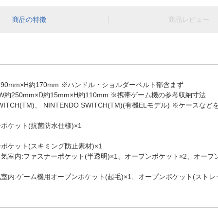
商品の特徴
商品レビュー
約90mm×H約170mm ※ハンドル・ショルダーベルト部含まず
約250mm×D約15mm×H約110mm ※携帯ゲーム機の参考収納寸法
SWITCH(TM)、 NINTENDO SWITCH(TM)(有機ELモデル) 
ポケット(抗菌防水仕様)×1
ーポケット(スキミング防止素材)×1
ト気室内:ファスナーポケット(半透明)×1、オープンポケット×2、オー
気室内:ゲーム機用オープンポケット(起毛)×1、オープンポケット(ストレ