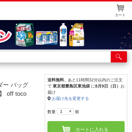
カート
店舗サービス
ット取り置き
イントカードWEB登録
送料無料、
あと11時間32分以内のご注文
ダー バッグ
で
東京都豊島区東池袋
に
8月9日（日）
お
舗情報・店舗一覧
届け
off toco
お届け先を変更する
取り寄せ品入荷状況照会
数量
個
カートに入れる