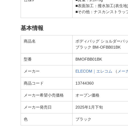
■表面加工：撥水加工(表生地
■その他：ナスカンストラップ
基本情報
商品名
ボディバッグ ショルダーバッグ 斜め
ブラック BM-OFBB01BK
型番
BMOFBB01BK
メーカー
ELECOM｜エレコム
（
メー
商品コード
13744360
メーカー希望小売価格
オープン価格
メーカー発売日
2025年1月下旬
色
ブラック