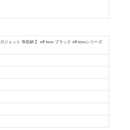
ェット 等収納 】 off toco ブラック off tocoシリーズ