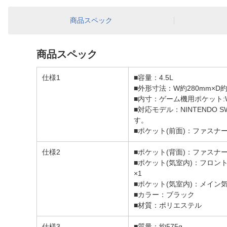
商品スペック
商品スペック
仕様1
■容量：4.5L
■外形寸法：W約280mm×D
■内寸：ゲーム機用ポケット:W
■対応モデル：NINTENDO 
す。
■ポケット(前面)：ファスナー
仕様2
■ポケット(背面)：ファスナ
■ポケット(気室内)：フロン
×1
■ポケット(気室内)：メイン
■カラー：ブラック
■材質：ポリエステル
仕様3
■質量：約575g