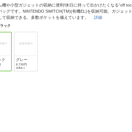
法
よくある質問・お問合せ
ム機や小型ガジェットの収納に便利!休日に持って出かけたくなる“off toc
ッグです。NINTENDO SWITCH(TM)(有機EL)を収納可能。ガジェ
I
ご利用規約
して収納できる、多数ポケットを備えています。
詳細
ブラック
E
ック
グレー
円
6,730円
在庫あり