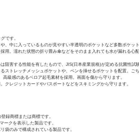
バッグです。
クや、中に入っているものが見やすい半透明のポケットなど多数ポケッ
を採用。濡れた状態の折り畳み傘などをそのまま入れても水が漏れる心
。
は阻害する性能を有したもので、JIS(日本産業規格)が定める抗菌性試
きるストレッチメッシュポケットや、ペンを挿せるポケットを配置。ご
スリーブは、高級感のあるベロア起毛素材を採用。画面を傷から守ります。
用。クレジットカードやパスポートなどをスキミングから守ります。
社の登録商標または商標です。
Y』マークを表示した製品です。
ポリ袋のみで構成されている製品です。