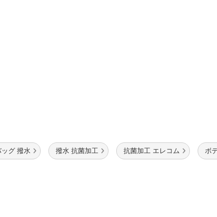
ッグ 撥水
撥水 抗菌加工
抗菌加工 エレコム
ボ