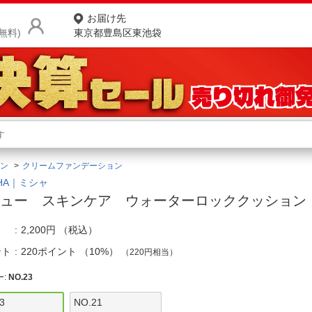
お届け先
無料)
東京都豊島区東池袋
商品をさがす
ランキングからさがす
ネ
ン
クリームファンデーション
カテゴリ一覧からさがす
ポ
SHA｜ミシャ
ュー スキンケア ウォーターロッククッション 
店
2,200円
（税込）
お
ント
220ポイント
（
10%
）
（220円相当）
お客様サポート
ー
:
NO.23
ご利用ガイド
3
NO.21