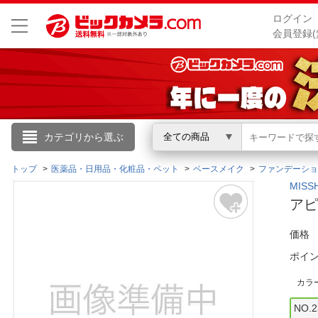
ログイン
会員登録(
こんにちは
カテゴリから選ぶ
全ての商品
ログイン
トップ
医薬品・日用品・化粧品・ペット
ベースメイク
ファンデーショ
MIS
アピ
新規会員登録
価格
会員メニュー
ポイ
お買いもの履歴
カラ
閲覧履歴
NO.2