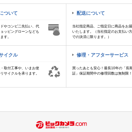
について
配送について
ードやコンビ二先払い、代
当社指定商品、ご指定日に商品をお
ショッピングローンなども
いたします。（当社指定のお支払い
けます。
での決済に限ります。）
サイクル
修理・アフターサービス
置・取付工事や、いまお使
買ったあとも安心！最長10年の「長
のリサイクルを承ります。
証」保証期間中の修理回数は無制限