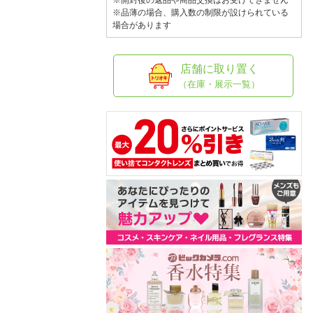
人窓口
※開封後の返品や商品交換はお受けできません
※品薄の場合、購入数の制限が設けられている
場合があります
R情報
店舗に取り置く
（在庫・展示一覧）
nglish / 中文