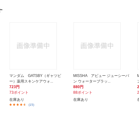
す
マンダム GATSBY（ギャツビ
MISSHA アピュー ジューシーパ
ー）薬用スキンケアウォ...
ン ウォーターブラッ...
723円
880円
73ポイント
88ポイント
在庫あり
在庫あり
(15)