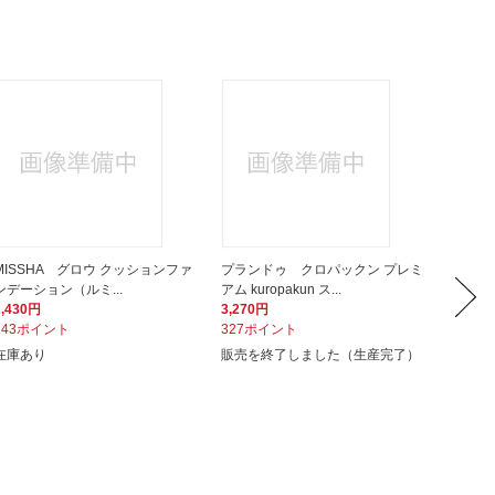
MISSHA グロウ クッションファ
プランドゥ クロパックン プレミ
Name
ンデーション（ルミ...
アム kuropakun ス...
スキン
2,430円
3,270円
880円
243ポイント
327ポイント
88ポイ
在庫あり
販売を終了しました（生産完了）
在庫あ