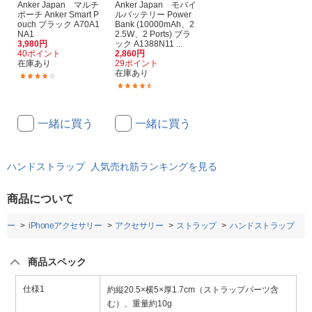
Anker Japan マルチ
Anker Japan モバイ
ポーチ Anker Smart P
ルバッテリー Power
ouch ブラック A70A1
Bank (10000mAh、2
NA1
2.5W、2 Ports) ブラ
3,980円
ック A1388N11 ...
40ポイント
2,860円
在庫あり
29ポイント
在庫あり
(19)
(107)
一緒に買う
一緒に買う
ハンドストラップ 人気売れ筋ランキングを見る
商品について
リー
iPhoneアクセサリー
アクセサリー
ストラップ
ハンドストラップ
商品スペック
仕様1
約縦20.5×横5×厚1.7cm（ストラップパーツ含
む）、重量約10g