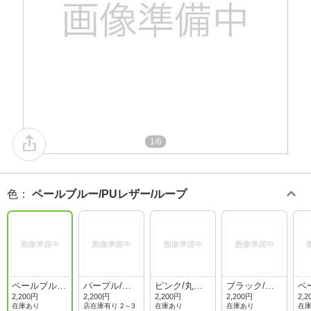
1/6
色
：
ペールブルー/PUレザー/ループ
ペールブル
パープル/丸
ピンク/丸紐/
ブラック/丸
ベ
ー/PUレザー/
紐/ループ
ループ
紐/ループ
レ
2,200円
2,200円
2,200円
2,200円
2,2
ループ
プ
在庫あり
店在庫有り 2～3
在庫あり
在庫あり
在