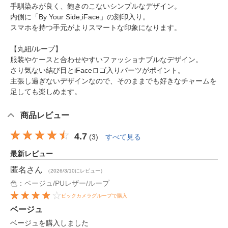
手馴染みが良く、飽きのこないシンプルなデザイン。
内側に「By Your Side,iFace」の刻印入り。
スマホを持つ手元がよりスマートな印象になります。
【丸紐/ループ】
服装やケースと合わせやすいファッショナブルなデザイン。
さり気ない結び目とiFaceロゴ入りパーツがポイント。
主張し過ぎないデザインなので、そのままでも好きなチャームを
足しても楽しめます。
商品レビュー
4.7
(
3
)
すべて見る
最新レビュー
匿名
さん
（2026/3/10にレビュー）
色：ベージュ/PUレザー/ループ
ビックカメラグループで購入
ベージュ
ベージュを購入しました