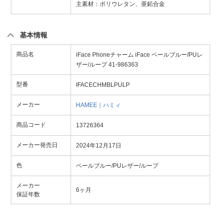
主素材：ポリウレタン、亜鉛合金
基本情報
商品名
iFace Phoneチャーム iFace ペールブルー/PUレ
ザー/ループ 41-986363
型番
IFACECHMBLPULP
メーカー
HAMEE｜ハミィ
商品コード
13726364
メーカー発売日
2024年12月17日
色
ペールブルー/PUレザー/ループ
メーカー
6ヶ月
保証年数