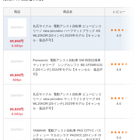
商品
商品名
レビュー
丸石サイクル
電動アシスト自転車 ビューピッコ
リーノ view piccolino ハーフマットブラック AS
WL20KDR [20インチ] 2025年モデル【キャンセ
4.0
ル・返品不可】
89,800円
8,980pt
Panasonic
電動アシスト自転車 SW 特別仕様車
マットオリーブ シングルシフト BE-1FSW011G
2 [20インチ] 2024年モデル【キャンセル・返品不
4.8
可】
89,800円
898pt
丸石サイクル
電動アシスト自転車 ビューピッコ
リーノ view piccolino マットライトオリーブ AS
WL20KDR [20インチ] 2025年モデル【キャンセ
4.0
ル・返品不可】
80,820円
8,082pt
YAMAHA
電動アシスト自転車 PAS CITY-C パス
シティ シー マカロンラテ PA20CC [20インチ /3
5.0
段変速] 2026年モデル【キャンセル・返品不可】