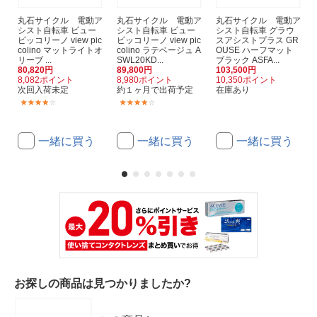
丸石サイクル 電動ア
丸石サイクル 電動ア
丸石サイクル 電動ア
シスト自転車 ビュー
シスト自転車 ビュー
シスト自転車 グラウ
ピッコリーノ view pic
ピッコリーノ view pic
スアシストプラス GR
colino マットライトオ
colino ラテベージュ A
OUSE ハーフマット
リーブ ...
SWL20KD...
ブラック ASFA...
80,820円
89,800円
103,500円
8,082ポイント
8,980ポイント
10,350ポイント
次回入荷未定
約１ヶ月で出荷予定
在庫あり
(1)
(1)
一緒に買う
一緒に買う
一緒に買う
お探しの商品は見つかりましたか?