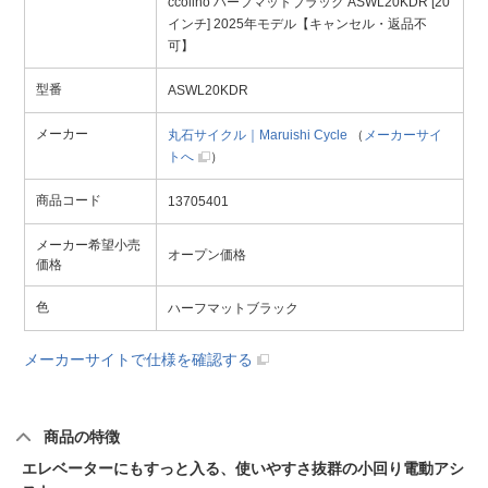
ccolino ハーフマットブラック ASWL20KDR [20
インチ] 2025年モデル【キャンセル・返品不
可】
型番
ASWL20KDR
メーカー
丸石サイクル｜Maruishi Cycle
（
メーカーサイ
トへ
）
商品コード
13705401
メーカー希望小売
オープン価格
価格
色
ハーフマットブラック
メーカーサイトで仕様を確認する
商品の特徴
エレベーターにもすっと入る、使いやすさ抜群の小回り電動アシ