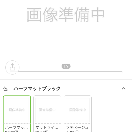
1/9
色
：
ハーフマットブラック
ハーフマット
マットライト
ラテベージュ
ブラック
オリーブ