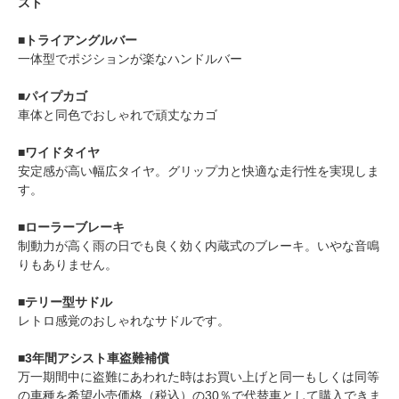
スト
■トライアングルバー
一体型でポジションが楽なハンドルバー
■パイプカゴ
車体と同色でおしゃれで頑丈なカゴ
■ワイドタイヤ
安定感が高い幅広タイヤ。グリップ力と快適な走行性を実現しま
す。
■ローラーブレーキ
制動力が高く雨の日でも良く効く内蔵式のブレーキ。いやな音鳴
りもありません。
■テリー型サドル
レトロ感覚のおしゃれなサドルです。
■3年間アシスト車盗難補償
万一期間中に盗難にあわれた時はお買い上げと同一もしくは同等
の車種を希望小売価格（税込）の30％で代替車として購入できま