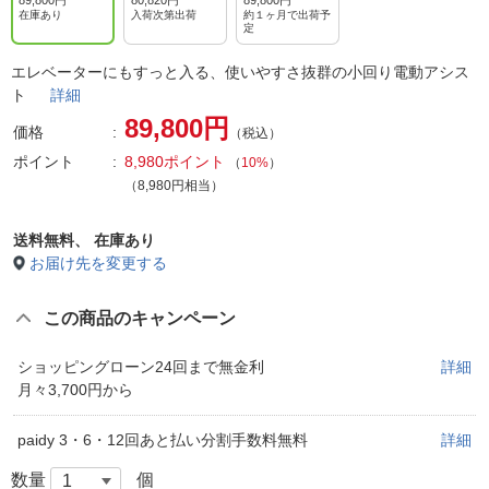
89,800円
80,820円
89,800円
在庫あり
入荷次第出荷
約１ヶ月で出荷予
定
エレベーターにもすっと入る、使いやすさ抜群の小回り電動アシス
ト
詳細
89,800円
価格
（税込）
ポイント
8,980ポイント
（
10%
）
（8,980円相当）
送料無料、
在庫あり
お届け先を変更する
この商品のキャンペーン
ショッピングローン24回まで無金利
詳細
月々3,700円から
paidy 3・6・12回あと払い分割手数料無料
詳細
数量
個