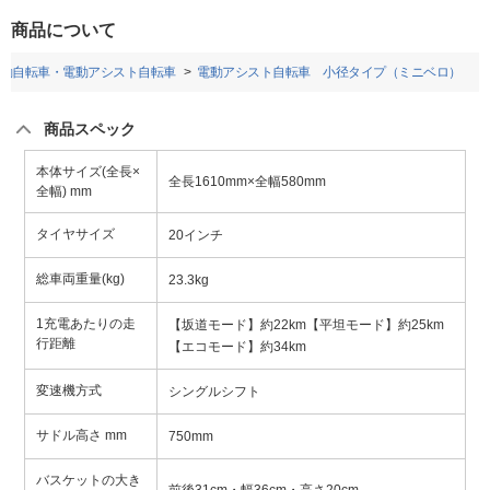
商品について
動自転車・電動アシスト自転車
電動アシスト自転車 小径タイプ（ミニベロ）
商品スペック
本体サイズ(全長×
全長1610mm×全幅580mm
全幅) mm
タイヤサイズ
20インチ
総車両重量(kg)
23.3kg
1充電あたりの走
【坂道モード】約22km【平坦モード】約25km
行距離
【エコモード】約34km
変速機方式
シングルシフト
サドル高さ mm
750mm
バスケットの大き