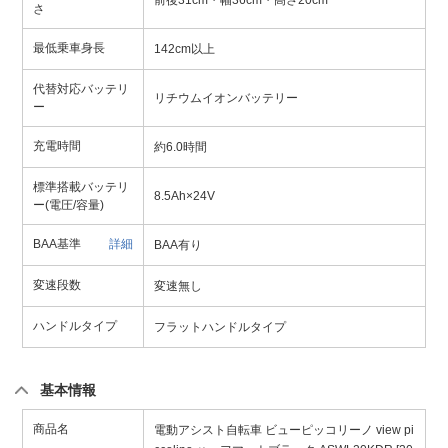
前後31cm・幅36cm・高さ20cm
さ
最低乗車身長
142cm以上
代替対応バッテリ
リチウムイオンバッテリー
ー
充電時間
約6.0時間
標準搭載バッテリ
8.5Ah×24V
ー(電圧/容量)
BAA基準
詳細
BAA有り
変速段数
変速無し
ハンドルタイプ
フラットハンドルタイプ
基本情報
商品名
電動アシスト自転車 ビューピッコリーノ view pi