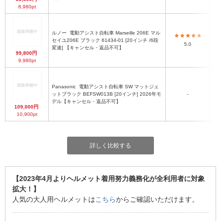
8,980pt
ルノー
電動アシスト自転車 Marseille 206E マル
セイユ206E ブラック 61434-01 [20インチ /6段
5.0
変速] 【キャンセル・返品不可】
99,800円
9,980pt
Panasonic
電動アシスト自転車 SW マットジェ
ットブラック BEFSW013B [20インチ] 2026年モ
-
デル【キャンセル・返品不可】
109,000円
10,900pt
詳しく比較する
【2023年4月よりヘルメット着用努力義務化が全利用者に対象
拡大！】
人気の大人用ヘルメットは
こちら
からご確認いただけます。