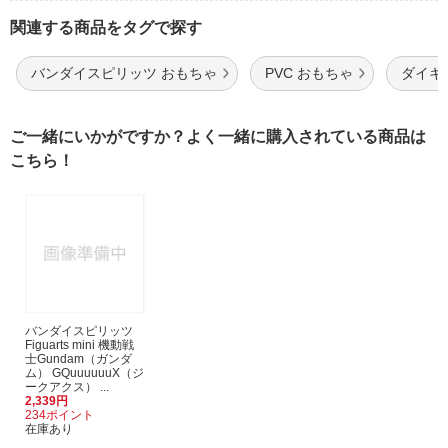
関連する商品をタグで探す
バンダイスピリッツ おもちゃ
PVC おもちゃ
ダイキ
ご一緒にいかがですか？よく一緒に購入されている商品は
こちら！
バンダイスピリッツ
Figuarts mini 機動戦
士Gundam（ガンダ
ム） GQuuuuuuX（ジ
ークアクス） ...
2,339円
234ポイント
在庫あり