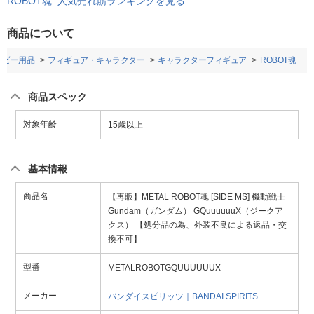
ROBOT魂 人気売れ筋ランキングを見る
商品について
ベビー用品
フィギュア・キャラクター
キャラクターフィギュア
ROBOT魂
商品スペック
対象年齢
15歳以上
基本情報
商品名
【再販】METAL ROBOT魂 [SIDE MS] 機動戦士
Gundam（ガンダム） GQuuuuuuX（ジークア
クス） 【処分品の為、外装不良による返品・交
換不可】
型番
METALROBOTGQUUUUUUX
メーカー
バンダイスピリッツ｜BANDAI SPIRITS