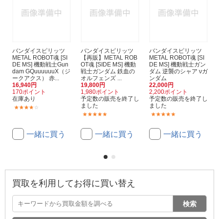
バンダイスピリッツ
バンダイスピリッツ
バンダイスピリッツ
METAL ROBOT魂 [SI
【再販】METAL ROB
METAL ROBOT魂 [SI
DE MS] 機動戦士Gun
OT魂 [SIDE MS] 機動
DE MS] 機動戦士ガン
dam GQuuuuuuX（ジ
戦士ガンダム 鉄血の
ダム 逆襲のシャア νガ
ークアクス） 赤...
オルフェンズ ...
ンダム
16,940円
19,800円
22,000円
170ポイント
1,980ポイント
2,200ポイント
在庫あり
予定数の販売を終了し
予定数の販売を終了し
ました
ました
(17)
(10)
(29)
一緒に買う
一緒に買う
一緒に買う
買取を利用してお得に買い替え
検索