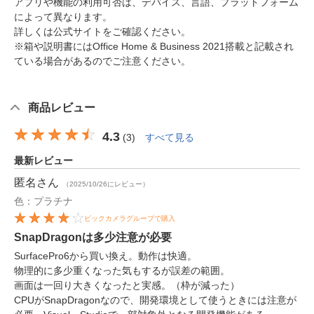
アプリや機能の利用可否は、デバイス、言語、プラットフォーム
によって異なります。
詳しくは公式サイトをご確認ください。
※箱や説明書にはOffice Home & Business 2021搭載と記載され
ている場合があるのでご注意ください。
商品レビュー
4.3
(
3
)
すべて見る
最新レビュー
匿名
さん
（2025/10/26にレビュー）
色：プラチナ
ビックカメラグループで購入
SnapDragonは多少注意が必要
SurfacePro6から買い換え。動作は快適。
物理的に多少重くなった気もするが誤差の範囲。
画面は一回り大きくなったと実感。（枠が減った）
CPUがSnapDragonなので、開発環境として使うときには注意が