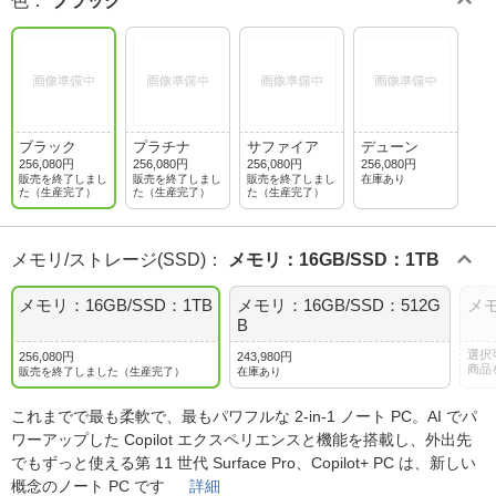
色
：
ブラック
ブラック
プラチナ
サファイア
デューン
256,080円
256,080円
256,080円
256,080円
販売を終了しまし
販売を終了しまし
販売を終了しまし
在庫あり
た（生産完了）
た（生産完了）
た（生産完了）
メモリ/ストレージ(SSD)
：
メモリ：16GB/SSD：1TB
メモリ：16GB/SSD：1TB
メモリ：16GB/SSD：512G
メモ
B
選択
256,080円
243,980円
商品
販売を終了しました（生産完了）
在庫あり
これまでで最も柔軟で、最もパワフルな 2-in-1 ノート PC。AI でパ
ワーアップした Copilot エクスペリエンスと機能を搭載し、外出先
でもずっと使える第 11 世代 Surface Pro、Copilot+ PC は、新しい
概念のノート PC です
詳細