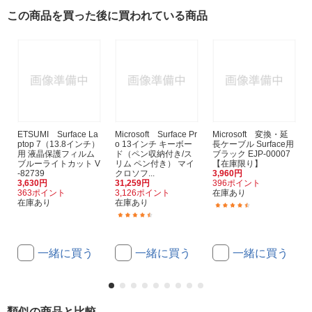
この商品を買った後に買われている商品
ETSUMI Surface La
Microsoft Surface Pr
Microsoft 変換・延
ptop 7（13.8インチ）
o 13インチ キーボー
長ケーブル Surface用
用 液晶保護フィルム
ド（ペン収納付き/ス
ブラック EJP-00007
ブルーライトカット V
リム ペン付き） マイ
【在庫限り】
-82739
クロソフ...
3,960円
3,630円
31,259円
396ポイント
363ポイント
3,126ポイント
在庫あり
在庫あり
在庫あり
(10)
(34)
一緒に買う
一緒に買う
一緒に買う
類似の商品と比較