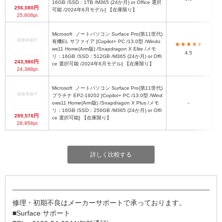
16GB /SSD：1TB /M365 (24か月) or Office 選択
256,080円
可能 /2024年6月モデル] 【在庫限り】
25,608pt
Microsoft
ノートパソコン Surface Pro(第11世代)
有機EL サファイア [Copilot+ PC /13.0型 /Windo
ws11 Home(Arm版) /Snapdragon X Elite /メモ
2
4.5
リ：16GB /SSD：512GB /M365 (24か月) or Offi
243,980円
ce 選択可能 /2024年6月モデル] 【在庫限り】
24,398pt
Microsoft
ノートパソコン Surface Pro(第11世代)
プラチナ EP2-19202 [Copilot+ PC /13.0型 /Wind
ows11 Home(Arm版) /Snapdragon X Plus /メモ
-
2
リ：16GB /SSD：256GB /M365 (24か月) or Offi
289,576円
ce 選択可能] 【在庫限り】
28,958pt
詳しく比較する
修理・初期不良はメーカーサポートで承っております。
■Surface サポート