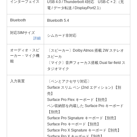
インターフェイス
USB 4.0 / Thunderbolt 4対応 USB-C × 2:（充
電 / データ転送 / DisplayPort2.1）
Bluetooth
Bluetooth 5.4
対応SIMサイズ
シムカード非対応
詳細
オーディオ・スピ
〔スピーカー〕Dolby Atmos 搭載 2W ステレオ
ーカー・マイク機
スピーカ
能
〔マイク〕音声フォーカス搭載 Dual far-field ス
タジオマイク
入力装置
〔ペンとアクセサリ対応〕
Surface スリム ペン (2nd エディション) 【別
売】
Surface Pro Flex キーボード【別売】
ペン収納部を内蔵した Surface Pro キーボード
【別売】
Surface Pro Signature キーボード【別売】
Surface Pro キーボード【別売】
Surface Pro X Signature キーボード【別売】
Surface Pro X キーボード【別売】