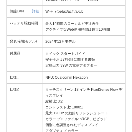
無線LAN
詳細
Wi-Fi 7(be)ax/ac/n/a/g/b
バッテリ駆動時間
最大14時間のローカルビデオ再生
アクティブなWeb使用時間は最大10時間
発表時期(モデル)
2024年12月モデル
付属品
クイック スタートガイド
安全性および保証に関する書類
定格出力 39W の電源アダプター
仕様1
NPU: Qualcomm Hexagon
仕様2
タッチスクリーン:13 インチ PixelSense Flow デ
ィスプレイ
縦横比: 3:2
コントラスト比: 1000:1
最大 120Hz の動的リフレッシュ レート
カラー プロファイル: sRGB、ビビッド
個別に色調整されたディスプレイ
アダプティブ カラー