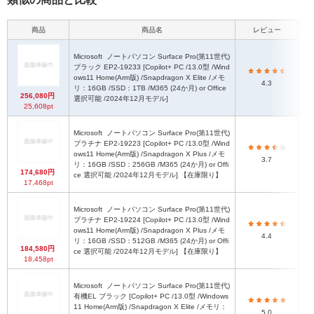
商品
商品名
レビュー
本
Microsoft
ノートパソコン Surface Pro(第11世代)
ブラック EP2-19233 [Copilot+ PC /13.0型 /Wind
ows11 Home(Arm版) /Snapdragon X Elite /メモ
2
4.3
リ：16GB /SSD：1TB /M365 (24か月) or Office
256,080円
選択可能 /2024年12月モデル]
25,608pt
Microsoft
ノートパソコン Surface Pro(第11世代)
プラチナ EP2-19223 [Copilot+ PC /13.0型 /Wind
ows11 Home(Arm版) /Snapdragon X Plus /メモ
2
3.7
リ：16GB /SSD：256GB /M365 (24か月) or Offi
174,680円
ce 選択可能 /2024年12月モデル] 【在庫限り】
17,468pt
Microsoft
ノートパソコン Surface Pro(第11世代)
プラチナ EP2-19224 [Copilot+ PC /13.0型 /Wind
ows11 Home(Arm版) /Snapdragon X Plus /メモ
2
4.4
リ：16GB /SSD：512GB /M365 (24か月) or Offi
184,580円
ce 選択可能 /2024年12月モデル] 【在庫限り】
18,458pt
Microsoft
ノートパソコン Surface Pro(第11世代)
有機EL ブラック [Copilot+ PC /13.0型 /Windows
11 Home(Arm版) /Snapdragon X Elite /メモリ：
2
5.0