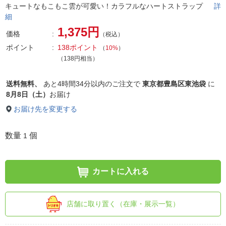
キュートなもこもこ雲が可愛い！カラフルなハートストラップ
詳
細
1,375円
価格
（税込）
ポイント
138ポイント
（
10%
）
（138円相当）
送料無料、
あと
4時間34分以内
のご注文で
東京都豊島区東池袋
に
8月8日（土）
お届け
お届け先を変更する
数量
個
1
カートに入れる
店舗に取り置く（在庫・展示一覧）