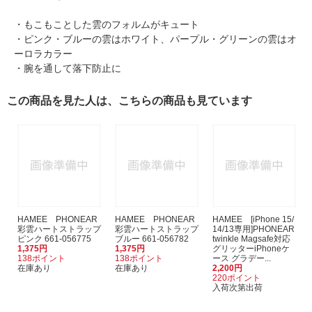
・もこもことした雲のフォルムがキュート
・ピンク・ブルーの雲はホワイト、パープル・グリーンの雲はオ
ーロラカラー
・腕を通して落下防止に
この商品を見た人は、こちらの商品も見ています
HAMEE PHONEAR
HAMEE PHONEAR
HAMEE [iPhone 15/
彩雲ハートストラップ
彩雲ハートストラップ
14/13専用]PHONEAR
ピンク 661-056775
ブルー 661-056782
twinkle Magsafe対応
1,375円
1,375円
グリッターiPhoneケ
138ポイント
138ポイント
ース グラデー...
在庫あり
在庫あり
2,200円
220ポイント
入荷次第出荷