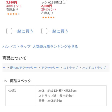
3,980円
ック A1388N11 ...
40ポイント
2,860円
在庫あり
29ポイント
在庫あり
(19)
(106)
一緒に買う
一緒に買う
ハンドストラップ 人気売れ筋ランキングを見る
商品について
リー
iPhoneアクセサリー
アクセサリー
ストラップ
ハンドストラップ
商品スペック
仕様1
本体：約縦13×横4×厚2.5cm
ストラップ紐：長さ約6cm
重量：本体約24g