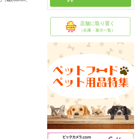
人窓口
R情報
店舗に取り置く
（在庫・展示一覧）
nglish / 中文