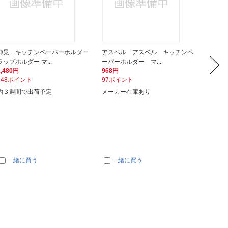
伸晃 キッチンペーパーホルダー
アスベル アスベル キッチンペ
南海通
ラップホルダー マ...
ーパーホルダー マ...
ダー
1,480円
968円
1,840
148ポイント
97ポイント
184ポ
約３週間で出荷予定
メーカー在庫あり
入荷次
一緒に買う
一緒に買う
一