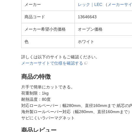
メーカー
レック｜LEC
（
メーカーサ
商品コード
13646643
メーカー希望小売価格
オープン価格
色
ホワイト
詳しくは以下のサイトもご確認ください。
メーカーサイトで仕様を確認する
商品の特徴
片手で簡単にカットできる。
荷重制限：1kg
耐熱温度：80度
対応ロールペーパー：幅280mm、直径160mmまで 紙芯の
海外製ロールペーパー対応（幅280mm、直径160mmまで
サビにくいラバーマグネット
商品レビュー