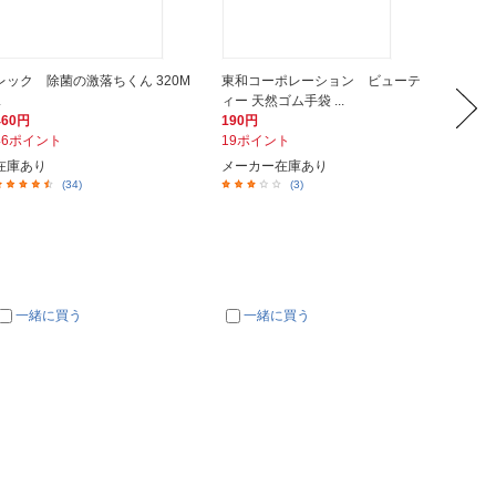
レック 除菌の激落ちくん 320M
東和コーポレーション ビューテ
日本技
L
ィー 天然ゴム手袋 ...
リ袋 S
460円
190円
515円
46ポイント
19ポイント
52ポイ
在庫あり
メーカー在庫あり
在庫あ
(34)
(3)
一緒に買う
一緒に買う
一