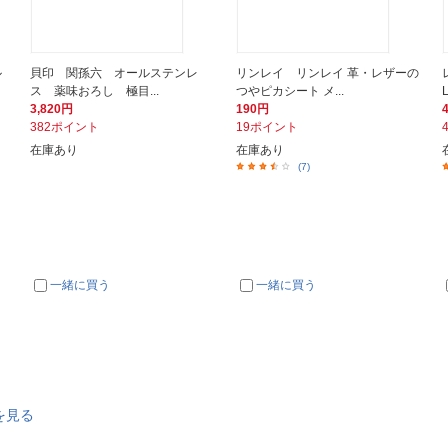
ル
貝印 関孫六 オールステンレ
リンレイ リンレイ 革・レザーの
ス 薬味おろし 極目...
つやピカシート メ...
3,820円
190円
382ポイント
19ポイント
在庫あり
在庫あり
(7)
一緒に買う
一緒に買う
を見る