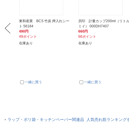
ハンディ
東和産業 BCS 竹炭 押入れシー
貝印 計量カップ200ml（リト
ト 56184
ミイ） 000DH7407
490円
660円
49ポイント
66ポイント
在庫あり
在庫あり
一緒に買う
一緒に買う
ラップ・ポリ袋・キッチンペーパー関連品 人気売れ筋ランキング