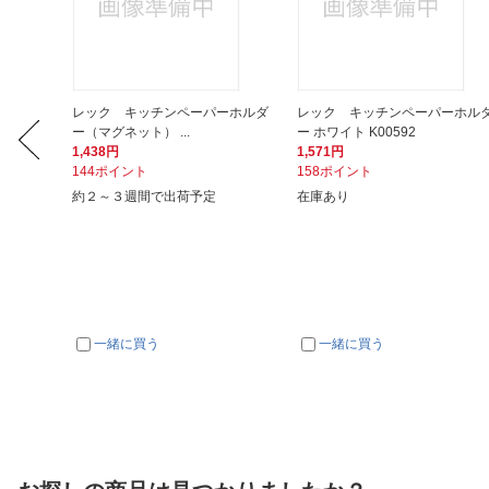
チョイ
レック キッチンペーパーホルダ
レック キッチンペーパーホル
ー（マグネット） ...
ー ホワイト K00592
1,438円
1,571円
144ポイント
158ポイント
約２～３週間で出荷予定
在庫あり
一緒に買う
一緒に買う