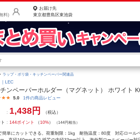
お届け先
無料)
東京都豊島区東池袋
商品をさがす
ランキングからさがす
ネ
ラップ・ポリ袋・キッチンペーパー関連品
カテゴリ一覧からさがす
ポ
｜LEC
チンペーパーホルダー（マグネット） ホワイト K0
店
5.0
1
件の商品レビュー
お
1,438円
（税込）
お客様サポート
ント
144ポイント
（
10%
）
（144円相当）
ご利用ガイド
で簡単にカットできる。荷重制限：1kg 耐熱温度：80度 対応ロール
0mm、直径160mmまで 紙芯の内径33mm以上。海外製ロールペーパー対