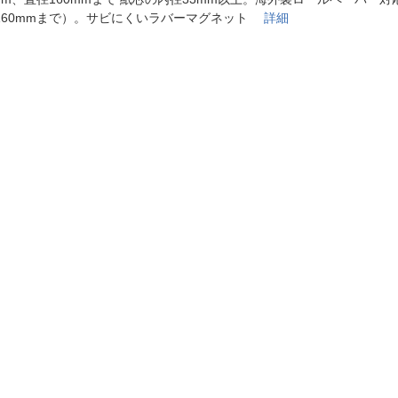
法
よくある質問・お問合せ
160mmまで）。サビにくいラバーマグネット
詳細
I
ご利用規約
E