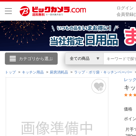
ログイン
会員登録(
こんにちは
カテゴリから選ぶ
全ての商品
ログイン
トップ
キッチン用品
厨房消耗品
ラップ・ポリ袋・キッチンペーパー
レック
キッ
新規会員登録
会員メニュー
価格
ポイ
お買いもの履歴
片手
閲覧履歴
28