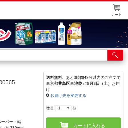
カート
店舗サービス
ット取り置き
イントカードWEB登録
送料無料、
あと3時間49分以内のご注文で
0565
東京都豊島区東池袋
に
8月8日（土）
お届
舗情報・店舗一覧
け
お届け先を変更する
取り寄せ品入荷状況照会
数量
個
ペーパー：幅
カートに入れる
応（幅280mm、