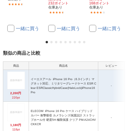
232ポイント
168ポイント
(10)
在庫あり
在庫あり
(5)
(5)
一緒に買う
一緒に買う
一緒に買う
類似の商品と比較
商品
商品名
レビュー
イーエスアール
iPhone 16 Pro（6.3インチ）マ
グネット対応、ミリタリーグレードケース ESR C
-
lear ESRClassicHybridCase(HaloLock)iPhone16
7
Pro
2,200円
220pt
ELECOM
iPhone 16 Pro ケース ハイブリッド
カバー 衝撃吸収 カメラレンズ保護設計 ストラッ
-
プホール付 硬度5H 極限保護 クリア PM-A24CHV
CKKCR
1,180円
118pt