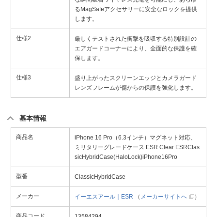
るMagSafeアクセサリーに安全なロックを提供
します。
仕様2
厳しくテストされた衝撃を吸収する特別設計の
エアガードコーナーにより、全面的な保護を確
保します。
仕様3
盛り上がったスクリーンエッジとカメラガード
レンズフレームが傷からの保護を強化します。
基本情報
商品名
iPhone 16 Pro（6.3インチ）マグネット対応、
ミリタリーグレードケース ESR Clear ESRClas
sicHybridCase(HaloLock)iPhone16Pro
型番
ClassicHybridCase
メーカー
イーエスアール｜ESR
（
メーカーサイトへ
）
商品コード
13584294