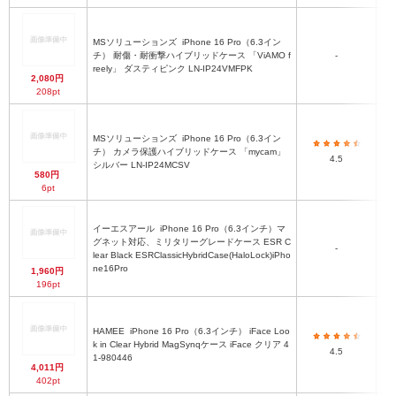
MSソリューションズ
iPhone 16 Pro（6.3イン
チ） 耐傷・耐衝撃ハイブリッドケース 「ViAMO f
-
reely」 ダスティピンク LN-IP24VMFPK
2,080円
208pt
MSソリューションズ
iPhone 16 Pro（6.3イン
チ） カメラ保護ハイブリッドケース 「mycam」
4.5
シルバー LN-IP24MCSV
580円
6pt
イーエスアール
iPhone 16 Pro（6.3インチ）マ
グネット対応、ミリタリーグレードケース ESR C
-
lear Black ESRClassicHybridCase(HaloLock)iPho
7
ne16Pro
1,960円
196pt
HAMEE
iPhone 16 Pro（6.3インチ） iFace Loo
k in Clear Hybrid MagSynqケース iFace クリア 4
4.5
1-980446
4,011円
402pt