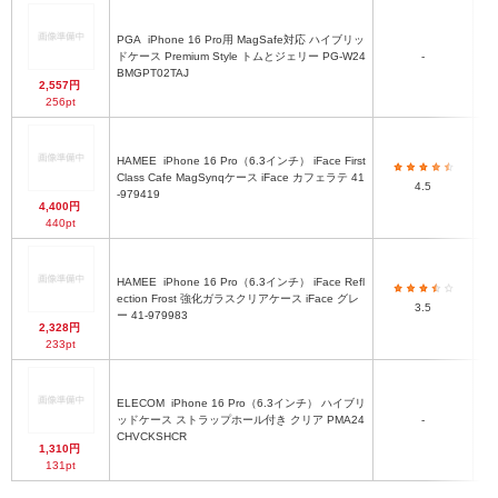
PGA
iPhone 16 Pro用 MagSafe対応 ハイブリッ
ドケース Premium Style トムとジェリー PG-W24
-
BMGPT02TAJ
2,557円
256pt
HAMEE
iPhone 16 Pro（6.3インチ） iFace First
Class Cafe MagSynqケース iFace カフェラテ 41
4.5
-979419
4,400円
440pt
HAMEE
iPhone 16 Pro（6.3インチ） iFace Refl
ection Frost 強化ガラスクリアケース iFace グレ
3.5
8
ー 41-979983
2,328円
233pt
ELECOM
iPhone 16 Pro（6.3インチ） ハイブリ
ッドケース ストラップホール付き クリア PMA24
-
CHVCKSHCR
1,310円
131pt