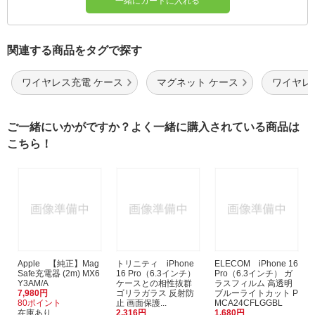
一緒にカートに入れる
関連する商品をタグで探す
ワイヤレス充電 ケース
マグネット ケース
ワイヤレ
ご一緒にいかがですか？よく一緒に購入されている商品は
こちら！
Apple 【純正】Mag
トリニティ iPhone
ELECOM iPhone 16
Safe充電器 (2m) MX6
16 Pro（6.3インチ）
Pro（6.3インチ） ガ
Y3AM/A
ケースとの相性抜群
ラスフィルム 高透明
7,980円
ゴリラガラス 反射防
ブルーライトカット P
80ポイント
止 画面保護...
MCA24CFLGGBL
在庫あり
2,316円
1,680円