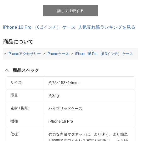
詳しく比較する
iPhone 16 Pro （6.3インチ） ケース 人気売れ筋ランキングを見る
商品について
ー
iPhoneアクセサリー
iPhoneケース
iPhone 16 Pro （6.3インチ） ケース
商品スペック
サイズ
約75×153×14mm
重量
約35g
素材 / 機能
ハイブリッドケース
機種
iPhone 16 Pro
仕様1
強力な内蔵マグネットは、より速く、より簡単
な瞬間吸着ワイヤレス充電を可能にし、あらゆ