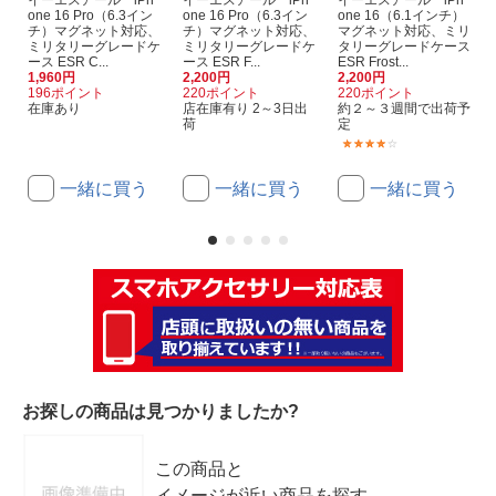
イーエスアール iPh
イーエスアール iPh
イーエスアール iPh
one 16 Pro（6.3イン
one 16 Pro（6.3イン
one 16（6.1インチ）
チ）マグネット対応、
チ）マグネット対応、
マグネット対応、ミリ
ミリタリーグレードケ
ミリタリーグレードケ
タリーグレードケース
ース ESR C...
ース ESR F...
ESR Frost...
1,960円
2,200円
2,200円
196ポイント
220ポイント
220ポイント
在庫あり
店在庫有り 2～3日出
約２～３週間で出荷予
荷
定
(2)
一緒に買う
一緒に買う
一緒に買う
お探しの商品は見つかりましたか?
この商品と
イメージが近い商品を探す