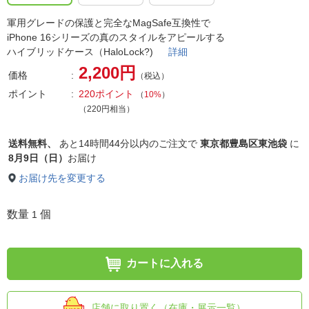
軍用グレードの保護と完全なMagSafe互換性で
iPhone 16シリーズの真のスタイルをアピールする
ハイブリッドケース（HaloLock?)
詳細
2,200円
価格
（税込）
ポイント
220ポイント
（
10%
）
（220円相当）
送料無料、
あと
14時間44分以内
のご注文で
東京都豊島区東池袋
に
8月9日（日）
お届け
お届け先を変更する
数量
個
1
カートに入れる
店舗に取り置く（在庫・展示一覧）