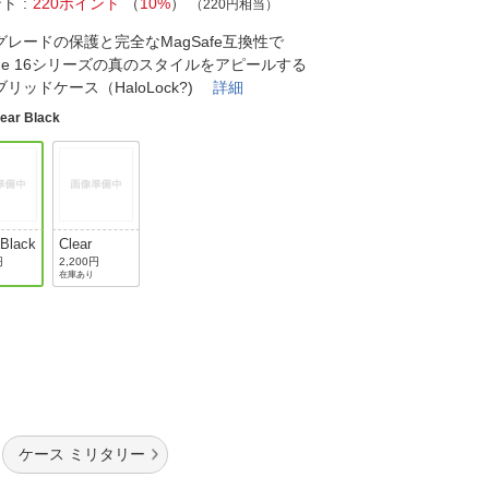
法
ント
220ポイント
（
10%
）
（220円相当）
よくある質問・お問合せ
グレードの保護と完全なMagSafe互換性で
I
ご利用規約
hone 16シリーズの真のスタイルをアピールする
リッドケース（HaloLock?)
詳細
lear Black
E
 Black
Clear
円
2,200円
在庫あり
ケース ミリタリー