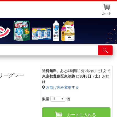
カート
店舗サービス
ット取り置き
イントカードWEB登録
送料無料、
あと4時間11分以内のご注文で
リタリーグレー
東京都豊島区東池袋
に
8月8日（土）
お届
舗情報・店舗一覧
け
お届け先を変更する
取り寄せ品入荷状況照会
数量
個
カートに入れる