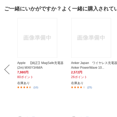
ご一緒にいかがですか？よく一緒に購入されて
nd ストラ
Apple 【純正】MagSafe充電器
Anker Japan ワイヤレス充電
(2m) MX6Y3AM/A
Anker PowerWave 10...
7,980円
2,572円
80ポイント
26ポイント
在庫あり
在庫あり
(10)
(25)