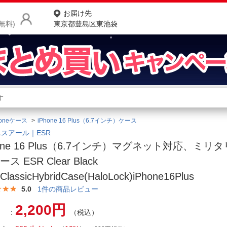
お届け先
無料)
東京都豊島区東池袋
商品をさがす
ランキングからさがす
ネ
honeケース
iPhone 16 Plus（6.7インチ）ケース
カテゴリ一覧からさがす
ポ
スアール｜ESR
hone 16 Plus（6.7インチ）マグネット対応、ミ
店
ス ESR Clear Black
お
ClassicHybridCase(HaloLock)iPhone16Plus
お客様サポート
5.0
1
件の商品レビュー
2,200円
（税込）
ご利用ガイド