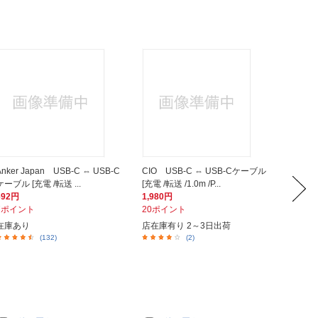
Anker Japan USB-C ⇔ USB-C
CIO USB-C ⇔ USB-Cケーブル
Anke
ケーブル [充電 /転送 ...
[充電 /転送 /1.0m /P...
ー Power
692円
1,980円
2,860
7ポイント
20ポイント
29ポイ
在庫あり
店在庫有り 2～3日出荷
在庫あ
(132)
(2)