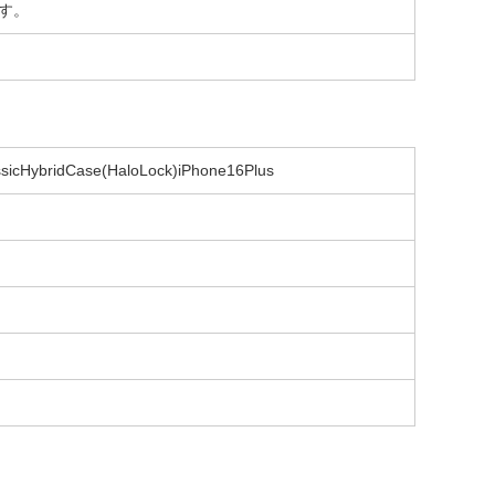
す。
ridCase(HaloLock)iPhone16Plus