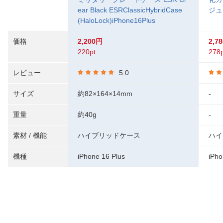
ear Black ESRClassicHybridCase
ジュ 
(HaloLock)iPhone16Plus
価格
2,200円
2,7
220pt
278p
レビュー
5.0
サイズ
約82×164×14mm
-
重量
約40g
-
素材 / 機能
ハイブリッドケース
ハイ
機種
iPhone 16 Plus
iPho