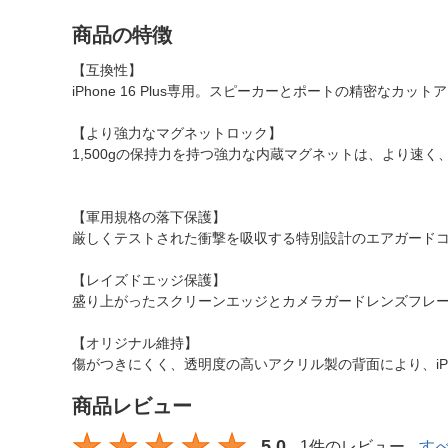
商品の特徴
【互換性】
iPhone 16 Plus専用。スピーカーとポートの精密な
【より強力なマグネットロック】
1,500gの保持力を持つ強力な内蔵マグネットは、より速
【軍用規格の落下保護】
厳しくテストされた衝撃を吸収する特別設計のエアガード
【レイズドエッジ保護】
盛り上がったスクリーンエッジとカメラガードレンズフレ
【オリジナル維持】
傷がつきにくく、透明度の高いアクリル製の背面により、iPho
商品レビュー
5.0
1件のレビュー
す