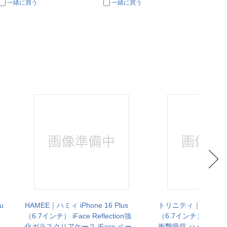
一緒に買う
一緒に買う
一
u
HAMEE｜ハミィ iPhone 16 Plus
トリニティ｜Trinity iPh
（6.7インチ） iFace Reflection強
（6.7インチ） ［LIGH
化ガラスクリアケース iFace ペー
衝撃吸収 ハイブリッ