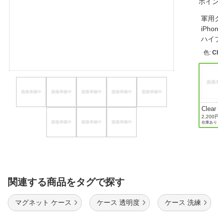
ポイ
ほしいもの
軍用
iP
お知らせ
ハイブ
色
:
C
Clear
2,200
在庫あり
関連する商品をタグで探す
マグネット ケース
ケース 透明度
ケース 洗練