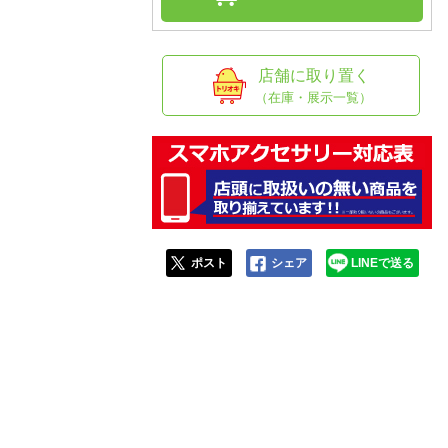
人窓口
R情報
店舗に取り置く
（在庫・展示一覧）
nglish / 中文
ポスト
シェア
LINEで送る