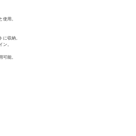
と使用。
トに収納。
イン。
用可能。