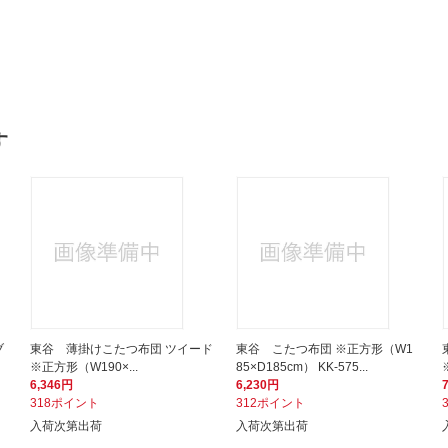
す
ブ
東谷 薄掛けこたつ布団 ツイード
東谷 こたつ布団 ※正方形（W1
※正方形（W190×...
85×D185cm） KK-575...
6,346円
6,230円
318ポイント
312ポイント
入荷次第出荷
入荷次第出荷