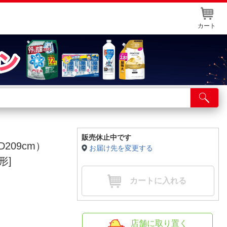
カート
店舗サービス
ット取り置き
イントカードWEB登録
販売休止中です
209cm）
お届け先を変更する
舗情報・店舗一覧
形]
取り寄せ品入荷状況照会
カートに入れる
店舗に取り置く