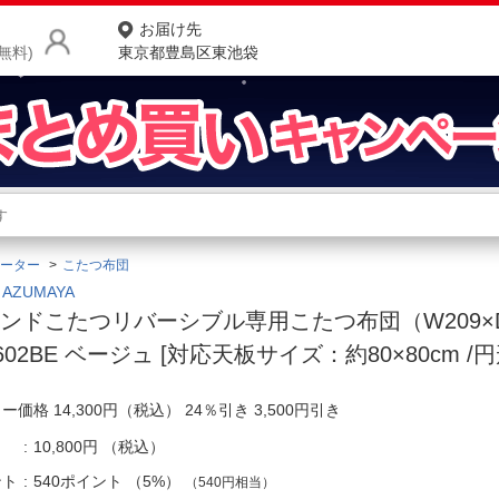
お届け先
無料)
東京都豊島区東池袋
商品をさがす
ランキングからさがす
ネ
ーター
こたつ布団
カテゴリ一覧からさがす
ポ
AZUMAYA
ンドこたつリバーシブル専用こたつ布団（W209×D
店
-602BE ベージュ [対応天板サイズ：約80×80cm /円
お
ー価格 14,300円（税込） 24％引き 3,500円引き
お客様サポート
10,800円
（税込）
ご利用ガイド
ント
540ポイント
（
5%
）
（540円相当）