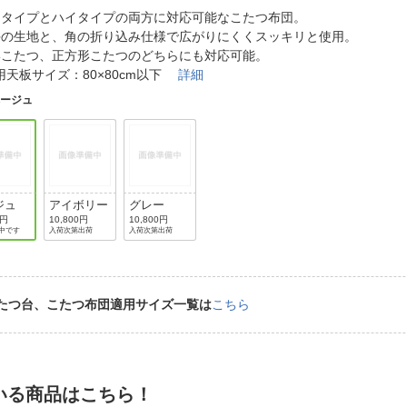
法
よくある質問・お問合せ
ータイプとハイタイプの両方に対応可能なこたつ布団。
I
手の生地と、角の折り込み仕様で広がりにくくスッキリと使用。
ご利用規約
形こたつ、正方形こたつのどちらにも対応可能。
用天板サイズ：80×80cm以下
詳細
ベージュ
E
ジュ
アイボリー
グレー
0円
10,800円
10,800円
中です
入荷次第出荷
入荷次第出荷
たつ台、こたつ布団適用サイズ一覧は
こちら
いる商品はこちら！