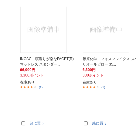
INOAC 寝返りが楽なFACET(R)
篠原化学 フォスフレイクス ス
マットレス スタンダー...
リオールピロー 35...
66,000円
6,600円
3,300ポイント
330ポイント
在庫あり
在庫あり
(1)
(1)
一緒に買う
一緒に買う