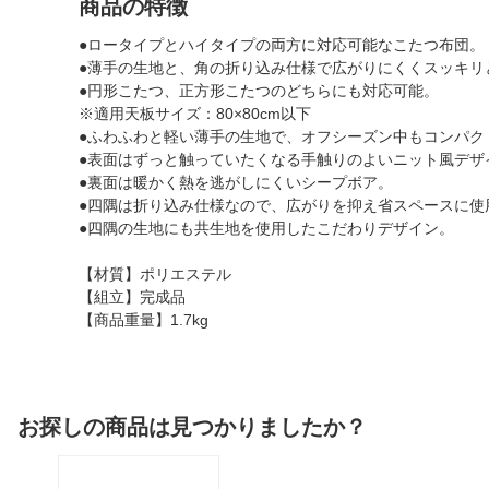
商品の特徴
●ロータイプとハイタイプの両方に対応可能なこたつ布団。
●薄手の生地と、角の折り込み仕様で広がりにくくスッキリ
●円形こたつ、正方形こたつのどちらにも対応可能。
※適用天板サイズ：80×80cm以下
●ふわふわと軽い薄手の生地で、オフシーズン中もコンパク
●表面はずっと触っていたくなる手触りのよいニット風デザ
●裏面は暖かく熱を逃がしにくいシープボア。
●四隅は折り込み仕様なので、広がりを抑え省スペースに使
●四隅の生地にも共生地を使用したこだわりデザイン。
【材質】ポリエステル
【組立】完成品
【商品重量】1.7kg
お探しの商品は見つかりましたか？