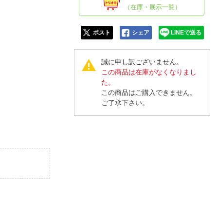
人窓口
（在庫・展示一覧）
R情報
ポスト
シェア
LINEで送る
誠に申し訳ございません。
この商品は在庫がなくなりまし
nglish / 中文
た。
この商品はご購入できません。
ご了承下さい。