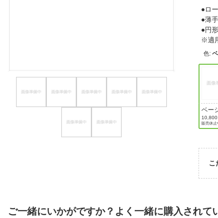
●ロ
ほしいもの
●薄
●円
お知らせ
※適
色
:
ベー
10,80
販売休止
こ
ご一緒にいかがですか？よく一緒に購入されて