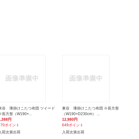
東谷 薄掛けこたつ布団 ツイード
東谷 薄掛けこたつ布団 ※長方形
※長方形（W190×...
（W190×D230cm） ...
7,388円
12,980円
370ポイント
649ポイント
入荷次第出荷
入荷次第出荷