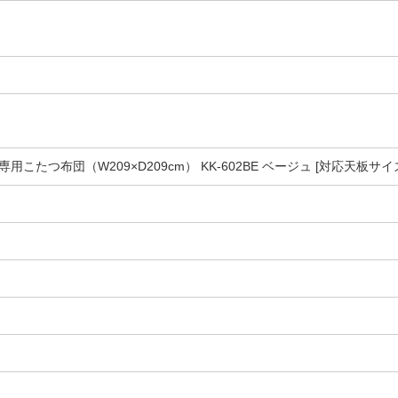
m
たつ布団（W209×D209cm） KK-602BE ベージュ [対応天板サイズ：