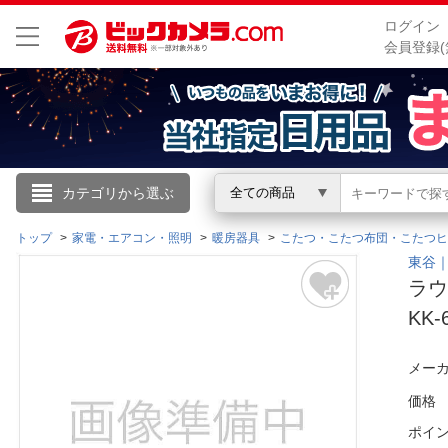
ログイン
会員登録(
こんにちは
カテゴリから選ぶ
全ての商品
ログイン
トップ
家電・エアコン・照明
暖房器具
こたつ・こたつ布団・こたつヒ
東谷｜
ラウ
新規会員登録
KK
会員メニュー
メーカ
お買いもの履歴
価格
ポイ
閲覧履歴