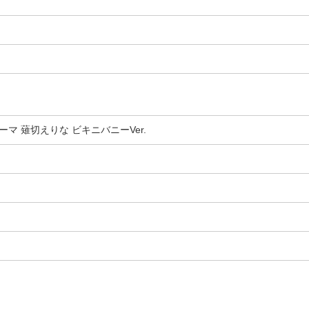
ーマ 薙切えりな ビキニバニーVer.