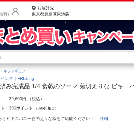
お届け先
無料)
東京都豊島区東池袋
商品をさがす
ランキングからさがす
ネ
ールフィギュア
カテゴリ一覧からさがす
ポ
イング｜FREEing
済み完成品 1/4 食戟のソーマ 薙切えりな ビキニバニ
店
39,600円
（税込）
お
ント
396ポイント
（396円相当）
お客様サポート
らうビキニバニー姿のえりな様をご堪能ください！
詳細
ご利用ガイド