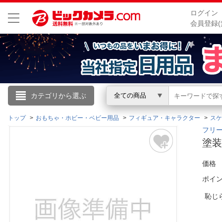
ログイン
会員登録(
こんにちは
カテゴリから選ぶ
全ての商品
ログイン
トップ
おもちゃ・ホビー・ベビー用品
フィギュア・キャラクター
スケ
フリー
塗装
新規会員登録
価格
会員メニュー
ポイ
お買いもの履歴
恥じ
閲覧履歴