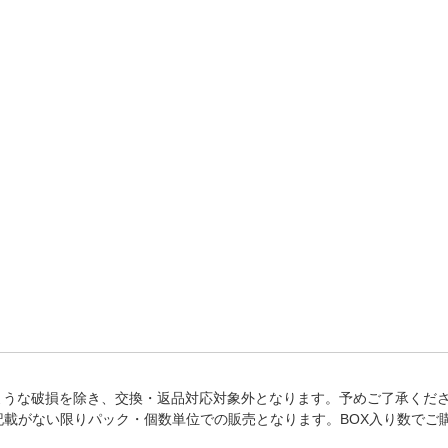
法
よくある質問・お問合せ
I
ご利用規約
E
ような破損を除き、交換・返品対応対象外となります。予めご了承くだ
記載がない限りパック・個数単位での販売となります。BOX入り数でご