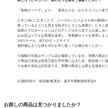
恥じらうビキニバニー姿のえりな様をご堪能ください！
『食戟のソーマ』より、「薙切えりな」がビキニバニー姿
ビキニVer.になることで、ノーマルバニーよりも布の面積
怒っているようにも見える恥ずかしそうな表情が、ビキニ
抜群のプロポーションはどのアングルから見てもお楽しみ
おみ足はリアルな質感を追求し、布製網タイツを使用しま
1/4スケール、迫力のビッグサイズ。
無防備なえりな様をぜひお手に取ってお確かめください。
※掲載の写真はサンプル品を撮影しています。実際の商品
※商品の塗装は彩色工程が手作業になるため、商品個々に
※台座や支柱は試作品です。実際の商品とは異なる場合が
(C)附田祐斗・佐伯俊/集英社・遠月学園動画研究会4
お探しの商品は見つかりましたか？