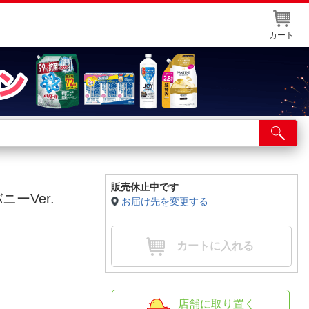
カート
店舗サービス
ット取り置き
イントカードWEB登録
販売休止中です
ーVer.
お届け先を変更する
舗情報・店舗一覧
取り寄せ品入荷状況照会
カートに入れる
店舗に取り置く