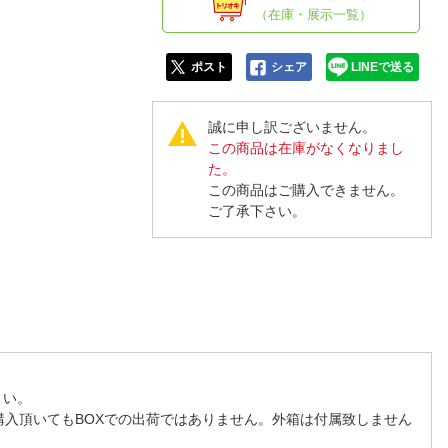
人窓口
（在庫・展示一覧）
R情報
ポスト
シェア
LINEで送る
誠に申し訳ございません。
この商品は在庫がなくなりまし
nglish / 中文
た。
この商品はご購入できません。
ご了承下さい。
さい。
購入頂いてもBOXでの出荷ではありません。外箱は付属致しません