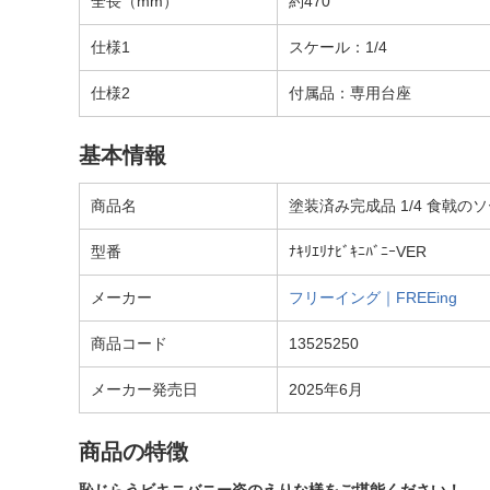
全長（mm）
約470
仕様1
スケール：1/4
仕様2
付属品：専用台座
基本情報
商品名
塗装済み完成品 1/4 食戟のソ
型番
ﾅｷﾘｴﾘﾅﾋﾞｷﾆﾊﾞﾆｰVER
メーカー
フリーイング｜FREEing
商品コード
13525250
メーカー発売日
2025年6月
商品の特徴