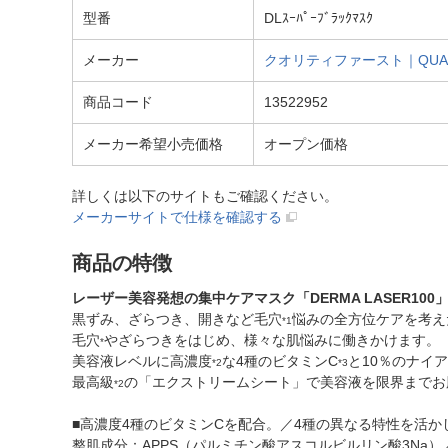
型番
DLｽｰﾊﾟｰﾌﾞﾗｯｸﾏｽｸ
メーカー
クオリティファースト｜QUALIT
商品コード
13522952
メーカー希望小売価格
オープン価格
詳しくは以下のサイトもご確認ください。
メーカーサイトで仕様を確認する
商品の特徴
レーザー美容発想の集中ケアマスク「DERMA LASER10
黒ずみ、ざらつき、開きなど毛穴
悩みの全方位ケアを考え
*1
毛穴
やざらつきをはじめ、様々な肌悩みに働きかけます。
*
美容液レベルに高濃度
な4種のビタミンC
と10％のナイ
*2
*3
最高級
の「エクストリームシート」で美容液を限界までお
*2
■高濃度4種のビタミンCを配合。／4種の異なる特性を活か
整肌成分：APPS（パルミチン酸アスコルビルリン酸3Na