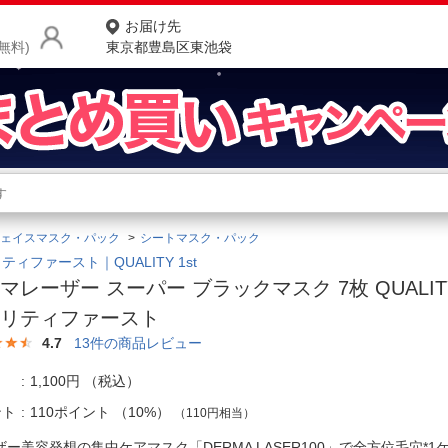
お届け先
無料)
東京都豊島区東池袋
商品をさがす
ランキングからさがす
ネ
ェイスマスク・パック
シートマスク・パック
カテゴリ一覧からさがす
ポ
ティファースト｜QUALITY 1st
マレーザー スーパー ブラックマスク 7枚 QUALITY
店
オリティファースト
お
4.7
13
件の商品レビュー
お客様サポート
1,100円
（税込）
ント
110ポイント
（
10%
）
（110円相当）
ご利用ガイド
ザー美容発想の集中ケアマスク「DERMA LASER100」で全方位毛穴