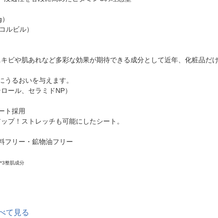
g）
コルビル）
ニキビや肌あれなど多彩な効果が期待できる成分として近年、化粧品だ
にうるおいを与えます。
ロール、セラミドNP）
ート採用
アップ！ストレッチも可能にしたシート。
料フリー・鉱物油フリー
*3整肌成分
べて見る