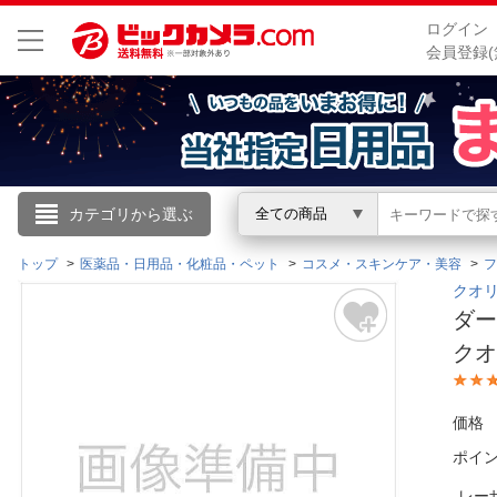
ログイン
会員登録(
こんにちは
カテゴリから選ぶ
全ての商品
ログイン
トップ
医薬品・日用品・化粧品・ペット
コスメ・スキンケア・美容
フ
クオリ
ダー
新規会員登録
ク
会員メニュー
価格
お買いもの履歴
ポイ
閲覧履歴
レー