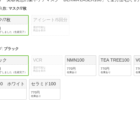
法
よくある質問・お問合せ
/入数
:
マスク/7枚
I
ご利用規約
ク/7枚
アイシート/5回分
選択可能な
円
商品を表示
了しました（生産完了）
E
プ
:
ブラック
ック
VCR
NMN100
TEA TREE100
V
選択可能な
円
770円
770円
7
商品を表示
了しました（生産完了）
在庫あり
在庫あり
在
100 ホワイト
セラミド100
770円
在庫あり