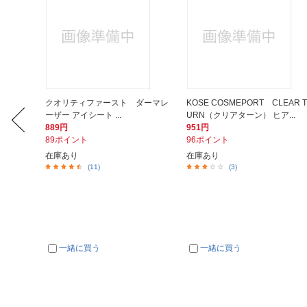
ー)クロ
クオリティファースト ダーマレ
KOSE COSMEPORT CLEAR T
ーザー アイシート ...
URN（クリアターン） ヒア...
889円
951円
89ポイント
96ポイント
在庫あり
在庫あり
(11)
(3)
一緒に買う
一緒に買う