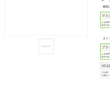
ほしいもの
種類
お知らせ
マス
1,100
販売を終
タイ
ブラ
1,100
販売を終
VC
770円
在庫あり