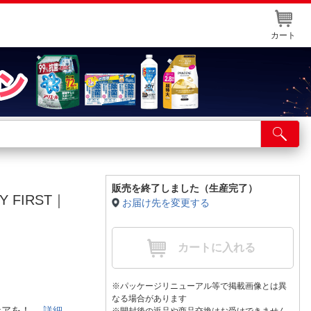
カート
店舗サービス
ット取り置き
イントカードWEB登録
販売を終了しました（生産完了）
 FIRST｜
お届け先を変更する
舗情報・店舗一覧
取り寄せ品入荷状況照会
カートに入れる
※パッケージリニューアル等で掲載画像とは異
なる場合があります
*1ケアを！
詳細