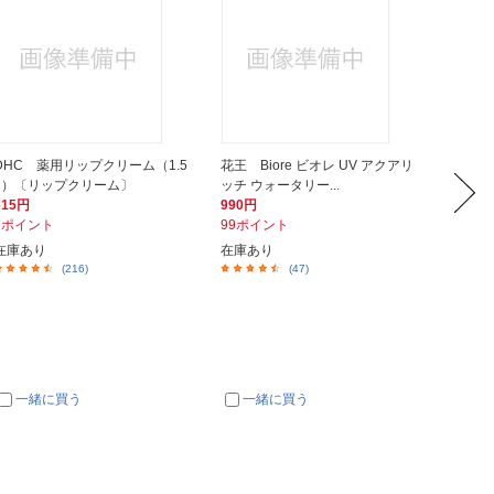
DHC 薬用リップクリーム（1.5
花王 Biore ビオレ UV アクアリ
カネボ
g）〔リップクリーム〕
ッチ ウォータリー...
1,078
615円
990円
108ポ
7ポイント
99ポイント
在庫あ
在庫あり
在庫あり
(216)
(47)
一緒に買う
一緒に買う
一