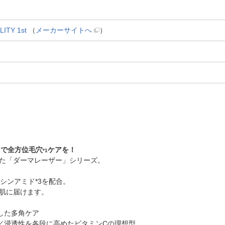
Y 1st
（
メーカーサイトへ
）
0」で全方位毛穴
ケアを！
*1
た「ダーマレーザー」シリーズ。
アシンアミド*3を配合。
肌に届けます。
した多角ケア
）／浸透性を各段に高めたビタミンCの理想型