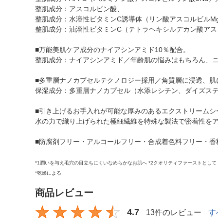
整肌成分：アスコルビン酸、
整肌成分：水溶性ビタミンC誘導体（リン酸アスコルビルM
整肌成分：油溶性ビタミンC（テトラヘキシルデカン酸アス
■万能美肌ケア成分のナイアシンアミド10％配合。
整肌成分：ナイアシンアミド／年齢肌の悩みはもちろん、
■多重層ナノカプセルテクノロジー採用／角質層に浸透、肌
保湿成分：多重層ナノカプセル（水添レシチン、ダイズステ
■引き上げるお手入れが可能な厚みのあるエクストリームシ
水の力で織り上げられた極細繊維を特殊な製法で密着性を
■防腐剤フリー・アルコールフリー・合成着色料フリー・香
*1潤いを与え毛穴の目立ちにくいなめらかなお肌へ *2クオリティファーストとして 
*乾燥による
商品レビュー
4.7
13件のレビュー
す