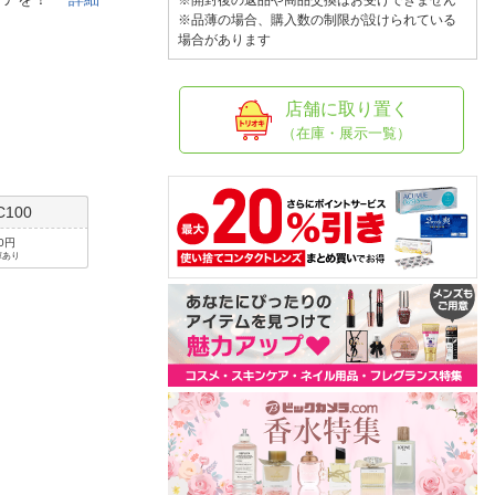
人窓口
※開封後の返品や商品交換はお受けできません
※品薄の場合、購入数の制限が設けられている
場合があります
R情報
店舗に取り置く
（在庫・展示一覧）
nglish / 中文
C100
70円
庫あり