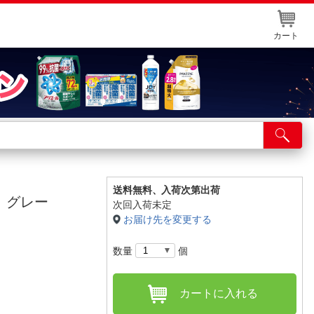
カート
店舗サービス
ット取り置き
イントカードWEB登録
送料無料、
入荷次第出荷
 グレー
次回入荷未定
舗情報・店舗一覧
お届け先を変更する
取り寄せ品入荷状況照会
数量
個
カートに入れる