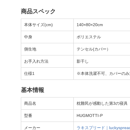
商品スペック
本体サイズ(cm)
140×80×20cm
中身
ポリエステル
側生地
テンセル(カバー）
お手入れ方法
影干し
仕様1
※本体洗濯不可、カバーのみ
基本情報
商品名
枕難民が感動した第3の寝具「ハ
型番
HUGMOTTI-P
メーカー
ラキスプリード｜luckysprea