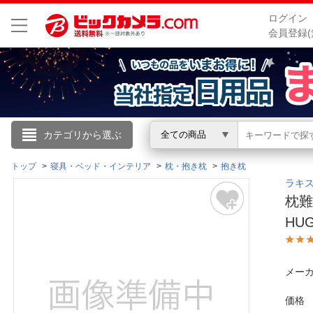
ログイン
会員登録(
こんにちは
カテゴリから選ぶ
全ての商品
ログイン
トップ
寝具・ベッド・インテリア
枕・抱き枕
抱き枕
ラキスプ
枕難
新規会員登録
HUG
会員メニュー
メーカ
お買いもの履歴
価格
閲覧履歴