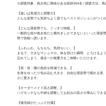
※調査対象：抱き枕に興味がある医師304名 / 調査方法：
【違いは実感力と調整力】
どんな姿勢でも気持ちよく誰でもベストポジションがつく
【どんな寝姿勢でも、ぐっすり快眠。】
一般的な枕や抱き枕だと横向きしかできないといった寝姿
勢で快眠へ誘います。
【ふわふわ、もちもち。気持ちいい。】
まるで、大きなマシュマロ。体を預けた瞬間、とろけるよう
忘れてしまう、過去一の無重力をご体験いただけます。
【肩・首・腰の負担を軽減できる。】
全身をゆったり包み込む大きさ、自由な寝姿勢で眠れる形
さに驚きます。
【オーダーメイド高さ調整。】
ハグモッチなら中綿を調整してお好みの高さや厚みにでき
【補充綿がたっぷり付属】