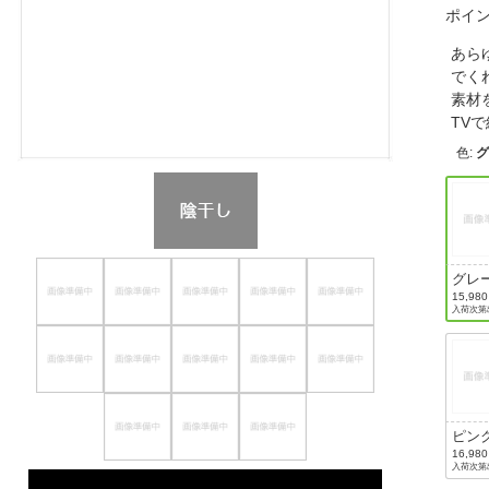
ポイ
ほしいもの
あら
お知らせ
でく
素材
TV
色
:
グレ
15,98
入荷次第
ピン
16,98
入荷次第