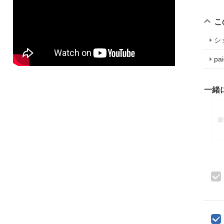
こ
シ
p
一緒