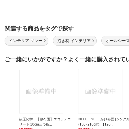
関連する商品をタグで探す
インテリア グレー
抱き枕 インテリア
オールシーズ
ご一緒にいかがですか？よく一緒に購入されて
篠原化学 【敷布団】エコラテエ
NELL NELL かけ布団 [シング
リート 10cm三つ折...
(150×210cm)] 【120...