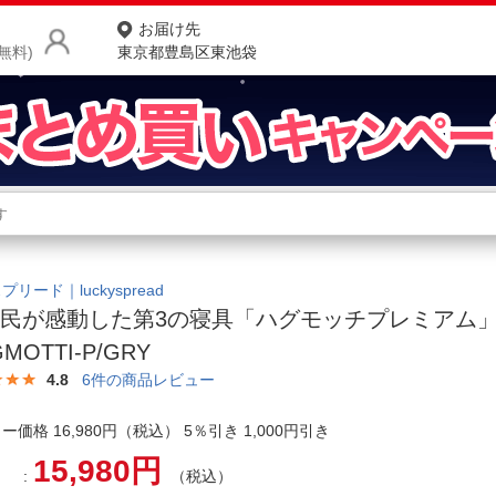
お届け先
無料)
東京都豊島区東池袋
商品をさがす
ランキングからさがす
ネ
カテゴリ一覧からさがす
ポ
リード｜luckyspread
民が感動した第3の寝具「ハグモッチプレミアム」
店
MOTTI-P/GRY
お
4.8
6
件の商品レビュー
お客様サポート
ー価格 16,980円（税込） 5％引き 1,000円引き
15,980円
ご利用ガイド
（税込）