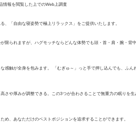
商品情報を閲覧した上でのWeb上調査
れる、「自由な寝姿勢で極上リラックス」をご提供いたします。
勢が限られますが、ハグモッチならどんな体勢でも頭・首・肩・腕・背
な感触が全身を包みます。 「むぎゅ～」っと手で押し込んでも、ふん
、高さや厚みが調整できる。この3つが合わさることで無重力の眠りを生
るため、あなただけのベストポジションを追求することができます。