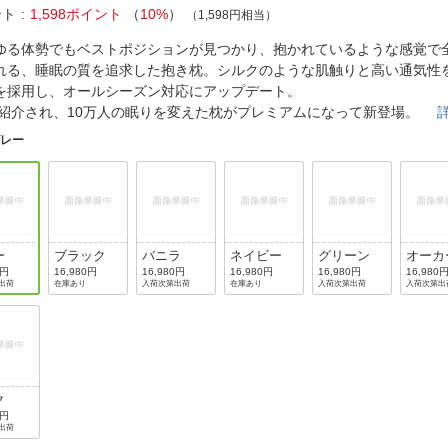
法
よくある質問・お問合せ
ント
1,598ポイント
（
10%
）
（1,598円相当）
I
ゆる体勢でもベストポジションが見つかり、抱かれているような感覚で
ご利用規約
れる、睡眠の質を追求した抱き枕。シルクのような肌触りと高い通気性
を採用し、オールシーズン対応にアップデート。
で紹介され、10万人の眠りを変えた枕がプレミアムになって新登場。
グレー
E
ー
ブラック
バニラ
ネイビー
グリーン
オーカ
0円
16,980円
16,980円
16,980円
16,980円
16,980
出荷
在庫あり
入荷次第出荷
在庫あり
入荷次第出荷
入荷次第出
ク
0円
出荷