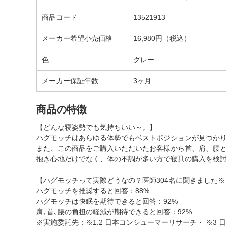
商品コード
13521913
メーカー希望小売価格
16,980円（税込）
色
グレー
メーカー保証年数
3ヶ月
商品の特徴
【どんな寝姿勢でも気持ちいい～。】
ハグモッチはあらゆる体勢でもベストポジションが見つか
また、この商品をご購入いただいたお客様から首、肩、腰
抱き心地だけでなく、体の不調が多い方で寝具の購入を検
【ハグモッチって実際どうなの？医師304名に聞きました※
ハグモッチを推奨すると回答：88%
ハグモッチは快眠を期待できると回答：92%
肩､首､腰の負担の軽減が期待できると回答：92%
※実施委託先：※1.2 日本コンシューマーリサーチ・ ※3 日本ビ