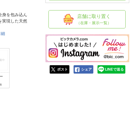
人窓口
R情報
全身を包み込ん
店舗に取り置く
を実現した天然
（在庫・展示一覧）
詳細
nglish / 中文
ポスト
シェア
LINEで送る
ー
円
荷