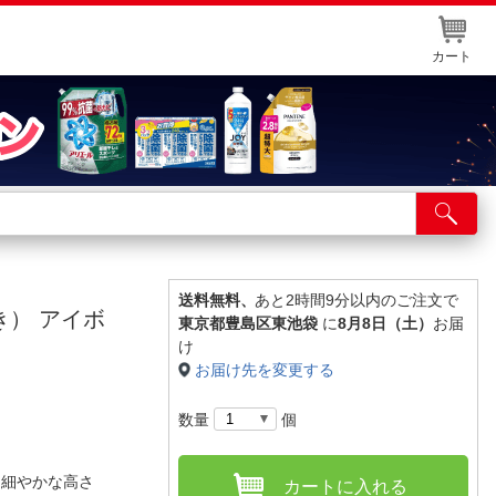
カート
店舗サービス
ット取り置き
イントカードWEB登録
送料無料、
あと2時間9分以内のご注文で
き） アイボ
東京都豊島区東池袋
に
8月8日（土）
お届
舗情報・店舗一覧
け
お届け先を変更する
取り寄せ品入荷状況照会
数量
個
に細やかな高さ
カートに入れる