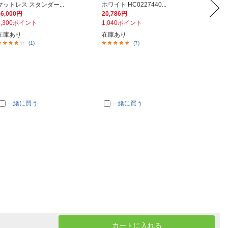
マットレス スタンダー...
ホワイト HC0227440...
lus ホワ
66,000円
20,786円
34,44
3,300ポイント
1,040ポイント
1,72
在庫あり
在庫あり
在庫あ
(1)
(7)
一緒に買う
一緒に買う
一
カートに入れる