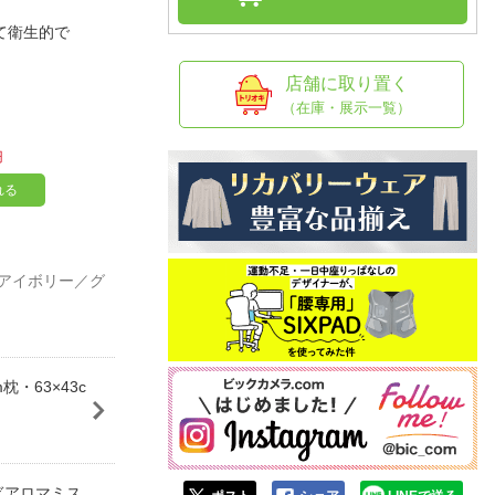
人窓口
て衛生的で
R情報
店舗に取り置く
（在庫・展示一覧）
円
nglish / 中文
れる
 アイボリー／グ
・63×43c
ぎアロマミス