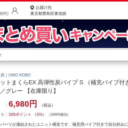
お届け先
無料)
東京都豊島区東池袋
商品をさがす
ランキングからさがす
ネ
カテゴリ一覧からさがす
ポ
房｜UMO KOBO
ットまくらEX 高弾性炭パイプ S （補充パイプ付
店
／グレー 【在庫限り】
お
6,980円
（税込）
お客様サポート
ント
349ポイント
（
5%
）
（349円相当）
ご利用ガイド
のパーツが連結されたユニット構造です。補充用パイプ付きで自分好み