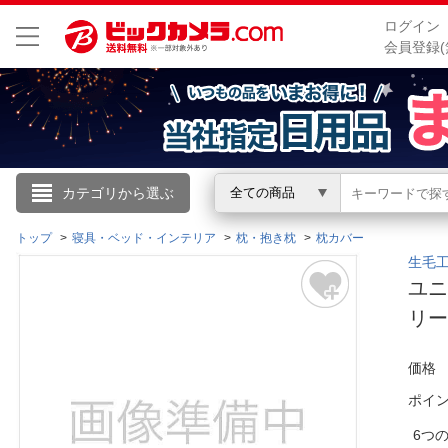
ログイン
会員登録(
こんにちは
カテゴリから選ぶ
全ての商品
ログイン
トップ
寝具・ベッド・インテリア
枕・抱き枕
枕カバー
生毛工
ユニ
新規会員登録
リー
会員メニュー
価格
お買いもの履歴
ポイ
閲覧履歴
6つ