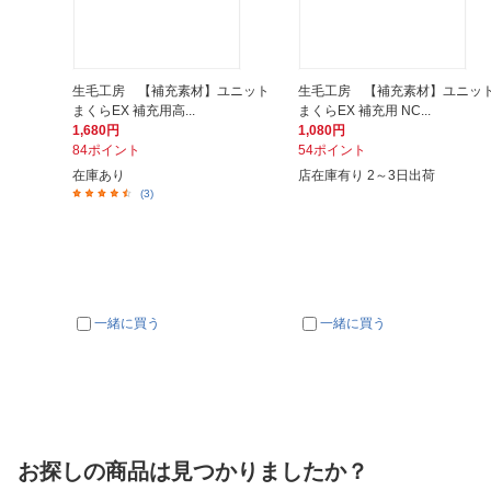
生毛工房 【補充素材】ユニット
生毛工房 【補充素材】ユニッ
まくらEX 補充用高...
まくらEX 補充用 NC...
1,680円
1,080円
84ポイント
54ポイント
在庫あり
店在庫有り 2～3日出荷
(3)
一緒に買う
一緒に買う
お探しの商品は見つかりましたか？