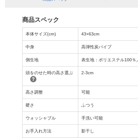
商品スペック
本体サイズ(cm)
43×63cm
中身
高弾性炭パイプ
側生地
表生地：ポリエステル100％
頭をのせた時の高さ選ぶ
2-3cm
高さ調整
可能
硬さ
ふつう
ウォッシャブル
手洗い可能
お手入れ方法
影干し