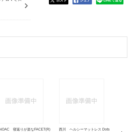
ポスト
シェア
LINEで送る
INOAC 寝返りが楽なFACET(R)
西川 ヘルシーマットレス Dots
西川 ヘ