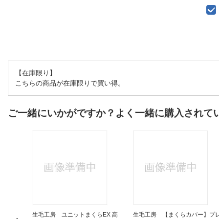
【在庫限り】
こちらの商品が在庫限りで買い得。
ご一緒にいかがですか？よく一緒に購入されて
プランニ
生毛工房 ユニットまくらEX 高
生毛工房 【まくらカバー】プ