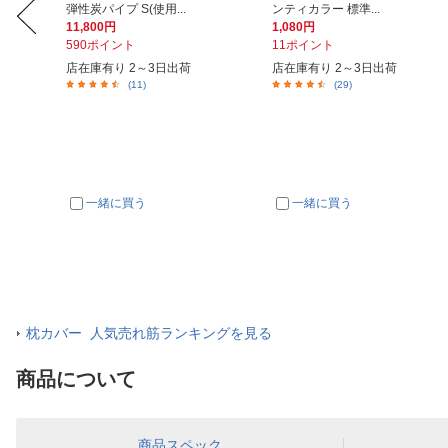
弾性炭パイプ S(使用...
ンティカラー 標準...
11,800円
1,080円
590ポイント
11ポイント
店在庫有り 2～3日出荷
店在庫有り 2～3日出荷
(11)
(29)
一緒に買う
一緒に買う
枕カバー 人気売れ筋ランキングを見る
商品について
商品スペック