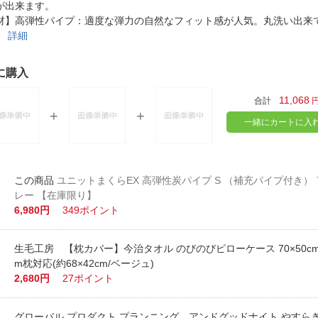
法
が出来ます。
よくある質問・お問合せ
材】高弾性パイプ：適度な弾力の自然なフィット感が人気。丸洗い出来
I
。
詳細
ご利用規約
に購入
11,068
合計
E
一緒にカートに入
ユニットまくらEX 高弾性炭パイプ S （補充パイプ付き）
レー 【在庫限り】
6,980円
349ポイント
生毛工房 【枕カバー】今治タオル のびのびピローケース 70×50cm枕
m枕対応(約68×42cm/ベージュ)
2,680円
27ポイント
グローバル プロダクト プランニング アンドグッドナイト やすら