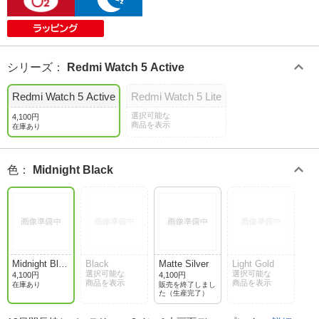
シリーズ
：
Redmi Watch 5 Active
Redmi Watch 5 Active
Redmi Watch 5 Lite
選択可能な
4,100円
商品を表示
在庫あり
色
：
Midnight Black
Midnight Blac
Black
Matte Silver
Light Gold
k
選択可能な
選択可能な
4,100円
4,100円
商品を表示
商品を表示
在庫あり
販売を終了しまし
た（生産完了）