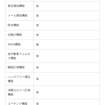
着信通知機能
有
メール通知機能
有
防水機能
有
歩数計機能
有
Suica機能
無
血中酸素ウェルネ
有
ス機能
睡眠計測機能
有
ハンズフリー通話
有
機能
消費カロリー計測
有
機能
コーチング機能
有