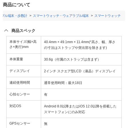
商品について
ラブル端末・歩数計
スマートウォッチ・ウェアラブル端末
スマートウォッチ
商品スペック
本体サイズ(幅×高
40.4mm × 49.1mm × 11.4mm(*高さ、幅、厚さ
さ×奥行)mm
の寸法はストラップや突出部を除きます)
本体重量
30.6g（付属のストラップは含まず）
ディスプレイ
2インチ スクエア型LCD（液晶）ディスプレイ
連続使用時間
通常使用時間：最大18日
心拍センサー
有
対応OS
Android 8.0以降またはiOS 12.0以降を搭載した
スマートフォンにのみ対応
GPSセンサー
無