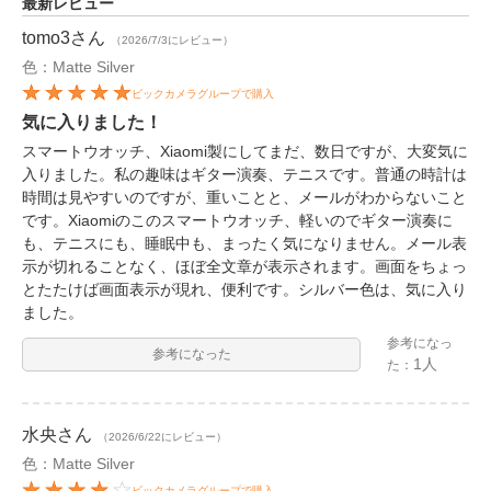
最新レビュー
tomo3
さん
（2026/7/3にレビュー）
色：Matte Silver
ビックカメラグループで購入
気に入りました！
スマートウオッチ、Xiaomi製にしてまだ、数日ですが、大変気に
入りました。私の趣味はギター演奏、テニスです。普通の時計は
時間は見やすいのですが、重いことと、メールがわからないこと
です。Xiaomiのこのスマートウオッチ、軽いのでギター演奏に
も、テニスにも、睡眠中も、まったく気になりません。メール表
示が切れることなく、ほぼ全文章が表示されます。画面をちょっ
とたたけば画面表示が現れ、便利です。シルバー色は、気に入り
ました。
参考になっ
参考になった
1人
た：
水央
さん
（2026/6/22にレビュー）
色：Matte Silver
ビックカメラグループで購入