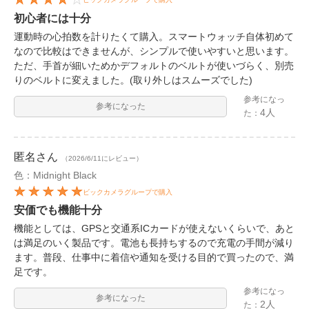
初心者には十分
運動時の心拍数を計りたくて購入。スマートウォッチ自体初めて
なので比較はできませんが、シンプルで使いやすいと思います。
ただ、手首が細いためかデフォルトのベルトが使いづらく、別売
りのベルトに変えました。(取り外しはスムーズでした)
参考になっ
参考になった
4人
た：
匿名
さん
（2026/6/11にレビュー）
色：Midnight Black
ビックカメラグループで購入
安価でも機能十分
機能としては、GPSと交通系ICカードが使えないくらいで、あと
は満足のいく製品です。電池も長持ちするので充電の手間が減り
ます。普段、仕事中に着信や通知を受ける目的で買ったので、満
足です。
参考になっ
参考になった
2人
た：