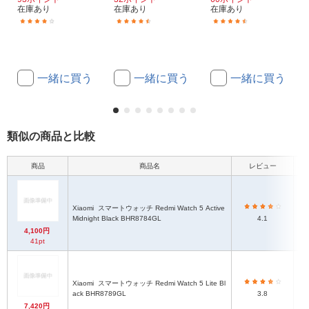
在庫あり
在庫あり
在庫あり
(14)
(57)
(46)
一緒に買う
一緒に買う
一緒に買う
類似の商品と比較
商品
商品名
レビュー
本
Xiaomi
スマートウォッチ Redmi Watch 5 Active
1
Midnight Black BHR8784GL
4.1
法
4,100円
41pt
Xiaomi
スマートウォッチ Redmi Watch 5 Lite Bl
1
ack BHR8789GL
3.8
法
7,420円