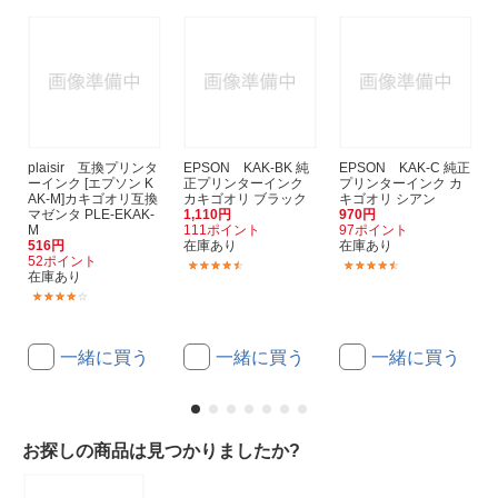
plaisir 互換プリンタ
EPSON KAK-BK 純
EPSON KAK-C 純正
ーインク [エプソン K
正プリンターインク
プリンターインク カ
AK-M]カキゴオリ互換
カキゴオリ ブラック
キゴオリ シアン
マゼンタ PLE-EKAK-
1,110円
970円
M
111ポイント
97ポイント
516円
在庫あり
在庫あり
52ポイント
(26)
(26)
在庫あり
(1)
一緒に買う
一緒に買う
一緒に買う
お探しの商品は見つかりましたか?