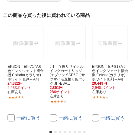
この商品を買った後に買われている商品
EPSON EP-717A 6
JIT 互換リサイクル
EPSON EP-817A 6
色インクジェット複合
インクカートリッジ
色インクジェット複合
機 Colorio(カラリオ)
[エプソン SAT-6CL]サ
機 Colorio(カラリオ)
ホワイト [L判～A4]
ツマイモ互換 6色パッ
ホワイト [L判～A4]
24,322円
ク JIT-ESA...
29,449円
2,433ポイント
2,851円
2,945ポイント
在庫あり
286ポイント
在庫あり
在庫あり
(25)
(17)
(106)
一緒に買う
一緒に買う
一緒に買う