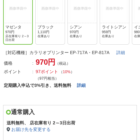
マゼンタ
ブラック
シアン
ライトシアン
イ
970円
1,110円
970円
959円
98
店在庫有り 2～3
在庫あり
在庫あり
在庫あり
在
日出荷
［対応機種］カラリオプリンター EP-717A・EP-817A
詳細
970円
価格
（税込）
ポイント
97ポイント
（
10%
）
（97円相当）
定期購入申込で3%引き、送料無料
詳細
通常購入
送料無料、
店在庫有り 2～3日出荷
お届け先を変更する