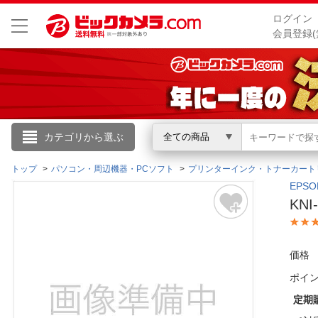
ログイン
会員登録(
こんにちは
カテゴリから選ぶ
全ての商品
ログイン
トップ
パソコン・周辺機器・PCソフト
プリンターインク・トナーカート
EPS
KN
新規会員登録
会員メニュー
価格
ポイ
お買いもの履歴
定期
閲覧履歴