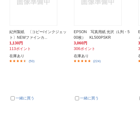
紀州製紙 〔コピー/インクジェッ
EPSON 写真用紙 光沢（L判・5
ト〕NEWファインカ...
00枚） KL500PSKR
1,130円
3,060円
113ポイント
306ポイント
在庫あり
在庫あり
(50)
(224)
一緒に買う
一緒に買う