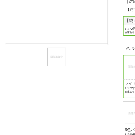
［対応
ほしいもの
【純
お知らせ
【純
1,272
在庫あり
色
:
ライ
ン
1,272
在庫あり
6色
8,540