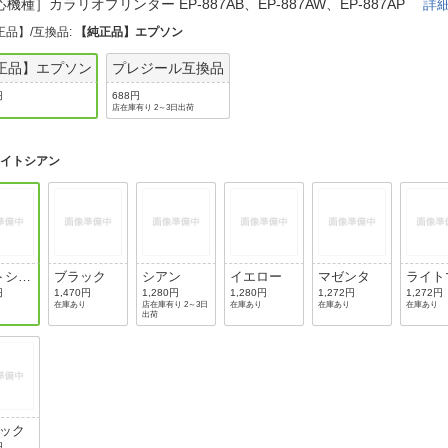
法
機種］カラリオプリンター EP-887AB、EP-887AW、EP-887AP
詳
よくある質問・お問合せ
正品】/互換品
:
【純正品】エプソン
I
ご利用規約
正品】エプソン
プレジール互換品
円
688円
店在庫有り 2～3日出荷
E
ライトシアン
トシア
ブラック
シアン
イエロー
マゼンタ
ライト
ンタ
円
1,470円
1,280円
1,280円
1,272円
1,272円
在庫あり
店在庫有り 2～3日
在庫あり
在庫あり
在庫あり
出荷
パック
円