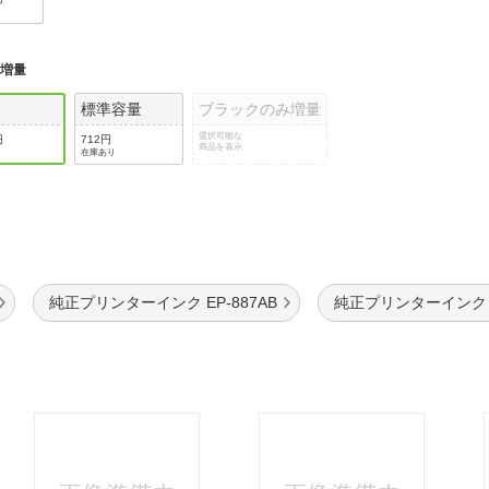
:
増量
標準容量
ブラックのみ増量
選択可能な
円
712円
商品を表示
在庫あり
純正プリンターインク EP-887AB
純正プリンターインク E