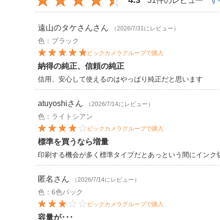
4.3
31件のレビュー
す
遠山のタケさん
さん
（2026/7/31にレビュー）
色：ブラック
ビックカメラグループで購入
納得の純正、信頼の純正
信用、安心して使えるのはやっぱり純正だと思います
atuyoshi
さん
（2026/7/14にレビュー）
色：ライトシアン
ビックカメラグループで購入
標準を買うなら増量
印刷する機会が多く標準タイプだとあっという間にインク
匿名
さん
（2026/7/14にレビュー）
色：6色パック
ビックカメラグループで購入
容量が･･･