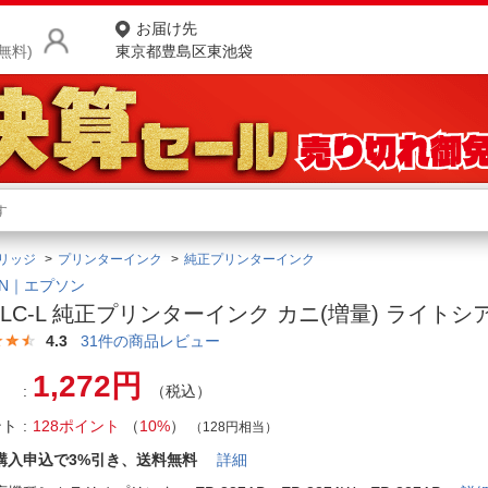
お届け先
無料)
東京都豊島区東池袋
商品をさがす
ランキングからさがす
ネ
リッジ
プリンターインク
純正プリンターインク
カテゴリ一覧からさがす
ポ
ON｜エプソン
I-LC-L 純正プリンターインク カニ(増量) ライトシ
店
4.3
31
件の商品レビュー
お
1,272円
（税込）
お客様サポート
ント
128ポイント
（
10%
）
（128円相当）
ご利用ガイド
購入申込で3%引き、送料無料
詳細