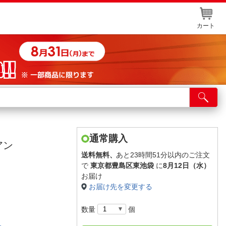
カート
店舗サービス
ット取り置き
イントカードWEB登録
通常購入
アン
舗情報・店舗一覧
送料無料、
あと23時間51分以内のご注文
で
東京都豊島区東池袋
に
8月12日（水）
取り寄せ品入荷状況照会
お届け
お届け先を変更する
数量
個