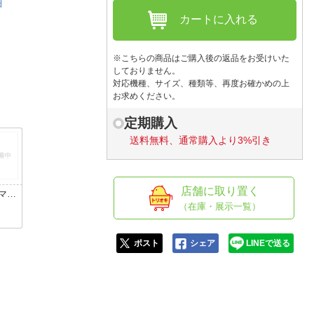
人窓口
細
カートに入れる
R情報
※こちらの商品はご購入後の返品をお受けいた
しておりません。
対応機種、サイズ、種類等、再度お確かめの上
お求めください。
nglish / 中文
定期購入
送料無料、通常購入より3%引き
店舗に取り置く
マゼ
（在庫・展示一覧）
ポスト
シェア
LINEで送る