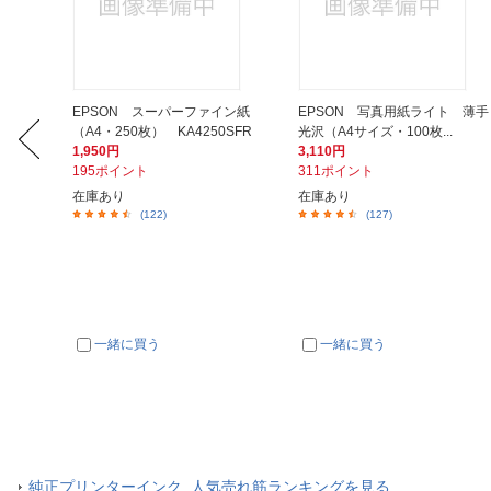
ナーボック
EPSON スーパーファイン紙
EPSON 写真用紙ライト 薄手
（A4・250枚） KA4250SFR
光沢（A4サイズ・100枚...
1,950円
3,110円
195ポイント
311ポイント
在庫あり
在庫あり
(122)
(127)
一緒に買う
一緒に買う
純正プリンターインク 人気売れ筋ランキングを見る