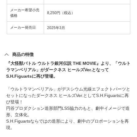
メーカー希望小売
8,250円（税込）
価格
メーカー発売日
2025年3月
商品の特徴
『大怪獣バトル ウルトラ銀河伝説 THE MOVIE』より、「ウルト
ラマンベリアル」がダークネス ヒールズVer.となって
S.H.Figuartsに再び登場。
「ウルトラマンベリアル」がデスシウム光線エフェクトパーツと
セットになったダークネス ヒールズVer.としてS.H.Figuartsに再
び登場！
円谷プロダクション造形部門LSS協力のもと、劇中イメージで造
形、立体化。
S.H.Figuartsならではの造形により、劇中のプロポーションを再
現。