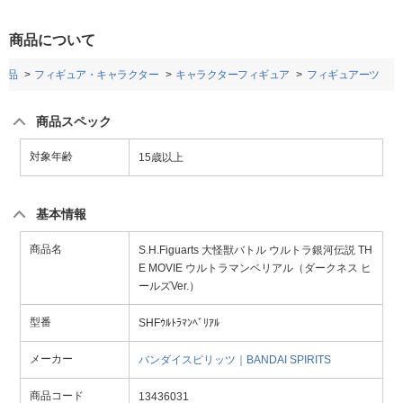
商品について
用品
フィギュア・キャラクター
キャラクターフィギュア
フィギュアーツ
商品スペック
対象年齢
15歳以上
基本情報
商品名
S.H.Figuarts 大怪獣バトル ウルトラ銀河伝説 TH
E MOVIE ウルトラマンベリアル（ダークネス ヒ
ールズVer.）
型番
SHFｳﾙﾄﾗﾏﾝﾍﾞﾘｱﾙ
メーカー
バンダイスピリッツ｜BANDAI SPIRITS
商品コード
13436031