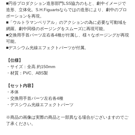
■円谷プロダクション造形部門LSS協力のもと、劇中イメージで
造形、立体化。S.H.Figuartsならではの造形により、劇中のプロ
ポーションを再現。
■「ウルトラマンベリアル」のアクションの為に必要な可動域を
網羅。劇中同様のポージングをスムーズに再現可能。
■交換用手首パーツ左右各4種が付属し、様々なポージングが再現
可能。
■デスシウム光線エフェクトパーツが付属。
【仕様】
・サイズ：全高 約150mm
・材質：PVC、ABS製
【セット内容】
・本体
・交換用手首パーツ左右各4種
・デスシウム光線エフェクトパーツ
※商品の画像は実際の商品と一部異なる場合がございますのでご
了承ください。