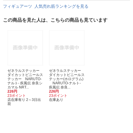
フィギュアーツ 人気売れ筋ランキングを見る
この商品を見た人は、こちらの商品も見ています
ゼネラルステッカー
ゼネラルステッカー
ダイカットビニールス
ダイカットビニールス
テッカー NARUTO-
テッカー(ホログラム)
ナルト- 疾風伝 奈良シ
NARUTO-ナルト-
カマル NRT...
疾風伝 奈良...
226円
226円
23ポイント
23ポイント
店在庫有り 2～3日出
在庫あり
荷