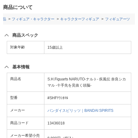
商品について
用品
フィギュア・キャラクター
キャラクターフィギュア
フィギュアーツ
商品スペック
対象年齢
15歳以上
基本情報
商品名
S.H.Figuarts NARUTO-ナルト- 疾風伝 奈良シカ
マル -十手先を見抜く頭脳-
型番
#SHFﾅﾗｼｶﾏﾙ
メーカー
バンダイスピリッツ｜BANDAI SPIRITS
商品コード
13436018
メーカー希望小売