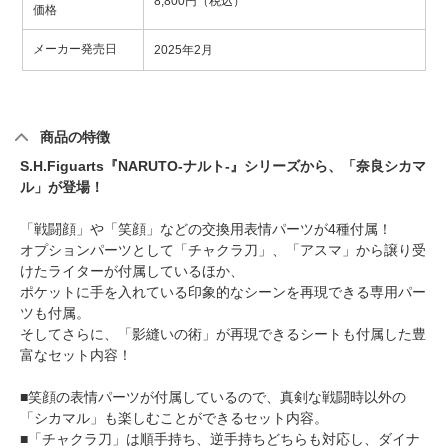
8,800円（税込）
価格
メーカー発売日
2025年2月
商品の特徴
S.H.Figuarts『NARUTO-ナルト-』シリーズから、「奈良シカマ
ル」が登場！
「戦闘顔」や「笑顔」などの交換用表情パーツが4種付属！
オプションパーツとして「チャクラ刀」、「アスマ」から譲り受
けたライターが付属しているほか、
ポケットに手を入れている印象的なシーンを再現できる専用パー
ツも付属。
そしてさらに、「影縫いの術」が再現できるシートも付属した豊
富なセット内容！
■笑顔の表情パーツが付属しているので、真剣な戦闘時以外の
「シカマル」も楽しむことができるセット内容。
■「チャクラ刀」は順手持ち、逆手持ちどちらも対応し、ダイナ