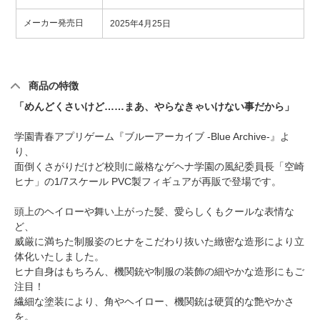
メーカー発売日
2025年4月25日
商品の特徴
「めんどくさいけど……まあ、やらなきゃいけない事だから」
学園青春アプリゲーム『ブルーアーカイブ -Blue Archive-』よ
り、
面倒くさがりだけど校則に厳格なゲヘナ学園の風紀委員長「空崎
ヒナ」の1/7スケール PVC製フィギュアが再販で登場です。
頭上のヘイローや舞い上がった髪、愛らしくもクールな表情な
ど、
威厳に満ちた制服姿のヒナをこだわり抜いた緻密な造形により立
体化いたしました。
ヒナ自身はもちろん、機関銃や制服の装飾の細やかな造形にもご
注目！
繊細な塗装により、角やヘイロー、機関銃は硬質的な艶やかさ
を。