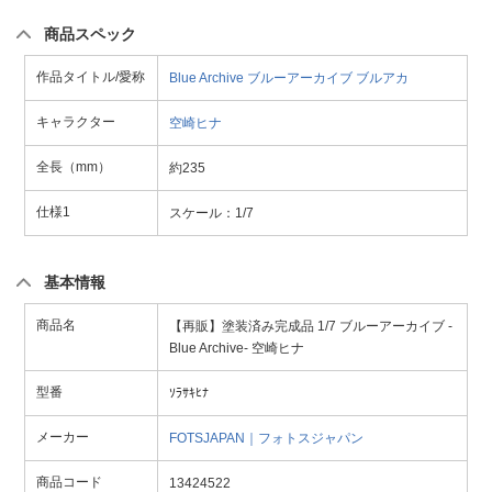
商品スペック
作品タイトル/愛称
Blue Archive
ブルーアーカイブ
ブルアカ
キャラクター
空崎ヒナ
全長（mm）
約235
仕様1
スケール：1/7
基本情報
商品名
【再販】塗装済み完成品 1/7 ブルーアーカイブ -
Blue Archive- 空崎ヒナ
型番
ｿﾗｻｷﾋﾅ
メーカー
FOTSJAPAN｜フォトスジャパン
商品コード
13424522