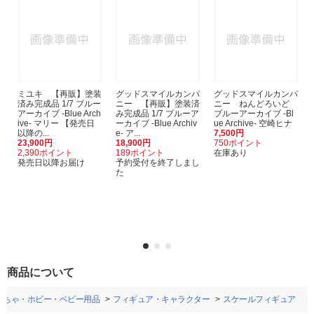
ミユキ 【再販】塗装
グッドスマイルカンパ
グッドスマイルカンパ
済み完成品 1/7 ブルー
ニー 【再販】塗装済
ニー ねんどろいど
アーカイブ -Blue Arch
み完成品 1/7 ブルーア
ブルーアーカイブ -Bl
ive- マリー 【発売日
ーカイブ -Blue Archiv
ue Archive- 空崎ヒナ
以降の...
e- ア...
7,500円
23,900円
18,900円
750ポイント
2,390ポイント
189ポイント
在庫あり
発売日以降お届け
予約受付を終了しまし
た
商品について
もちゃ・ホビー・ベビー用品
フィギュア・キャラクター
スケールフィギュア