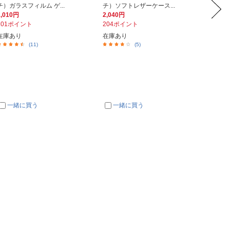
チ）ガラスフィルム ゲ...
チ）ソフトレザーケース...
14 Pro
1,010円
2,040円
3,580
101ポイント
204ポイント
358ポ
在庫あり
在庫あり
店在庫有
(11)
(5)
一緒に買う
一緒に買う
一