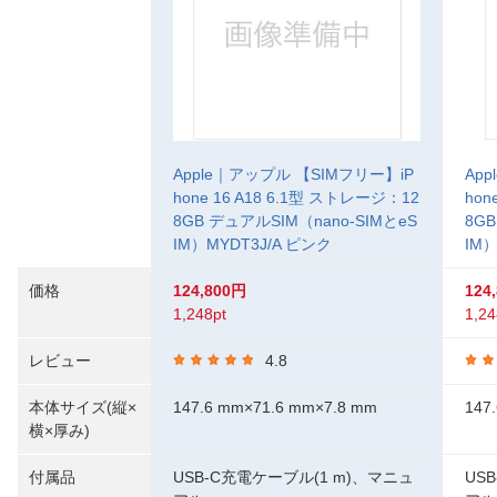
Apple｜アップル 【SIMフリー】iP
Ap
hone 16 A18 6.1型 ストレージ：12
hon
8GB デュアルSIM（nano-SIMとeS
8GB
IM）MYDT3J/A ピンク
IM
価格
124,800円
124
1,248pt
1,24
レビュー
4.8
本体サイズ(縦×
147.6 mm×71.6 mm×7.8 mm
147
横×厚み)
付属品
USB-C充電ケーブル(1 m)、マニュ
US