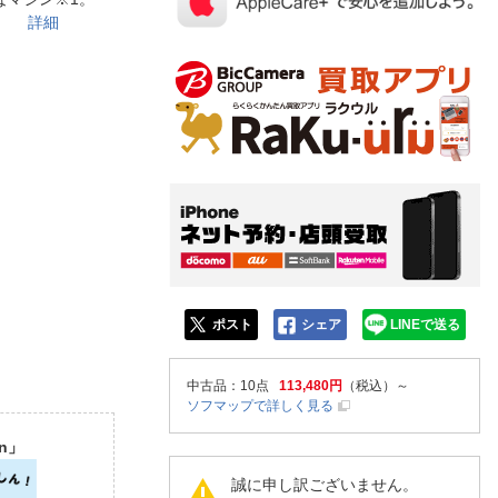
人窓口
たに。
詳細
R情報
nglish / 中文
ポスト
シェア
LINEで送る
中古品
：10点
113,480円
（税込）～
ソフマップで詳しく見る
n」
誠に申し訳ございません。