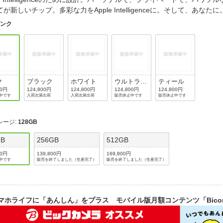
法
よくある質問・お問合せ
が新しいチップ。多彩な力をApple Intelligenceに。そして、あな
I
ピンク
ご利用規約
E
ク
ブラック
ホワイト
ウルトラマ
ティール
リン
00円
124,800円
124,800円
124,800円
124,800円
中です
入荷次第出荷
入荷次第出荷
販売休止中です
販売休止中です
レージ
:
128GB
GB
256GB
512GB
00円
139,800円
169,800円
中です
販売を終了しました（生産完了）
販売を終了しました（生産完了）
マホライフに「あんしん」をプラス モバイル版月額コンテンツ「Bico