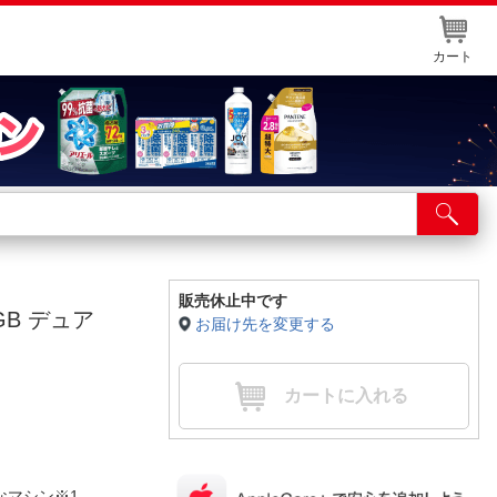
カート
店舗サービス
ット取り置き
イントカードWEB登録
販売休止中です
8GB デュア
お届け先を変更する
舗情報・店舗一覧
取り寄せ品入荷状況照会
カートに入れる
ルなマシン※1。