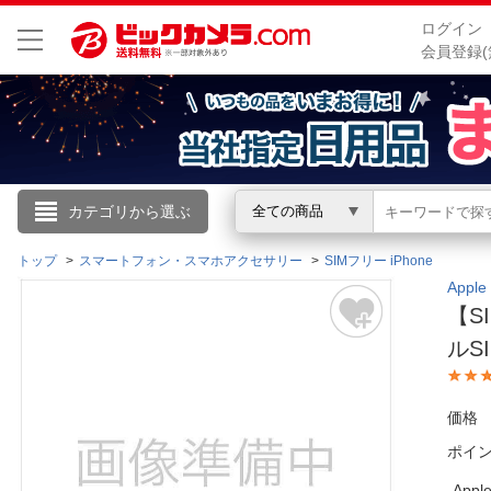
ログイン
会員登録(
こんにちは
カテゴリから選ぶ
全ての商品
ログイン
トップ
スマートフォン・スマホアクセサリー
SIMフリー iPhone
App
【S
新規会員登録
ルS
会員メニュー
価格
お買いもの履歴
ポイ
閲覧履歴
App