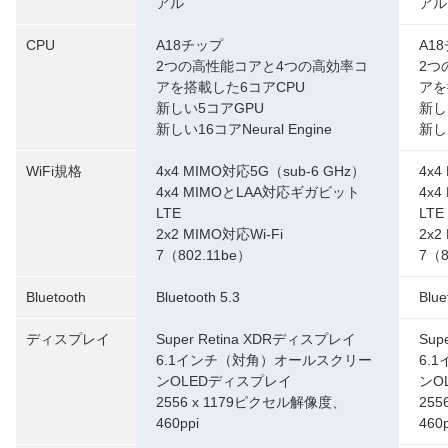
アル
アル
CPU
A18チップ
A1
2つの高性能コアと4つの高効率コ
2つ
アを搭載した6コアCPU
アを
新しい5コアGPU
新し
新しい16コアNeural Engine
新しい
WiFi規格
4x4 MIMO対応5G（sub-6 GHz）
4x4
4x4 MIMOとLAA対応ギガビット
4x
LTE
LTE
2x2 MIMO対応Wi-Fi
2x2
7（802.11be）
7（8
Bluetooth
Bluetooth 5.3
Blue
ディスプレイ
Super Retina XDRディスプレイ
Sup
6.1インチ（対角）オールスクリー
6.
ンOLEDディスプレイ
ンO
2556 x 1179ピクセル解像度、
25
460ppi
460p