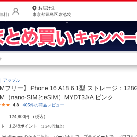
お届け先
無料)
東京都豊島区東池袋
商品をさがす
ランキングからさがす
ネ
カテゴリ一覧からさがす
ポ
le｜アップル
IMフリー】iPhone 16 A18 6.1型 ストレージ：12
店
IM（nano-SIMとeSIM）MYDT3J/A ピンク
お
4.8
405
件の商品レビュー
お客様サポート
124,800円
（税込）
ント
1,248ポイント
（1,248円相当）
ご利用ガイド
le Intelligenceのために設計。パーソナルで、プライベートで、パワフ