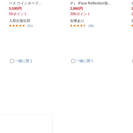
ース ウインターブ...
チ） iFace Reflection強...
5,590円
3,960円
56ポイント
396ポイント
入荷次第出荷
在庫あり
(21)
(36)
一緒に買う
一緒に買う