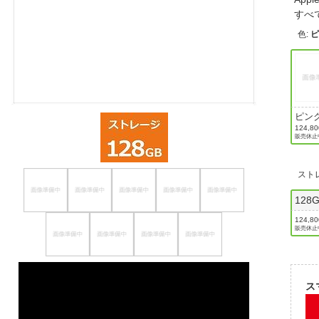
すべて
ほしいもの
色
:
お知らせ
ピン
124,8
販売休止
スト
128
124,8
販売休止
ス