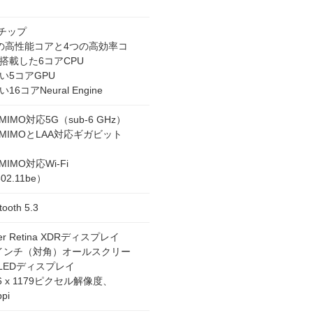
8チップ
の高性能コアと4つの高効率コ
搭載した6コアCPU
い5コアGPU
16コアNeural Engine
 MIMO対応5G（sub-6 GHz）
4 MIMOとLAA対応ギガビット
 MIMO対応Wi-Fi
02.11be）
tooth 5.3
er Retina XDRディスプレイ
1インチ（対角）オールスクリー
LEDディスプレイ
56 x 1179ピクセル解像度、
pi