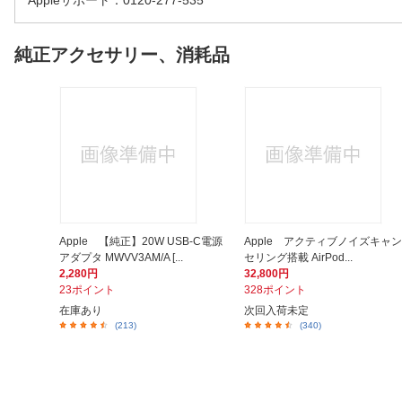
Appleサポート：0120-277-535
純正アクセサリー、消耗品
Apple 【純正】20W USB-C電源
Apple アクティブノイズキャン
アダプタ MWVV3AM/A [...
セリング搭載 AirPod...
2,280円
32,800円
23ポイント
328ポイント
在庫あり
次回入荷未定
(213)
(340)