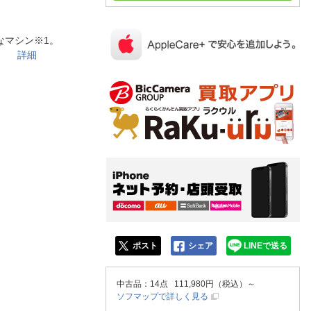
人窓口
R情報
ルなマシン※1。
たに。
詳細
nglish / 中文
ポスト
シェア
LINEで送る
中古品
：14点 111,980円（税込）～
ソフマップで詳しく見る