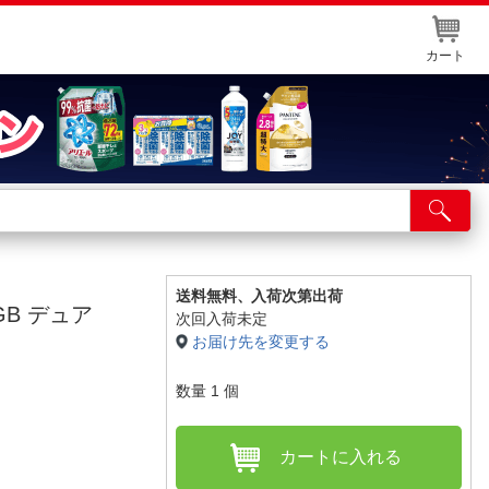
カート
店舗サービス
ット取り置き
イントカードWEB登録
送料無料、
入荷次第出荷
8GB デュア
次回入荷未定
舗情報・店舗一覧
お届け先を変更する
取り寄せ品入荷状況照会
数量
1
個
カートに入れる