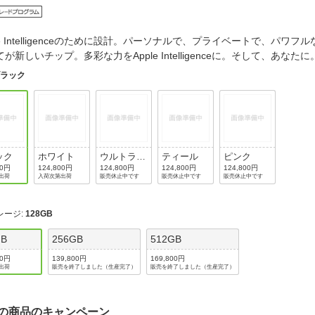
法
よくある質問・お問合せ
I
ご利用規約
le Intelligenceのために設計。パーソナルで、プライベートで、パワフ
が新しいチップ。多彩な力をApple Intelligenceに。そして、あな
ブラック
E
ック
ホワイト
ウルトラマ
ティール
ピンク
リン
00円
124,800円
124,800円
124,800円
124,800円
出荷
入荷次第出荷
販売休止中です
販売休止中です
販売休止中です
レージ
:
128GB
GB
256GB
512GB
00円
139,800円
169,800円
出荷
販売を終了しました（生産完了）
販売を終了しました（生産完了）
の商品のキャンペーン