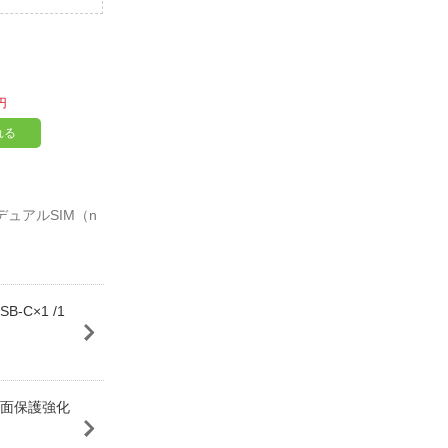
円
れる
B-C×1 /1
 画面保護強化