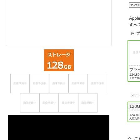
ほしいもの
App
お知らせ
すべて
色
:
ブラ
124,8
入荷次第
スト
128
124,8
入荷次第
こ