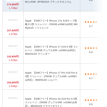
4.8
MとeSIM）MYN03J/A ブラックチタニウム
174,800円
1,748pt
Apple
【SIMフリー】iPhone 17e A19チップ搭
14
載 6.1型 ストレージ：256GB eSIMのみ対応 MH
4.7
RQ4J/A ソフトピンク
107,800円
1,078pt
Apple
【SIMフリー】iPhone 17 A19 6.3型 スト
レージ：256GB デュアルSIM（eSIMのみ対応）
4.8
MG6A4J/A ラベンダー
142,800円
1,428pt
Apple
【SIMフリー】iPhone 17 Pro A19 Pro 6.
3型 ストレージ：256GB デュアルSIM（eSIMの
4.7
み対応） MG854J/A シルバー
194,800円
1,948pt
Apple
【SIMフリー】iPhone Air A19 Pro 6.5型
ストレージ：256GB デュアルSIM（eSIMのみ対
4.8
応） MG284J/A クラウドホワイト