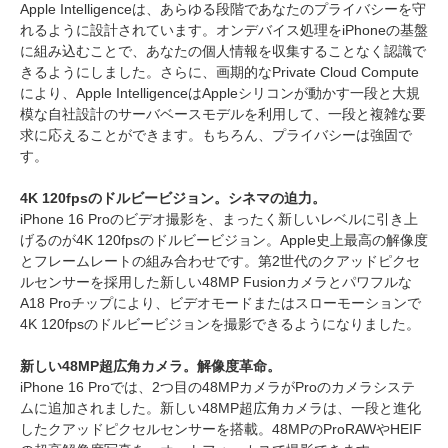
Apple Intelligenceは、あらゆる段階であなたのプライバシーを守
れるように設計されています。オンデバイス処理をiPhoneの基盤
に組み込むことで、あなたの個人情報を収集することなく認識で
きるようにしました。さらに、画期的なPrivate Cloud Compute
により、Apple IntelligenceはAppleシリコンが動かす一段と大規
模な自社設計のサーバベースモデルを利用して、一段と複雑な要
求に応えることができます。もちろん、プライバシーは強固で
す。
4K 120fpsのドルビービジョン。シネマの迫力。
iPhone 16 Proのビデオ撮影を、まったく新しいレベルに引き上
げるのが4K 120fpsのドルビービジョン。Apple史上最高の解像度
とフレームレートの組み合わせです。第2世代のクアッドピクセ
ルセンサーを採用した新しい48MP Fusionカメラとパワフルな
A18 Proチップにより、ビデオモードまたはスローモーションで
4K 120fpsのドルビービジョンを撮影できるようになりました。
新しい48MP超広角カメラ。解像度革命。
iPhone 16 Proでは、2つ目の48MPカメラがProのカメラシステ
ムに追加されました。新しい48MP超広角カメラは、一段と進化
したクアッドピクセルセンサーを搭載。48MPのProRAWやHEIF