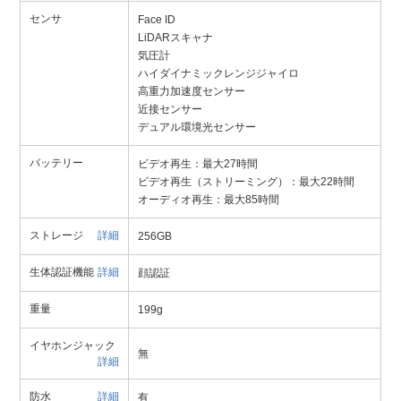
センサ
Face ID
LiDARスキャナ
気圧計
ハイダイナミックレンジジャイロ
高重力加速度センサー
近接センサー
デュアル環境光センサー
バッテリー
ビデオ再生：最大27時間
ビデオ再生（ストリーミング）：最大22時間
オーディオ再生：最大85時間
ストレージ
詳細
256GB
生体認証機能
詳細
顔認証
重量
199g
イヤホンジャック
無
詳細
防水
詳細
有