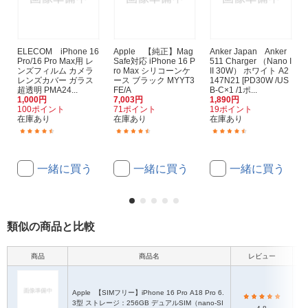
ELECOM iPhone 16
Apple 【純正】Mag
Anker Japan Anker
Pro/16 Pro Max用 レ
Safe対応 iPhone 16 P
511 Charger （Nano I
ンズフィルム カメラ
ro Max シリコーンケ
II 30W） ホワイト A2
レンズカバー ガラス
ース ブラック MYYT3
147N21 [PD30W /US
超透明 PMA24...
FE/A
B-C×1 /1ポ...
1,000円
7,003円
1,890円
100ポイント
71ポイント
19ポイント
在庫あり
在庫あり
在庫あり
(11)
(9)
(164)
一緒に買う
一緒に買う
一緒に買う
類似の商品と比較
商品
商品名
レビュー
本
Apple
【SIMフリー】iPhone 16 Pro A18 Pro 6.
3型 ストレージ：256GB デュアルSIM（nano-SI