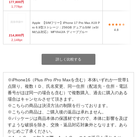
177,800円
1,778pt
Apple
【SIMフリー】iPhone 17 Pro Max A19 P
ro 6.9型ストレージ：256GB デュアルSIM（eSI
4.8
Mのみ対応） MFYA4J/A ディープブルー
214,800円
2,148pt
詳しく比較する
※iPhone16（Plus /Pro /Pro Maxを含む）本体いずれか一世帯1
点限り。複数ＩＤ、氏名変更、同一住所（配送先・住所・電話
番号がほぼ同一の場合も含む）で複数購入、過去に購入のある
場合はキャンセルさせて頂きます。
※こちらの商品は決済方法の制限を行っております。
※こちらの商品は、ご購入後の返品は承れません。
※パッケージは商品本体の保護材ですので、本体に影響を及ぼ
すような破損を除き、交換・返品対応対象外となります。あら
かじめご了承ください。