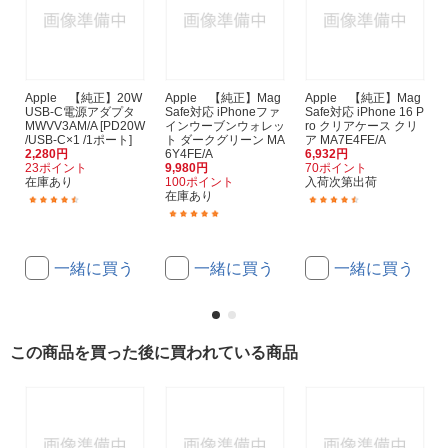
Apple 【純正】20W
Apple 【純正】Mag
Apple 【純正】Mag
USB-C電源アダプタ
Safe対応 iPhoneファ
Safe対応 iPhone 16 P
MWVV3AM/A [PD20W
インウーブンウォレッ
ro クリアケース クリ
/USB-C×1 /1ポート]
ト ダークグリーン MA
ア MA7E4FE/A
2,280円
6Y4FE/A
6,932円
23ポイント
9,980円
70ポイント
在庫あり
100ポイント
入荷次第出荷
在庫あり
(215)
(15)
(1)
一緒に買う
一緒に買う
一緒に買う
この商品を買った後に買われている商品