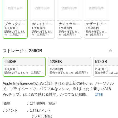
ブラックチタ
ホワイトチタ
ナチュラルチ
デザートチタ
ニウム
ニウム
タニウム
ニウム
174,800円
174,800円
174,800円
174,800円
販売を終了しまし
販売を終了しまし
販売を終了しまし
販売を終了しまし
た（生産完了）
た（生産完了）
た（生産完了）
た（生産完了）
ストレージ
：
256GB
256GB
128GB
512GB
174,800円
159,800円
204,800円
販売を終了しました（生産完了）
販売を終了しました（生産完了）
販売を終了しまし
Apple Intelligenceのために設計された史上初のiPhone。パーソナル
で、プライベートで、パワフルなマシン。※1まったく新しいA18
Proチップ。はじめて感じる性能。かつてない知能。
詳細
価格
174,800円
（税込）
ポイント
1,748ポイント
（1,748円相当）