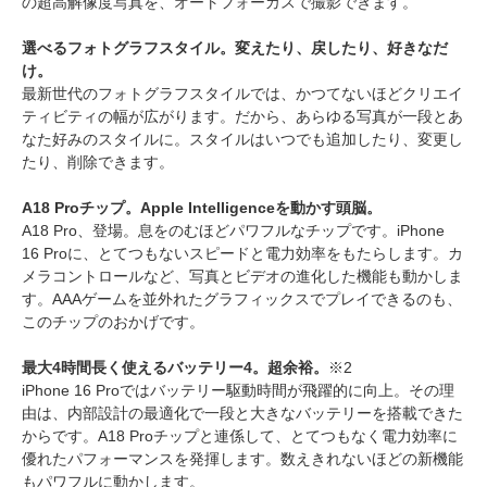
の超高解像度写真を、オートフォーカスで撮影できます。
選べるフォトグラフスタイル。変えたり、戻したり、好きなだ
け。
最新世代のフォトグラフスタイルでは、かつてないほどクリエイ
ティビティの幅が広がります。だから、あらゆる写真が一段とあ
なた好みのスタイルに。スタイルはいつでも追加したり、変更し
たり、削除できます。
A18 Proチップ。Apple Intelligenceを動かす頭脳。
A18 Pro、登場。息をのむほどパワフルなチップです。iPhone
16 Proに、とてつもないスピードと電力効率をもたらします。カ
メラコントロールなど、写真とビデオの進化した機能も動かしま
す。AAAゲームを並外れたグラフィックスでプレイできるのも、
このチップのおかげです。
最大4時間長く使えるバッテリー4。超余裕。
※2
iPhone 16 Proではバッテリー駆動時間が飛躍的に向上。その理
由は、内部設計の最適化で一段と大きなバッテリーを搭載できた
からです。A18 Proチップと連係して、とてつもなく電力効率に
優れたパフォーマンスを発揮します。数えきれないほどの新機能
もパワフルに動かします。