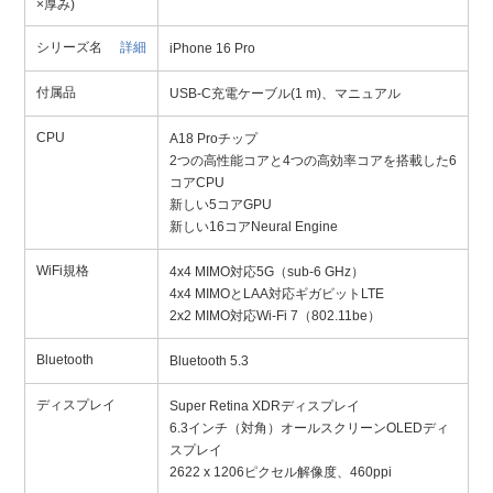
×厚み)
シリーズ名
詳細
iPhone 16 Pro
付属品
USB-C充電ケーブル(1 m)、マニュアル
CPU
A18 Proチップ
2つの高性能コアと4つの高効率コアを搭載した6
コアCPU
新しい5コアGPU
新しい16コアNeural Engine
WiFi規格
4x4 MIMO対応5G（sub-6 GHz）
4x4 MIMOとLAA対応ギガビットLTE
2x2 MIMO対応Wi-Fi 7（802.11be）
Bluetooth
Bluetooth 5.3
ディスプレイ
Super Retina XDRディスプレイ
6.3インチ（対角）オールスクリーンOLEDディ
スプレイ
2622 x 1206ピクセル解像度、460ppi