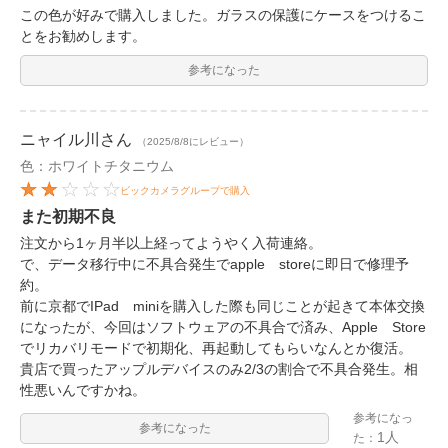
この色が好みで購入しました。ガラスの保護にケースをつけるこ
とをお勧めします。
参考になった
ニャイル川
さん
（2025/8/8にレビュー）
色：ホワイトチタニウム
ビックカメラグループで購入
また初期不良
注文から1ヶ月半以上経ってようやく入荷連絡。
で、データ移行中に不具合発生でapple storeに即日で修理予
約。
前に京都でIPad miniを購入した際も同じことが起きて本体交換
になったが、今回はソフトウェアの不具合で済み、Apple Store
でリカバリモードで初期化、再起動してもらいなんとか復活。
貴店で買ったアップルデバイスのみ2/3の割合で不具合発生。相
性悪いんですかね。
参考になっ
参考になった
1人
た：