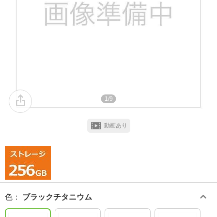
1/9
動画あり
色
：
ブラックチタニウム