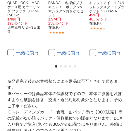
QUAD LOCK MAG
BANDAI 名探偵プリ
キャットアイ H-34N
ケース用 カラーリン
キュア！ ポチタン&
フレックスタイトブラ
グ ブラック QLP-MC
マシュタンおきがえセ
ケット 5338827N
R-BK-2
ット
459円
1,980円
2,574円
46ポイント
198ポイント
258ポイント
在庫あり
店在庫有り 2～3日出
在庫あり
(1)
荷
(1)
一緒に買う
一緒に買う
一緒に買う
※発送完了後のお客様都合による返品は不可とさせて頂きま
す。
※パッケージは商品本体の保護材ですので、本体に影響を及ぼ
すような破損を除き、交換・返品対応対象外となります。予め
ご了承ください。
※トレーディングカード・食玩・缶バッチ等は【BOX販売】等
の記載がない限りパック・個数単位での販売となります。BOX
入り数でご購入頂いてもBOXでの出荷ではありません。外箱は
付属致しませんので予めご了承ください。