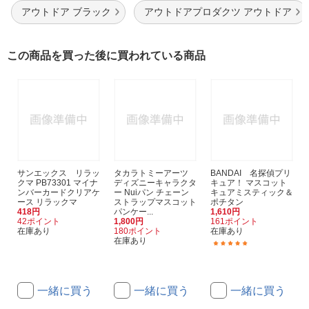
アウトドア ブラック
アウトドアプロダクツ アウトドア
この商品を買った後に買われている商品
サンエックス リラッ
タカラトミーアーツ
BANDAI 名探偵プリ
クマ PB73301 マイナ
ディズニーキャラクタ
キュア！ マスコット
ンバーカードクリアケ
ー Nuiパン チェーン
キュアミスティック＆
ース リラックマ
ストラップマスコット
ポチタン
418円
パンケー...
1,610円
42ポイント
1,800円
161ポイント
在庫あり
180ポイント
在庫あり
在庫あり
(3)
一緒に買う
一緒に買う
一緒に買う