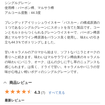
シングルグレーン
使用樽：バーボン樽、マルサラ樽
アルコール度数：44.3度
ブレンデッドアイリッシュウイスキー「バスカー」の構成原酒の
１つであるシングルグレーンにスポットを当てた製品です。コー
ンとモルトからつくられるグレーンウイスキーで、バーボン樽原
酒とマルサラワイン樽原酒をバランス良く使用し、味わいの引き
立ち44.3％でボトリングしました。
甘いキャラメルのアロマから始まり、ソフトなバニラとオークの
香りへと続きます。味わいはマルサラワイン樽由来のキャラメル
の味わいにバニラ、オーク、ほんの少しに干し草のニュアンスも
感じられます。は長く、ドライで甘い。キャラメルやバニラの甘
味が心地よい軽いボディのシングルグレーンです。
商品レビュー
4.3
(
7
)
すべて見る
最新レビュー