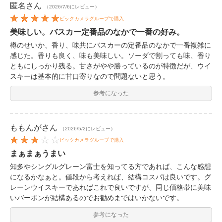
匿名
さん
（2026/7/6にレビュー）
ビックカメラグループで購入
美味しい。バスカー定番品のなかで一番の好み。
樽のせいか、香り、味共にバスカーの定番品のなかで一番複雑に
感じた。香りも良く、味も美味しい。ソーダで割っても味、香り
ともにしっかり残る。甘さがやや勝っているのが特徴だが、ウイ
スキーは基本的に甘口寄りなので問題ないと思う。
参考になった
ももんが
さん
（2026/5/2にレビュー）
ビックカメラグループで購入
まぁまぁうまい
知多やシングルグレーン富士を知ってる方であれば、こんな感想
になるかなぁと。値段から考えれば、結構コスパは良いです。グ
レーンウイスキーであればこれで良いですが、同じ価格帯に美味
いバーボンが結構あるのでお勧めまではいかないです。
参考になった