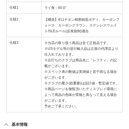
仕様1
ライ角：60.0°
仕様2
【構造】811チタン精密鋳造ボディ、カーボンフ
ェース、カーボンクラウン、ステンレスウェイ
ト/SLEルール(反発規制)適合
仕様3
※当店の取り扱う商品は全て正規品です。
※USモデル等の並行輸入品は正規の代理店より
仕入れております。
※左打ちのクラブは商品名に「レフティ」の記
載がございます。
※スペック表の数値は実測値と若干異なる場合
がございます。
※クラブの重さ(総重量)は設計値・暫定値です。
※商品ページを御覧頂いたディスプレイ環境に
よって商品の色味が実物と異なって見える場合
がございます。
予めご了承ください。
基本情報