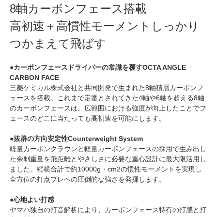
8軸カーボンフェース搭載
高初速＋高慣性モーメントしっかり
つかまえて飛ばす
●カーボンフェースドライバーの常識を覆すOCTA ANGLE
CARBON FACE
三菱ケミカル株式会社と共同開発で生まれた8軸積層カーボンフ
ェースを搭載。これまで定番とされてきた4軸や6軸を超える8軸
のカーボンフェースは、広範囲における強度が向上したことでフ
ェースのどこに当たっても高初速を可能にします。
●抜群の方向安定性Counterweight System
軽量カーボンクラウンと軽量カーボンフェースの採用で生み出し
た余剰重量を飛距離とやさしさに必要な重心設計に最大限活用し
ました。縦横合計で約10000g・cm2の慣性モーメントを実現し
全方位の打点ブレへの圧倒的な強さを発揮します。
●心地よい打感
ヤマハ独自の打音解析により、カーボンフェース特有の打感と打