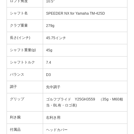
ロフト角度
10.5°
シャフト名
SPEEDER NX for Yamaha TM-425D
クラブ重量
279g
長さ(インチ)
45.75インチ
シャフト重量(g)
45g
シャフトトルク
7.4
バランス
D3
調子
先中調子
グリップ
ゴルフプライド Y25GH3559 （35g・M60相
当・BL有・ロゴ表)
利き腕
右利き用
付属品
ヘッドカバー