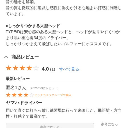
音の懸念を解消。
音の質を徹底的に追及し感性に訴えかける心地よい打感に到達し
ています。
●しっかりつかまる大型ヘッド
TYPE/Dは安心感のある大型ヘッドと、ヘッドが返りやすくつか
まり易い重心角34度のドライバー。
しっかりつかまえて飛ばしたいゴルファーにオススメです。
商品レビュー
4.0
(
1
)
すべて見る
最新レビュー
匿名1
さん
（2025/5/3にレビュー）
ビックカメラグループで購入
ヤマハドライバー
届いて直ぐに打ちっ放し練習場に行って来ました、飛距離・方向
性・打感全て最高です。
参考になっ
参考になった