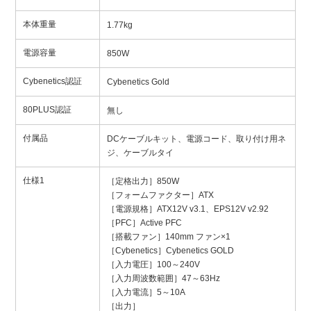
本体重量
1.77kg
電源容量
850W
Cybenetics認証
Cybenetics Gold
80PLUS認証
無し
付属品
DCケーブルキット、電源コード、取り付け用ネ
ジ、ケーブルタイ
仕様1
［定格出力］850W
［フォームファクター］ATX
［電源規格］ATX12V v3.1、EPS12V v2.92
［PFC］Active PFC
［搭載ファン］140mm ファン×1
［Cybenetics］Cybenetics GOLD
［入力電圧］100～240V
［入力周波数範囲］47～63Hz
［入力電流］5～10A
［出力］