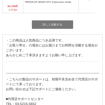
-
m
TR850R-GF [850W /ATX /Cybenetics Gold]
1
20,720円
2 
2,072pt
EP
1
1 
(3
12V
詳しく比較する
5 
P
6 x
2
・この商品は人気商品につき品薄です。
「お取り寄せ」の場合にはお届けまでお時間を頂戴する場合が
ございます。
あらかじめご了承頂きますようお願い申し上げます。
・こちらの製品のサポートは、初期不良含め全て代理店のサポ
ートにて承っております。
お問い合わせは下記サポートにご連絡ください。
■代理店サポートセンター
TEL：03-5215-5652