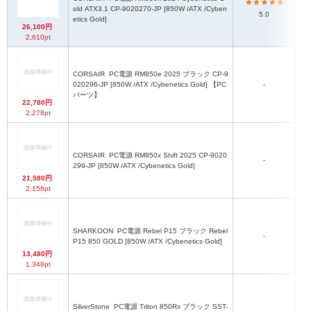
old ATX3.1 CP-9020270-JP [850W /ATX /Cyben
5.0
etics Gold]
E
26,100円
2,610pt
1
2
6+
2
CORSAIR
PC電源 RM850e 2025 ブラック CP-9
15
020296-JP [850W /ATX /Cybenetics Gold] 【PC
-
パーツ】
E
22,780円
4
2,278pt
1
2
6+
2
CORSAIR
PC電源 RM850x Shift 2025 CP-9020
1
-
299-JP [850W /ATX /Cybenetics Gold]
2
E
21,580円
PC
2,158pt
15
1
2
4
6+
AT
SHARKOON
PC電源 Rebel P15 ブラック Rebel
1
-
CP
P15 850 GOLD [850W /ATX /Cybenetics Gold]
2
4
13,480円
PC
1,348pt
15
P
4
(5
SilverStone
PC電源 Triton 850Rx ブラック SST-