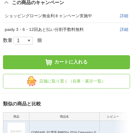
この商品のキャンペーン
ショッピングローン無金利キャンペーン実施中
詳細
paidy 3・6・12回あと払い分割手数料無料
詳細
数量
個
カートに入れる
店舗に取り置く（在庫・展示一覧）
類似の商品と比較
商品
商品名
レビュー
2
CORSAIR
PC電源 RM850x 2024 Cybenetics G