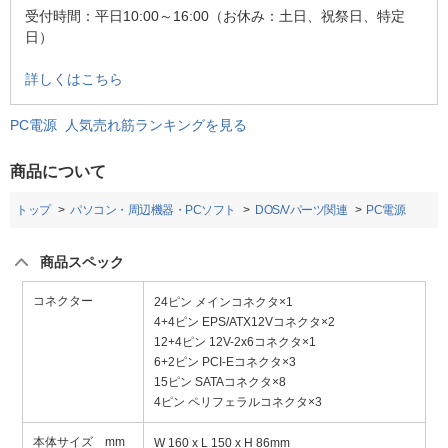
受付時間：平日10:00～16:00（お休み：土日、祝祭日、特定
日）
詳しくはこちら
PC電源 人気売れ筋ランキングを見る
商品について
トップ
パソコン・周辺機器・PCソフト
DOS/Vパーツ関連
PC電源
商品スペック
コネクター
24ピン メインコネクタ×1
4+4ピン EPS/ATX12Vコネクタ×2
12+4ピン 12V-2x6コネクタ×1
6+2ピン PCI-Eコネクタ×3
15ピン SATAコネクタ×8
4ピン ペリフェラルコネクタ×3
本体サイズ mm
W 160 x L 150 x H 86mm