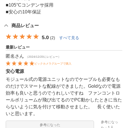
■105°Cコンデンサ採用
■安心の10年保証
商品レビュー
5.0
(
2
)
すべて見る
最新レビュー
匿名
さん
（2024/12/20にレビュー）
ビックカメラグループで購入
安心電源
モジュール式の電源ユニットなのでケーブルも必要なも
のだけでスマートな配線ができました。Goldなので電源
効率も良いと思うのでうれしいですね ファンコントロ
ールボリュームが飛び出てるのでPC動かしたときに当た
らないように気を付けて移動させました。 長く使いた
いと思います。
参考になっ
参考になった
1人
た：