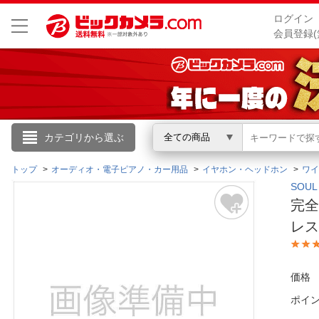
ログイン
会員登録(
こんにちは
カテゴリから選ぶ
全ての商品
ログイン
トップ
オーディオ・電子ピアノ・カー用品
イヤホン・ヘッドホン
ワイ
SOU
完全
新規会員登録
レス
会員メニュー
価格
お買いもの履歴
ポイ
閲覧履歴