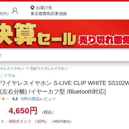
お届け先
無料)
東京都豊島区東池袋
商品をさがす
ランキングからさがす
ネ
ヤレスイヤホン
完全ワイヤレスイヤホン
カテゴリ一覧からさがす
ポ
L｜ソウル
ワイヤレスイヤホン S-LIVE CLIP WHITE SS102
店
(左右分離) /イヤーカフ型 /Bluetooth対応]
お
4.2
6
件の商品レビュー
お客様サポート
4,650円
（税込）
ント
465ポイント
（
10%
）
ご利用ガイド
（465円相当）