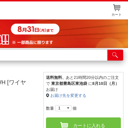
カート
店舗サービス
ット取り置き
イントカードWEB登録
送料無料、
あと21時間20分以内のご注文
WH [ワイヤ
で
東京都豊島区東池袋
に
8月10日（月）
舗情報・店舗一覧
お届け
お届け先を変更する
取り寄せ品入荷状況照会
数量
個
カートに入れる