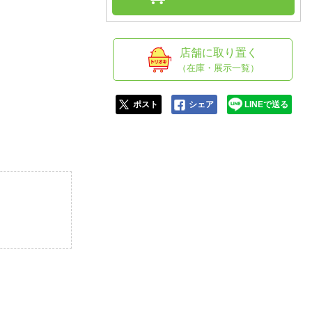
人窓口
R情報
店舗に取り置く
（在庫・展示一覧）
nglish / 中文
ポスト
シェア
LINEで送る