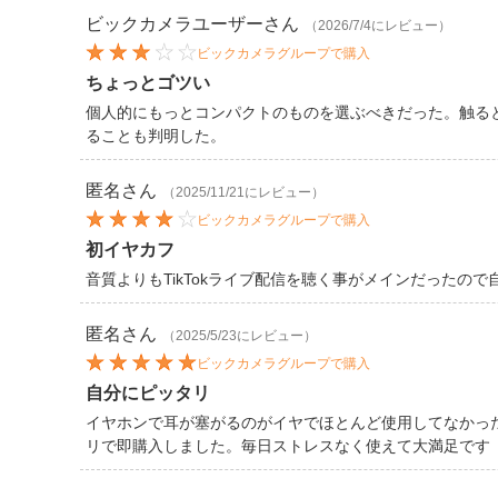
ビックカメラユーザー
さん
（2026/7/4にレビュー）
ビックカメラグループで購入
ちょっとゴツい
個人的にもっとコンパクトのものを選ぶべきだった。触る
ることも判明した。
匿名
さん
（2025/11/21にレビュー）
ビックカメラグループで購入
初イヤカフ
音質よりもTikTokライブ配信を聴く事がメインだった
匿名
さん
（2025/5/23にレビュー）
ビックカメラグループで購入
自分にピッタリ
イヤホンで耳が塞がるのがイヤでほとんど使用してなかっ
リで即購入しました。毎日ストレスなく使えて大満足です