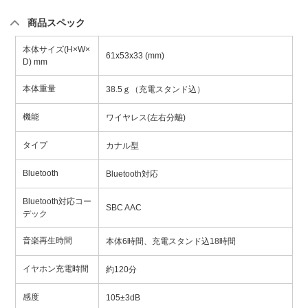
商品スペック
本体サイズ(H×W×
61x53x33 (mm)
D) mm
本体重量
38.5ｇ（充電スタンド込）
機能
ワイヤレス(左右分離)
タイプ
カナル型
Bluetooth
Bluetooth対応
Bluetooth対応コー
SBC AAC
デック
音楽再生時間
本体6時間、充電スタンド込18時間
イヤホン充電時間
約120分
感度
105±3dB