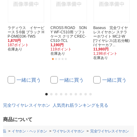
ラディウス イヤーピ
CROSS ROAD SON
Baseus 完全ワイヤ
ース S 6個 ブラック H
Y WF-C510用 ソフト
レスイヤホン ステラ
P-DME03K-TWS
ケース クリア CREC-
ーホワイト MC2-W
1,870円
C510-TCL
[ワイヤレス(左右分離)
187ポイント
1,190円
/イヤーカフ...
在庫あり
119ポイント
11,980円
在庫あり
1,198ポイント
在庫あり
(1)
一緒に買う
一緒に買う
一緒に買う
完全ワイヤレスイヤホン 人気売れ筋ランキングを見る
商品について
用品
イヤホン・ヘッドホン
ワイヤレスイヤホン
完全ワイヤレスイヤホン