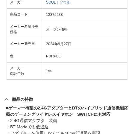
メーカー
SOUL｜ソウル
商品コード
13375538
メーカー希望小売
オープン価格
価格
メーカー発売日
2024年9月27日
色
PURPLE
メーカー
1年
保証年数
商品の特徴
■ゲーマー待望の2.4GアダプターとBTのハイブリッド通信機能搭
載のゲーミングワイヤレスイヤホン SWITCHにも対応
・2.4G通信アダプタ―装備
・BT Modeでも低遅延
・アダプターを使用しなくても40ms低遅延を実現