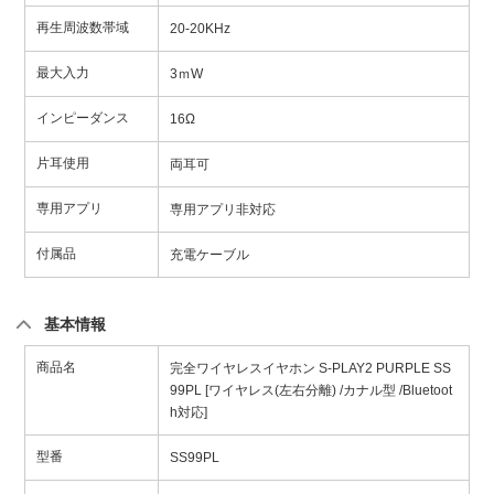
再生周波数帯域
20-20KHz
最大入力
3ｍW
インピーダンス
16Ω
片耳使用
両耳可
専用アプリ
専用アプリ非対応
付属品
充電ケーブル
基本情報
商品名
完全ワイヤレスイヤホン S-PLAY2 PURPLE SS
99PL [ワイヤレス(左右分離) /カナル型 /Bluetoot
h対応]
型番
SS99PL