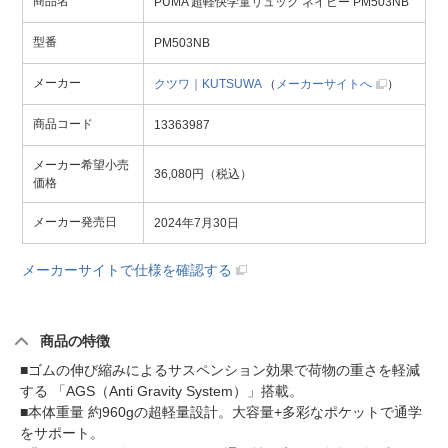
商品名
PUMA 超軽快学童リュック ネイビー PM503NB
型番
PM503NB
メーカー
クツワ｜KUTSUWA
（
メーカーサイトへ
）
商品コード
13363987
メーカー希望小売
36,080円（税込）
価格
メーカー発売日
2024年7月30日
メーカーサイトで仕様を確認する
商品の特徴
■ゴムの伸び縮みによるサスペンション効果で荷物の重さを軽減
する 「AGS（Anti Gravity System）」搭載。
■本体重量 約960gの超軽量設計。大容量+多彩なポケットで通学
をサポート。