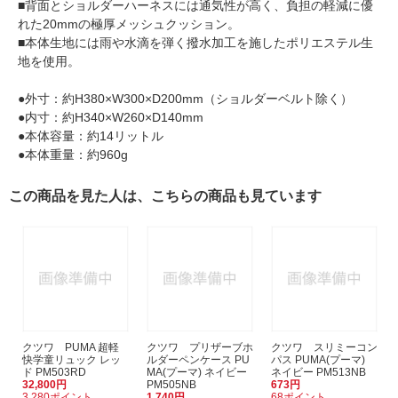
■背面とショルダーハーネスには通気性が高く、負担の軽減に優
れた20mmの極厚メッシュクッション。
■本体生地には雨や水滴を弾く撥水加工を施したポリエステル生
地を使用。
●外寸：約H380×W300×D200mm（ショルダーベルト除く）
●内寸：約H340×W260×D140mm
●本体容量：約14リットル
●本体重量：約960g
この商品を見た人は、こちらの商品も見ています
クツワ PUMA 超軽
クツワ プリザーブホ
クツワ スリミーコン
快学童リュック レッ
ルダーペンケース PU
パス PUMA(プーマ)
ド PM503RD
MA(プーマ) ネイビー
ネイビー PM513NB
32,800円
PM505NB
673円
3,280ポイント
1,740円
68ポイント