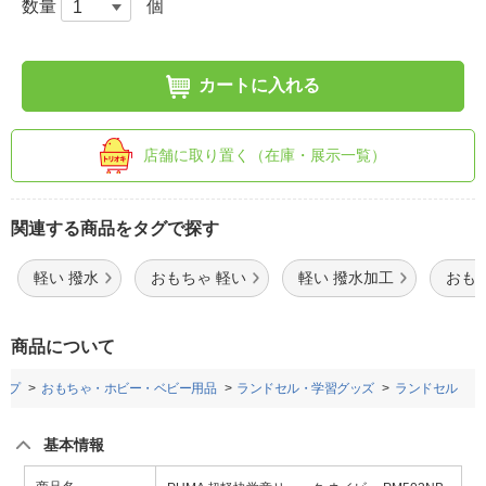
数量
個
カートに入れる
店舗に取り置く（在庫・展示一覧）
関連する商品をタグで探す
軽い 撥水
おもちゃ 軽い
軽い 撥水加工
おも
商品について
ップ
おもちゃ・ホビー・ベビー用品
ランドセル・学習グッズ
ランドセル
基本情報