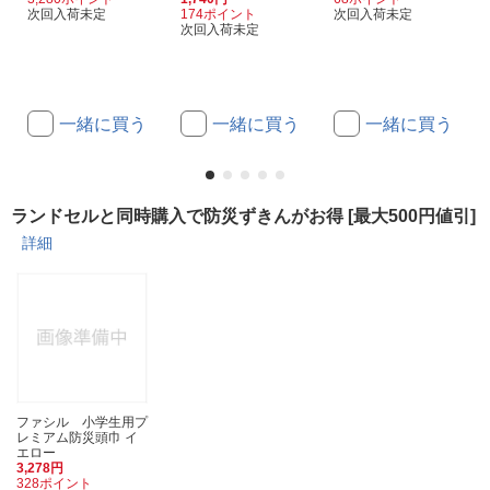
次回入荷未定
174ポイント
次回入荷未定
次回入荷未定
一緒に買う
一緒に買う
一緒に買う
ランドセルと同時購入で防災ずきんがお得 [最大500円値引]
詳細
ファシル 小学生用プ
レミアム防災頭巾 イ
エロー
3,278円
328ポイント