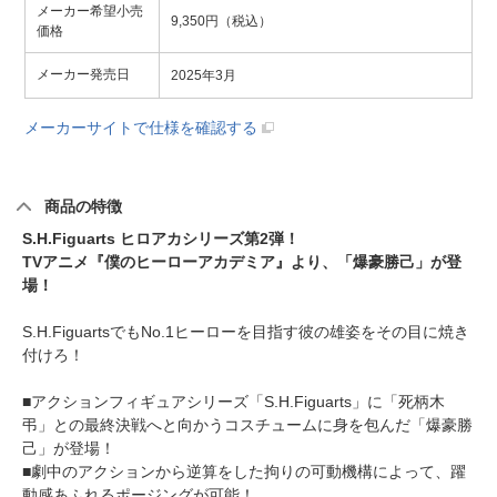
メーカー希望小売
9,350円（税込）
価格
メーカー発売日
2025年3月
メーカーサイトで仕様を確認する
商品の特徴
S.H.Figuarts ヒロアカシリーズ第2弾！
TVアニメ『僕のヒーローアカデミア』より、「爆豪勝己」が登
場！
S.H.FiguartsでもNo.1ヒーローを目指す彼の雄姿をその目に焼き
付けろ！
■アクションフィギュアシリーズ「S.H.Figuarts」に「死柄木
弔」との最終決戦へと向かうコスチュームに身を包んだ「爆豪勝
己」が登場！
■劇中のアクションから逆算をした拘りの可動機構によって、躍
動感あふれるポージングが可能！