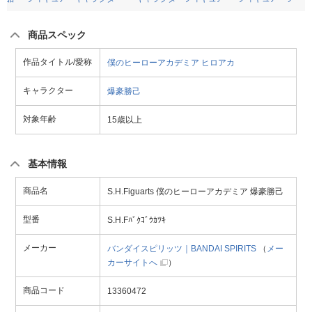
商品スペック
作品タイトル/愛称
僕のヒーローアカデミア
ヒロアカ
キャラクター
爆豪勝己
対象年齢
15歳以上
基本情報
商品名
S.H.Figuarts 僕のヒーローアカデミア 爆豪勝己
型番
S.H.Fﾊﾞｸｺﾞｳｶﾂｷ
メーカー
バンダイスピリッツ｜BANDAI SPIRITS
（
メー
カーサイトへ
）
商品コード
13360472