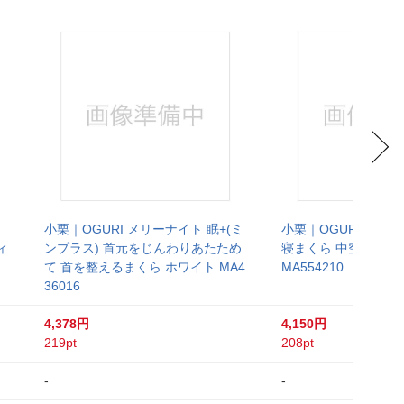
小栗｜OGURI メリーナイト 眠+(ミ
小栗｜OGURI メリ
ィ
ンプラス) 首元をじんわりあたため
寝まくら 中空わた使
て 首を整えるまくら ホワイト MA4
MA554210
36016
4,378円
4,150円
219pt
208pt
-
-