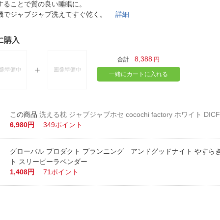
法
することで質の良い睡眠に。
よくある質問・お問合せ
機でジャブジャブ洗えてすぐ乾く。
詳細
I
ご利用規約
に購入
8,388
合計
円
E
一緒にカートに入れる
洗える枕 ジャブジャブホセ cocochi factory ホワイト DICF
6,980円
349ポイント
グローバル プロダクト プランニング アンドグッドナイト やすら
ト スリーピーラベンダー
1,408円
71ポイント