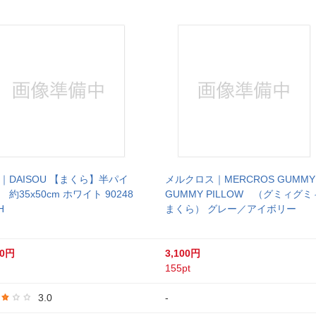
｜DAISOU 【まくら】半パイ
メルクロス｜MERCROS GUMMY
 約35x50cm ホワイト 90248
GUMMY PILLOW （グミィグミ
H
まくら） グレー／アイボリー
80円
3,100円
155pt
3.0
-