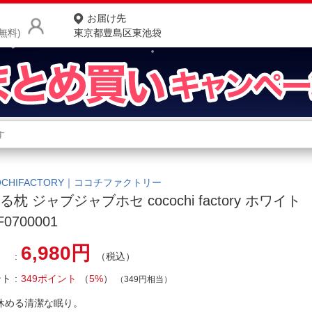
お届け先
無料)
東京都豊島区東池袋
商品をさがす
ランキングからさがす
ネ
カテゴリ一覧からさがす
ポ
OCHIFACTORY｜ココチファクトリー
る枕 ジャブジャブホセ cocochi factory ホワイト
店
F0700001
お
6,980円
（税込）
お客様サポート
ント
349ポイント
（
5%
）
（349円相当）
ご利用ガイド
休める清潔な眠り。