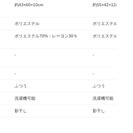
約43×60×10cm
約55×42×12cm
ポリエステル
ポリエステル100％
ポリエステル70%・レーヨン30％
ポリエステル100％
-
-
-
-
ふつう
ふつう
洗濯機可能
洗濯機可能
影干し
影干し