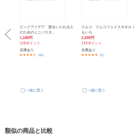
寝枕 YO
ビックアイデア 髪をいたわる人
クムコ クムコフェイスタオル 
グ...
のためのミニバスタ...
もいろ
1,180円
2,200円
118ポイント
110ポイント
在庫あり
在庫あり
(32)
(1)
一緒に買う
一緒に買う
類似の商品と比較