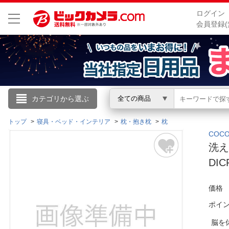
ログイン
会員登録(
こんにちは
カテゴリから選ぶ
全ての商品
ログイン
トップ
寝具・ベッド・インテリア
枕・抱き枕
枕
COC
洗え
新規会員登録
DIC
会員メニュー
価格
お買いもの履歴
ポイ
閲覧履歴
脳を