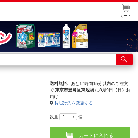
カート
店舗サービス
ット取り置き
イントカードWEB登録
送料無料、
あと17時間15分以内のご注文
で
東京都豊島区東池袋
に
8月9日（日）
お
舗情報・店舗一覧
届け
お届け先を変更する
取り寄せ品入荷状況照会
数量
個
カートに入れる