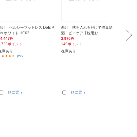
西川 ヘルシーマットレス Dots P
西川 枕を入れるだけで消臭除
西川 
lus ホワイト HC02...
湿 ピロケア【枕用お...
ス枕 ポ
34,447円
2,970円
3,280
1,723ポイント
149ポイント
164ポ
在庫あり
在庫あり
在庫あ
(22)
一緒に買う
一緒に買う
一