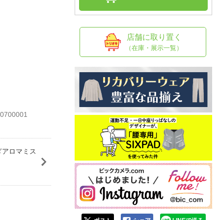
人窓口
R情報
店舗に取り置く
（在庫・展示一覧）
nglish / 中文
0700001
ぎアロマミス