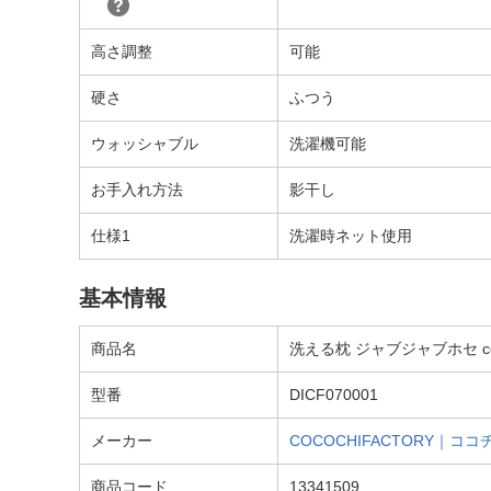
高さ調整
可能
硬さ
ふつう
ウォッシャブル
洗濯機可能
お手入れ方法
影干し
仕様1
洗濯時ネット使用
基本情報
商品名
洗える枕 ジャブジャブホセ cococ
型番
DICF070001
メーカー
COCOCHIFACTORY｜コ
商品コード
13341509