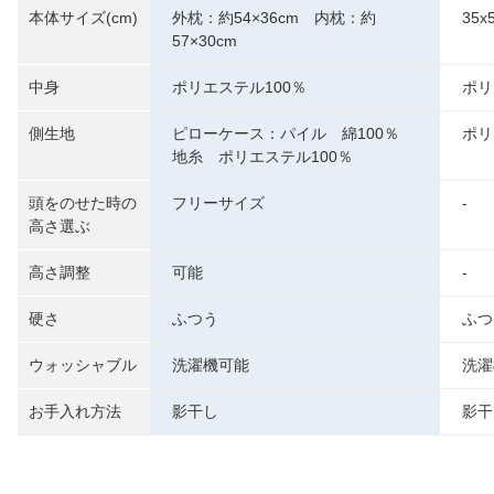
本体サイズ(cm)
外枕：約54×36cm 内枕：約
35x
57×30cm
中身
ポリエステル100％
ポリ
側生地
ピローケース：パイル 綿100％
ポリ
地糸 ポリエステル100％
頭をのせた時の
フリーサイズ
-
高さ選ぶ
高さ調整
可能
-
硬さ
ふつう
ふつ
ウォッシャブル
洗濯機可能
洗濯
お手入れ方法
影干し
影干