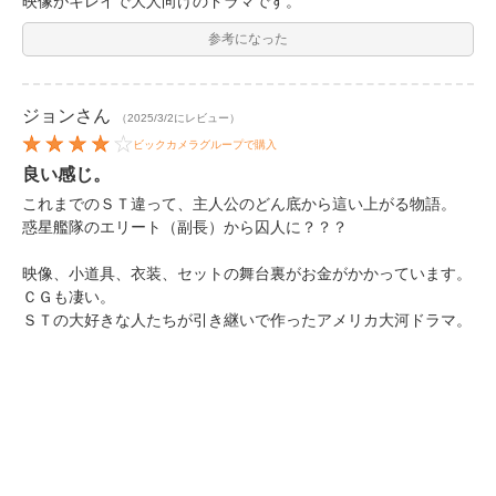
映像がキレイで大人向けのドラマです。
参考になった
ジョン
さん
（2025/3/2にレビュー）
ビックカメラグループで購入
良い感じ。
これまでのＳＴ違って、主人公のどん底から這い上がる物語。
惑星艦隊のエリート（副長）から囚人に？？？
映像、小道具、衣装、セットの舞台裏がお金がかかっています。
ＣＧも凄い。
ＳＴの大好きな人たちが引き継いで作ったアメリカ大河ドラマ。