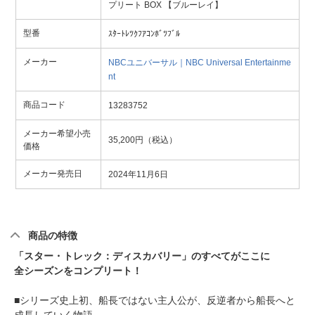
プリート BOX 【ブルーレイ】
型番
ｽﾀｰﾄﾚﾂｸﾌｱｺﾝﾎﾞﾂﾌﾞﾙ
メーカー
NBCユニバーサル｜NBC Universal Entertainme
nt
商品コード
13283752
メーカー希望小売
35,200円（税込）
価格
メーカー発売日
2024年11月6日
商品の特徴
「スター・トレック：ディスカバリー」のすべてがここに
全シーズンをコンプリート！
■シリーズ史上初、船長ではない主人公が、反逆者から船長へと
成長していく物語