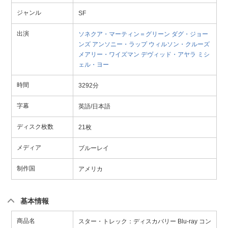
ジャンル
SF
出演
ソネクア・マーティン＝グリーン
ダグ・ジョー
ンズ
アンソニー・ラップ
ウィルソン・クルーズ
メアリー・ワイズマン
デヴィッド・アヤラ
ミシ
ェル・ヨー
時間
3292分
字幕
英語/日本語
ディスク枚数
21枚
メディア
ブルーレイ
制作国
アメリカ
基本情報
商品名
スター・トレック：ディスカバリー Blu-ray コン