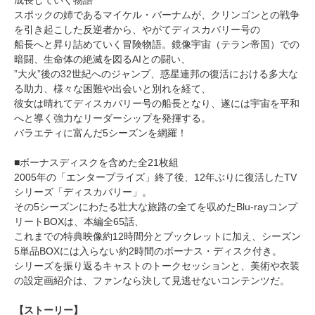
スポックの姉であるマイケル・バーナムが、クリンゴンとの戦争
を引き起こした反逆者から、やがてディスカバリー号の
船長へと昇り詰めていく冒険物語。鏡像宇宙（テラン帝国）での
暗闘、生命体の絶滅を図るAIとの闘い、
”大火”後の32世紀へのジャンプ、惑星連邦の復活における多大な
る助力、様々な困難や出会いと別れを経て、
彼女は晴れてディスカバリー号の船長となり、遂には宇宙を平和
へと導く強力なリーダーシップを発揮する。
バラエティに富んだ5シーズンを網羅！
■ボーナスディスクを含めた全21枚組
2005年の「エンタープライズ」終了後、12年ぶりに復活したTV
シリーズ「ディスカバリー」。
その5シーズンにわたる壮大な旅路の全てを収めたBlu-rayコンプ
リートBOXは、本編全65話、
これまでの特典映像約12時間分とブックレットに加え、シーズン
5単品BOXには入らない約2時間のボーナス・ディスク付き。
シリーズを振り返るキャストのトークセッションと、美術や衣装
の設定画紹介は、ファンなら決して見逃せないコンテンツだ。
【ストーリー】