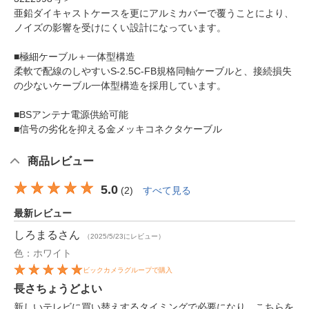
亜鉛ダイキャストケースを更にアルミカバーで覆うことにより、
ノイズの影響を受けにくい設計になっています。
■極細ケーブル＋一体型構造
柔軟で配線のしやすいS-2.5C-FB規格同軸ケーブルと、接続損失
の少ないケーブル一体型構造を採用しています。
■BSアンテナ電源供給可能
■信号の劣化を抑える金メッキコネクタケーブル
商品レビュー
5.0
(
2
)
すべて見る
最新レビュー
しろまる
さん
（2025/5/23にレビュー）
色：ホワイト
ビックカメラグループで購入
長さちょうどよい
新しいテレビに買い替えするタイミングで必要になり、こちらを