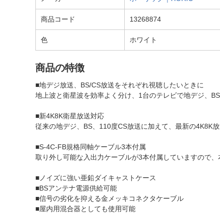
商品コード
13268874
色
ホワイト
商品の特徴
■地デジ放送、BS/CS放送をそれぞれ視聴したいときに
地上波と衛星波を効率よく分け、1台のテレビで地デジ、BS
■新4K8K衛星放送対応
従来の地デジ、BS、110度CS放送に加えて、最新の4K8
■S-4C-FB規格同軸ケーブル3本付属
取り外し可能な入出力ケーブルが3本付属していますので、
■ノイズに強い亜鉛ダイキャストケース
■BSアンテナ電源供給可能
■信号の劣化を抑える金メッキコネクタケーブル
■屋内用混合器としても使用可能