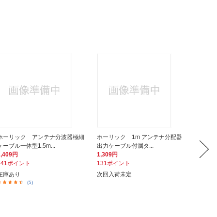
ホーリック アンテナ分波器極細
ホーリック 1m アンテナ分配器
ホーリ
ケーブル一体型1.5m...
出力ケーブル付属タ...
ブル2本付
1,409円
1,309円
1,008
141ポイント
131ポイント
101ポ
在庫あり
次回入荷未定
次回入
(5)