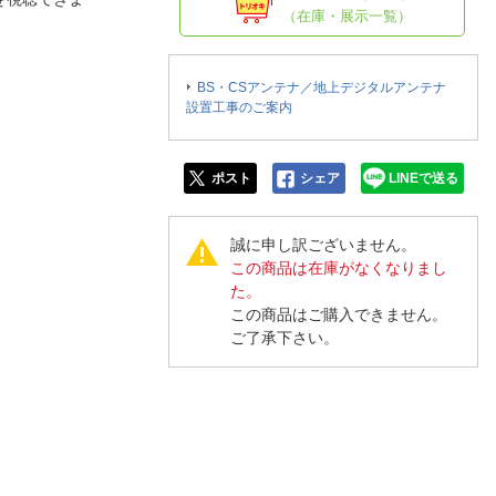
人窓口
（在庫・展示一覧）
R情報
BS・CSアンテナ／地上デジタルアンテナ
設置工事のご案内
nglish / 中文
ポスト
シェア
LINEで送る
誠に申し訳ございません。
この商品は在庫がなくなりまし
た。
この商品はご購入できません。
ご了承下さい。