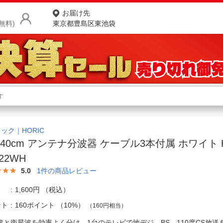
お届け先
無料)
東京都豊島区東池袋
商品をさがす
ランキングからさがす
ネ
カテゴリ一覧からさがす
ポ
ック｜HORIC
+40cm アンテナ分波器 ケーブル3本付属 ホワイト H
店
22WH
お
5.0
1
件の商品レビュー
お客様サポート
1,600円
（税込）
ント
160ポイント
（
10%
）
（160円相当）
ご利用ガイド
波と衛星波を効率よく分け、1台のテレビで地デジ、BS、110度CS放送