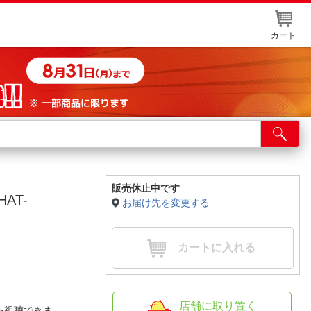
カート
店舗サービス
ット取り置き
イントカードWEB登録
販売休止中です
AT-
お届け先を変更する
舗情報・店舗一覧
取り寄せ品入荷状況照会
カートに入れる
店舗に取り置く
を視聴できま