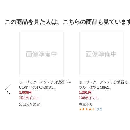
この商品を見た人は、こちらの商品も見ていま
ケーブル
ホーリック アンテナ分波器 BS/
ホーリック アンテナ分波器 ケ
CS/地デジ/4K8K放送...
ブル一体型 1.5m/2...
1,008円
1,291円
101ポイント
130ポイント
次回入荷未定
在庫あり
(10)