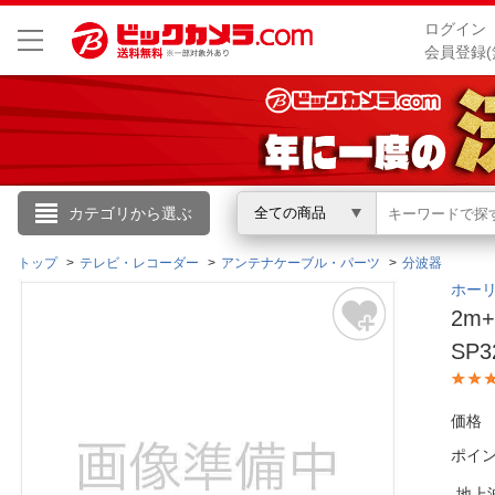
ログイン
会員登録(
こんにちは
カテゴリから選ぶ
全ての商品
ログイン
トップ
テレビ・レコーダー
アンテナケーブル・パーツ
分波器
ホーリ
2m
新規会員登録
SP3
会員メニュー
価格
お買いもの履歴
ポイ
閲覧履歴
地上