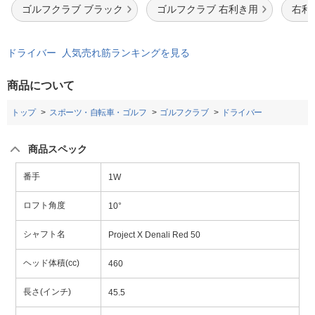
ゴルフクラブ ブラック
ゴルフクラブ 右利き用
右利
ドライバー 人気売れ筋ランキングを見る
商品について
トップ
スポーツ・自転車・ゴルフ
ゴルフクラブ
ドライバー
商品スペック
番手
1W
ロフト角度
10°
シャフト名
Project X Denali Red 50
ヘッド体積(cc)
460
長さ(インチ)
45.5