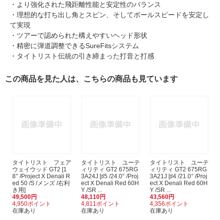
・より強化された飛距離性能と安定性のバランス
・理想的な打ち出し角とスピン、そしてボールスピードを安定し
て実現
・ツアーで認められた構えやすいヘッド形状
・精密に弾道調整できるSureFitsシステム
・タイトリスト伝統の引き締まった打音と打感
この商品を見た人は、こちらの商品も見ています
タイトリスト フェア
タイトリスト ユーテ
タイトリスト ユーテ
ウェイウッド GT2 [1
ィリティ GT2 675RG
ィリティ GT2 675RG
8° /Project X Denali R
3A24J [♯5 /24.0° /Proj
3A21J [♯4 /21.0° /Proj
ed 50 /S /メンズ /右利
ect X Denali Red 60H
ect X Denali Red 60H
き用]
Y /SR ...
Y /SR ...
49,500円
48,110円
43,560円
4,950ポイント
4,811ポイント
4,356ポイント
在庫あり
在庫あり
在庫あり