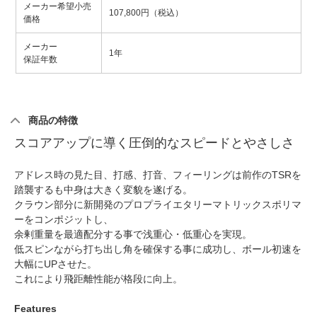
メーカー希望小売
107,800円（税込）
価格
メーカー
1年
保証年数
商品の特徴
スコアアップに導く圧倒的なスピードとやさしさ
アドレス時の見た目、打感、打音、フィーリングは前作のTSRを
踏襲するも中身は大きく変貌を遂げる。
クラウン部分に新開発のプロプライエタリーマトリックスポリマ
ーをコンポジットし、
余剰重量を最適配分する事で浅重心・低重心を実現。
低スピンながら打ち出し角を確保する事に成功し、ボール初速を
大幅にUPさせた。
これにより飛距離性能が格段に向上。
Features