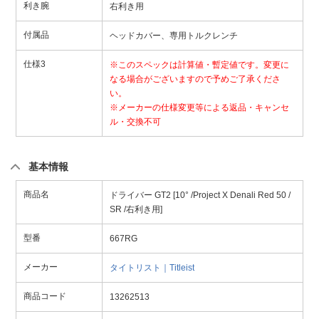
利き腕
右利き用
付属品
ヘッドカバー、専用トルクレンチ
仕様3
※このスペックは計算値・暫定値です。変更に
なる場合がございますので予めご了承くださ
い。
※メーカーの仕様変更等による返品・キャンセ
ル・交換不可
基本情報
商品名
ドライバー GT2 [10° /Project X Denali Red 50 /
SR /右利き用]
型番
667RG
メーカー
タイトリスト｜Titleist
商品コード
13262513