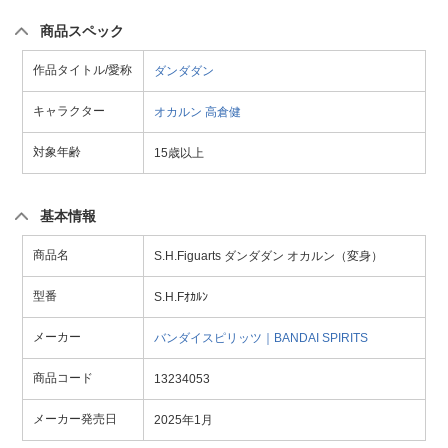
商品スペック
作品タイトル/愛称
ダンダダン
キャラクター
オカルン
高倉健
対象年齢
15歳以上
基本情報
商品名
S.H.Figuarts ダンダダン オカルン（変身）
型番
S.H.Fｵｶﾙﾝ
メーカー
バンダイスピリッツ｜BANDAI SPIRITS
商品コード
13234053
メーカー発売日
2025年1月