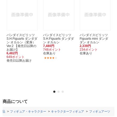
バンダイスピリッツ
バンダイスピリッツ
バンダイスピリッツ
S.H.Figuarts ダンダダ
S.H.Figuarts ダンダダ
Figuarts mini ダンダ
ン オカルン（変身）
ン オカルン
ダン オカルン
Ver.2 【発売日以降の
7,480円
2,339円
お届け】
748ポイント
234ポイント
6,482円
在庫あり
在庫あり
649ポイント
(2)
発売日以降お届け
商品について
用品
フィギュア・キャラクター
キャラクターフィギュア
フィギュアーツ