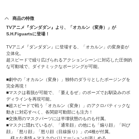
商品の特徴
TVアニメ『ダンダダン』より、「オカルン（変身）」が
S.H.Figuartsに登場！
TVアニメ『ダンダダン』に登場する、「オカルン」の変身姿が
立体化。
超スピードで繰り広げられるアクションシーンに対応した圧倒的
な可動域で、ダイナミックなポージングが可能。
■劇中の「オカルン（変身）」独特のダラりとしたポージングを
完全再現！
■マスクは着脱が可能で、「萎えるぜ」のポーズでお馴染みのボ
ディラインを再現可能。
■超スピードで戦う「オカルン（変身）」のアクロバティックな
動きに対応すべく、各関節可動部にも注力！
■交換用のマスクパーツには半壊状態のものも付属。
■マスクに隠れているが、「通常顔」の他にも「煽り顔」「叫び
顔」「怒り顔」「怒り顔（目線振り）」の4種が付属。
様々な表情＋マスクのバリエーションが楽しめる。