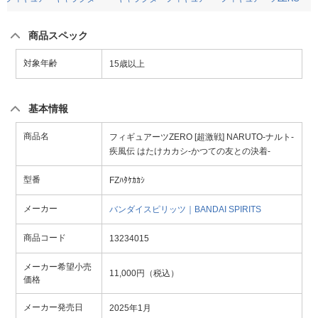
商品スペック
対象年齢
15歳以上
基本情報
商品名
フィギュアーツZERO [超激戦] NARUTO-ナルト-
疾風伝 はたけカカシ-かつての友との決着-
型番
FZﾊﾀｹｶｶｼ
メーカー
バンダイスピリッツ｜BANDAI SPIRITS
商品コード
13234015
メーカー希望小売
11,000円（税込）
価格
メーカー発売日
2025年1月