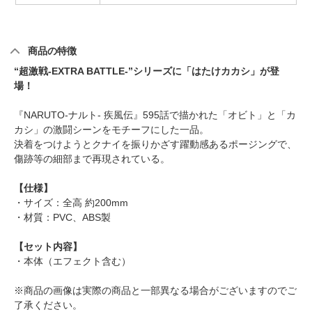
商品の特徴
“超激戦-EXTRA BATTLE-”シリーズに「はたけカカシ」が登
場！
『NARUTO-ナルト- 疾風伝』595話で描かれた「オビト」と「カ
カシ」の激闘シーンをモチーフにした一品。
決着をつけようとクナイを振りかざす躍動感あるポージングで、
傷跡等の細部まで再現されている。
【仕様】
・サイズ：全高 約200mm
・材質：PVC、ABS製
【セット内容】
・本体（エフェクト含む）
※商品の画像は実際の商品と一部異なる場合がございますのでご
了承ください。