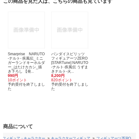
この商品を見た人は、こちらの商品も見ています
Smarprise NARUTO
バンダイスピリッツ
-ナルト- 疾風伝_ミニ
フィギュアーツZERO
ガーランドキーホルダ
[STARTune] NARUTO
ー_はたけカカシ_描
-ナルト-疾風伝 うずま
き下ろし 【発...
きナルト-火...
990円
8,200円
10ポイント
820ポイント
予約受付を終了しまし
予約受付を終了しまし
た
た
商品について
フィギュア・キャラクター
キャラクターフィギュア
フィギュアーツZERO